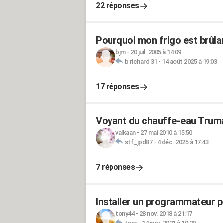
22 réponses
Pourquoi mon frigo est brûlan
bjm
-
20 juil. 2005 à 14:09
b richard 31
-
14 août 2025 à 19:03
17 réponses
Voyant du chauffe-eau Trum
valkaan
-
27 mai 2010 à 15:50
stf_jpd87
-
4 déc. 2025 à 17:43
7 réponses
Installer un programmateur 
tony44
-
28 nov. 2018 à 21:17
tony
-
14 janv. 2021 à 19:29