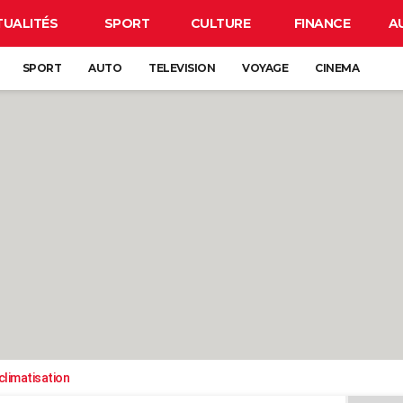
TUALITÉS
SPORT
CULTURE
FINANCE
A
SPORT
AUTO
TELEVISION
VOYAGE
CINEMA
climatisation