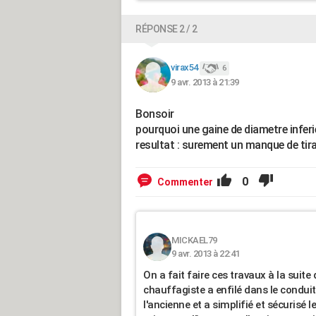
RÉPONSE 2 / 2
virax54
6
9 avr. 2013 à 21:39
Bonsoir
pourquoi une gaine de diametre inferie
resultat : surement un manque de tir
0
Commenter
MICKAEL79
9 avr. 2013 à 22:41
On a fait faire ces travaux à la suite
chauffagiste a enfilé dans le conduit
l'ancienne et a simplifié et sécurisé l