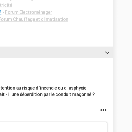
ricité
?
-
Forum Electroménager
Forum Chauffage et climatisation
attention au risque d 'incendie ou d 'asphyxie
urait - il une déperdition par le conduit maçonné ?