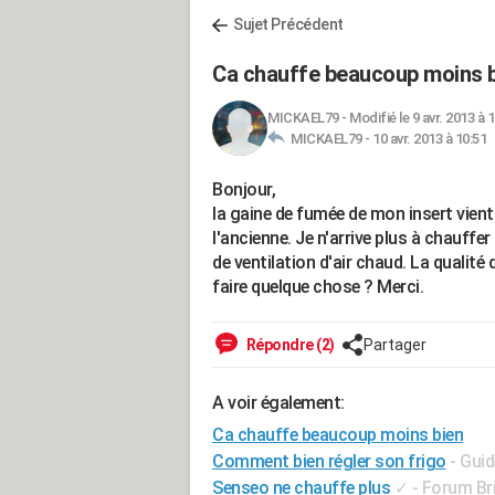
Sujet Précédent
Ca chauffe beaucoup moins 
MICKAEL79
-
Modifié le 9 avr. 2013 à 
MICKAEL79 -
10 avr. 2013 à 10:51
Bonjour,
la gaine de fumée de mon insert vient 
l'ancienne. Je n'arrive plus à chau
de ventilation d'air chaud. La qualité 
faire quelque chose ? Merci.
Répondre (2)
Partager
A voir également:
Ca chauffe beaucoup moins bien
Comment bien régler son frigo
- Guid
Senseo ne chauffe plus
✓
-
Forum Bri