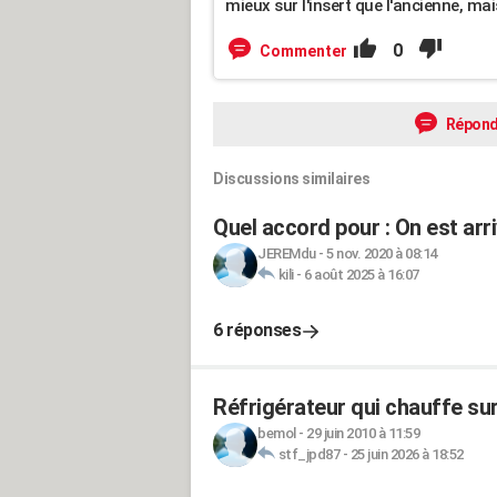
mieux sur l'insert que l'ancienne, mais 
0
Commenter
Répond
Discussions similaires
Quel accord pour : On est arr
JEREMdu
-
5 nov. 2020 à 08:14
kili
-
6 août 2025 à 16:07
6 réponses
Réfrigérateur qui chauffe sur
bemol
-
29 juin 2010 à 11:59
stf_jpd87
-
25 juin 2026 à 18:52