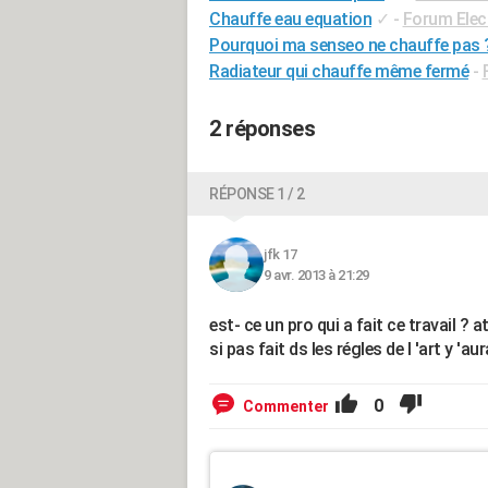
Chauffe eau equation
✓
-
Forum Elect
Pourquoi ma senseo ne chauffe pas 
Radiateur qui chauffe même fermé
-
2 réponses
RÉPONSE 1 / 2
jfk 17
9 avr. 2013 à 21:29
est- ce un pro qui a fait ce travail ? 
si pas fait ds les régles de l 'art y 'a
0
Commenter