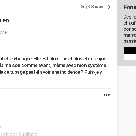
Foru
Sujet Suivant
Des r
bien
chauf
conse
17:19
maiso
passio
d'être changée. Elle est plus fine et plus étroite que
ffer la maison comme avant, même avec mon système
de ce tubage peut-il avoir une incidence ? Puis-je y
e
colage / outillage