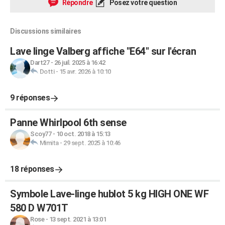
Répondre
Posez votre question
Discussions similaires
Lave linge Valberg affiche "E64" sur l'écran
Dart27
-
26 juil. 2025 à 16:42
Dotti
-
15 avr. 2026 à 10:10
9 réponses
Panne Whirlpool 6th sense
Scoy77
-
10 oct. 2018 à 15:13
Mimita
-
29 sept. 2025 à 10:46
18 réponses
Symbole Lave-linge hublot 5 kg HIGH ONE WF
580 D W701T
Rose
-
13 sept. 2021 à 13:01