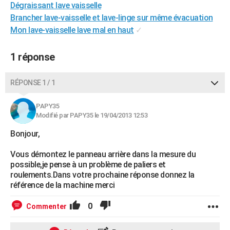
Dégraissant lave vaisselle
City break
Voyage de noces
Climat
Destinations
Voyage nature
Forum
+
PHOTO
Brancher lave-vaisselle et lave-linge sur même évacuation
Mon lave-vaisselle lave mal en haut
✓
GUIDES D'ACHAT
BONS PLANS
1 réponse
CARTE DE VOEUX
RÉPONSE 1 / 1
Carte Bonne année
Carte Pâques
Carte de Noël
Carte Saint-Valentin
Carte d'anniversaire
DICTIONNAIRE
PAPY35
Biographies
Expressions
Dictionnaire
Citations
Proverbes
Modifié par PAPY35 le 19/04/2013 12:53
PROGRAMME TV
Bonjour,
COPAINS D'AVANT
Vous démontez le panneau arrière dans la mesure du
Se connecter
Collèges
Universités
Service militaire
S'inscrire
Lycées
Primaires
Entreprises
Avis de recherche
AVIS DE DÉCÈS
possible,je pense à un problème de paliers et
roulements.Dans votre prochaine réponse donnez la
FORUM
référence de la machine merci
Lifestyle
Sport
Television
Cinema
Bricolage
Culture
Auto
Voyage
0
Commenter