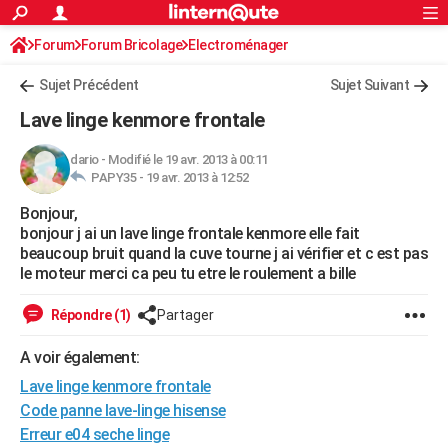
ACTUALITÉS
Forum
Forum Bricolage
Connexion
Electroménager
S'inscrire
Rechercher
Société
Education
Villes
Politique
Faits Divers
Monde
+
SPORT
Sujet Précédent
Sujet Suivant
Football
Cyclisme
Forum
Coupe du monde 2026
Tennis
Rugby
CULTURE
Lave linge kenmore frontale
TNT
Cinéma
Musique
Programme TV
Streaming
Sorties cinéma
+
FINANCE
dario
-
Modifié le 19 avr. 2013 à 00:11
PAPY35 -
19 avr. 2013 à 12:52
Impôts
Immobilier
Banque
Crédit
Retraite
Epargne
Risques naturels par ville
Assurance
AUTO
Bonjour,
Réserver un essai
Berlines
Forum auto
Essais
Citadines
SUV
+
HIGH-TECH
bonjour j ai un lave linge frontale kenmore elle fait
beaucoup bruit quand la cuve tourne j ai vérifier et c est pas
Meilleur smartphone
Ordinateurs
Guide high-tech
Mobiles
Internet
Jeux vidéo
+
BRICOLAGE
le moteur merci ca peu tu etre le roulement a bille
Aménagement intérieur
Cuisine
Jardinage
+
Forum
Extérieur
Salle de bains
Rangement
WEEK-END
Répondre (1)
Partager
Escapades
Expositions
Week-end nature
Guides de France
Patrimoine
Musées
+
LIFESTYLE
A voir également:
Lave linge kenmore frontale
Bien-être
Mode
+
Art de vivre
Loisirs
Modes de vie
SANTE
Code panne lave-linge hisense
Guide de la santé
Médicaments
+
Alimentation
Maladies
Sommeil
VOYAGE
Erreur e04 seche linge