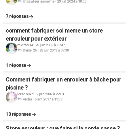
Utilisateur anonyme
-
20 juil. 2024 à 19:05
7 réponses
comment fabriquer soi meme un store
enrouleur pour extérieur
mich5934
-
25 juin 2013 à 13:47
Daniel 26
-
28 juin 2013 à 07:39
1 réponse
Comment fabriquer un enrouleur à bâche pour
piscine ?
loradouxd
-
2 juin 2007 à 22:03
Aicha
-
6 avr. 2017 à 11:53
10 réponses
Store enrouleur : que faire si la corde casse ?