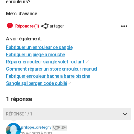
enrouleurs?
City break
Voyage de noces
Climat
Destinations
Voyage nature
Forum
+
PHOTO
Merci d'avance.
GUIDES D'ACHAT
Répondre (1)
Partager
BONS PLANS
A voir également:
CARTE DE VOEUX
Fabriquer un enrouleur de sangle
Carte Bonne année
Carte Pâques
Carte de Noël
Carte Saint-Valentin
Carte d'anniversaire
Fabriquer un piege a mouche
DICTIONNAIRE
Réparer enrouleur sangle volet roulant
✓
Biographies
Expressions
Dictionnaire
Citations
Proverbes
PROGRAMME TV
Comment réparer un store enrouleur manuel
Fabriquer enrouleur bache a barre piscine
COPAINS D'AVANT
Sangle spilbergen code oublié
✓
Se connecter
Collèges
Universités
Service militaire
S'inscrire
Lycées
Primaires
Entreprises
Avis de recherche
AVIS DE DÉCÈS
1 réponse
FORUM
RÉPONSE 1 / 1
Lifestyle
Sport
Television
Cinema
Bricolage
Culture
Auto
Voyage
philippe..cretegny
204
25 avr. 2013 à 15:01