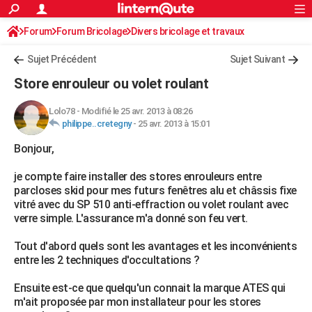
ACTUALITÉS
Forum
Forum Bricolage
Connexion
Divers bricolage et travaux
S'inscrire
Rechercher
Société
Education
Villes
Politique
Faits Divers
Monde
+
SPORT
Sujet Précédent
Sujet Suivant
Football
Cyclisme
Forum
Coupe du monde 2026
Tennis
Rugby
CULTURE
Store enrouleur ou volet roulant
TNT
Cinéma
Musique
Programme TV
Streaming
Sorties cinéma
+
FINANCE
Lolo78
-
Modifié le 25 avr. 2013 à 08:26
philippe..cretegny
-
25 avr. 2013 à 15:01
Impôts
Immobilier
Banque
Crédit
Retraite
Epargne
Risques naturels par ville
Assurance
AUTO
Bonjour,
Réserver un essai
Berlines
Forum auto
Essais
Citadines
SUV
+
HIGH-TECH
je compte faire installer des stores enrouleurs entre
Meilleur smartphone
Ordinateurs
Guide high-tech
Mobiles
Internet
Jeux vidéo
+
BRICOLAGE
parcloses skid pour mes futurs fenêtres alu et châssis fixe
vitré avec du SP 510 anti-effraction ou volet roulant avec
Aménagement intérieur
Cuisine
Jardinage
+
Forum
Extérieur
Salle de bains
Rangement
WEEK-END
verre simple. L'assurance m'a donné son feu vert.
Escapades
Expositions
Week-end nature
Guides de France
Patrimoine
Musées
+
LIFESTYLE
Tout d'abord quels sont les avantages et les inconvénients
entre les 2 techniques d'occultations ?
Bien-être
Mode
+
Art de vivre
Loisirs
Modes de vie
SANTE
Ensuite est-ce que quelqu'un connait la marque ATES qui
Guide de la santé
Médicaments
+
Alimentation
Maladies
Sommeil
VOYAGE
m'ait proposée par mon installateur pour les stores