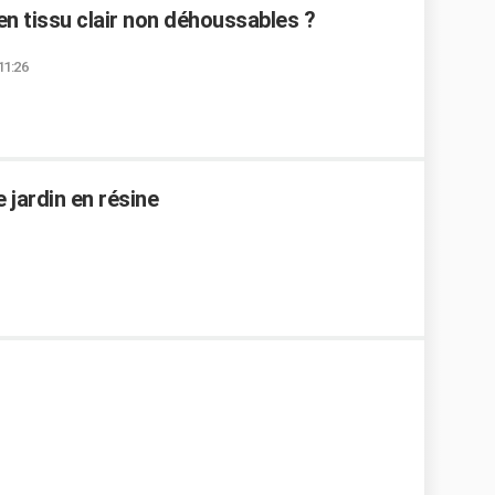
n tissu clair non déhoussables ?
11:26
jardin en résine