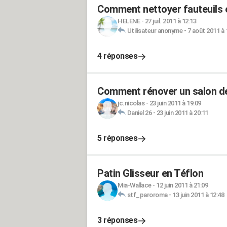
Comment nettoyer fauteuils e
HELENE
-
27 juil. 2011 à 12:13
Utilisateur anonyme
-
7 août 2011 à 
4 réponses
Comment rénover un salon de 
jc.nicolas
-
23 juin 2011 à 19:09
Daniel 26
-
23 juin 2011 à 20:11
5 réponses
Patin Glisseur en Téflon
Mia-Wallace
-
12 juin 2011 à 21:09
stf_paroroma
-
13 juin 2011 à 12:48
3 réponses