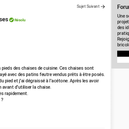
Foru
Sujet Suivant
Une s
ises
Résolu
proje
des id
pratiq
Rejoi
brico
s pieds des chaises de cuisine. Ces chaises sont
sayé avec des patins feutre vendus prêts à être posés.
du pied et j'ai dégraissé à l'acétone. Après les avoir
avant d'utiliser la chaise.
rès rapidement.
 ?