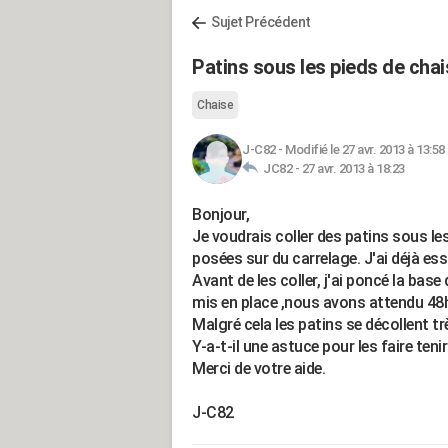
Sujet Précédent
Patins sous les pieds de cha
Chaise
J-C82
-
Modifié le 27 avr. 2013 à 13:58
JC82 -
27 avr. 2013 à 18:23
Bonjour,
Je voudrais coller des patins sous le
posées sur du carrelage. J'ai déjà es
Avant de les coller, j'ai poncé la base 
mis en place ,nous avons attendu 48h 
Malgré cela les patins se décollent t
Y-a-t-il une astuce pour les faire tenir
Merci de votre aide.
J-C82