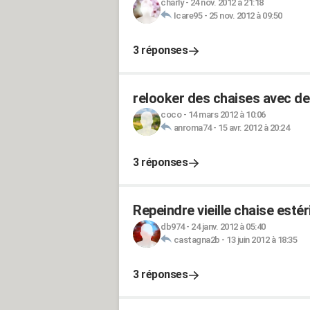
charly
-
24 nov. 2012 à 21:18
Icare95
-
25 nov. 2012 à 09:50
3 réponses
relooker des chaises avec de
coco
-
14 mars 2012 à 10:06
anroma74
-
15 avr. 2012 à 20:24
3 réponses
Repeindre vieille chaise estér
db974
-
24 janv. 2012 à 05:40
castagna2b
-
13 juin 2012 à 18:35
3 réponses