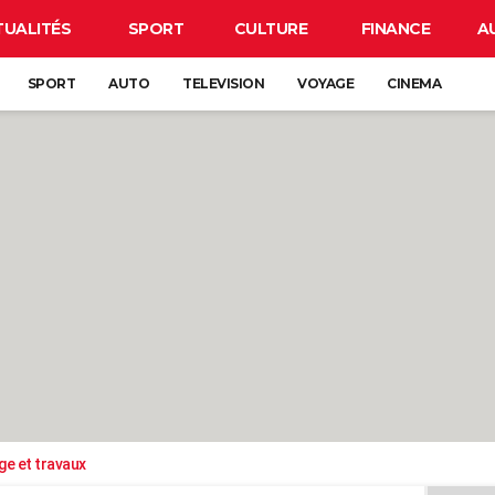
TUALITÉS
SPORT
CULTURE
FINANCE
A
SPORT
AUTO
TELEVISION
VOYAGE
CINEMA
ge et travaux