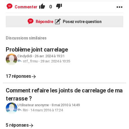
0
Commenter
Répondre
Posez votre question
Discussions similaires
Problème joint carrelage
Cindydidi
-
26 avr. 2024 à 19:31
stf_frmu
-
28 avr. 2024 à 10:35
17 réponses
Comment refaire les joints de carrelage de ma
terrasse ?
Utilisateur anonyme
-
8 mai 2010 à 14:49
Riri
-
14 mars 2016 à 17:24
5 réponses