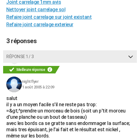
Joint carrelage 1mm avis
City break
Voyage de noces
Climat
Destinations
Voyage nature
Forum
+
PHOTO
Nettoyer joint carrelage sol
Refaire joint carrelage sur joint existant
GUIDES D'ACHAT
Refaire joint carrelage exterieur
BONS PLANS
3 réponses
CARTE DE VOEUX
Carte Bonne année
Carte Pâques
Carte de Noël
Carte Saint-Valentin
Carte d'anniversaire
RÉPONSE 1 / 3
DICTIONNAIRE
Biographies
Expressions
Dictionnaire
Citations
Proverbes
Meilleure réponse
PROGRAMME TV
nightflyer
COPAINS D'AVANT
1 août 2005 à 22:09
Se connecter
Collèges
Universités
Service militaire
S'inscrire
Lycées
Primaires
Entreprises
Avis de recherche
AVIS DE DÉCÈS
salut
il y a un moyen facile s'il ne reste pas trop:
FORUM
=&gt;^prendre un morceau de bois (soit un p'tit morceu
d'une planche ou un bout de tasseau)
Lifestyle
Sport
Television
Cinema
Bricolage
Culture
Auto
Voyage
avec les bords ca se gratte sans endommager la surface;
mais tres épuisant, je l'ai fait et le résultat est nickel ,
même sur les bords.