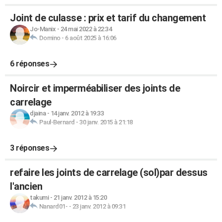
Joint de culasse : prix et tarif du changement
Jo-Manix
-
24 mai 2022 à 22:34
Domino
-
6 août 2025 à 16:06
6 réponses
Noircir et imperméabiliser des joints de
carrelage
djaina
-
14 janv. 2012 à 19:33
Paul-Bernard
-
30 janv. 2015 à 21:18
3 réponses
refaire les joints de carrelage (sol)par dessus
l'ancien
takumi
-
21 janv. 2012 à 15:20
Nanard01-
-
23 janv. 2012 à 09:31