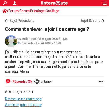
ACTUALITÉS
Forum
Forum Bricolage
Connexion
Outillage
S'inscrire
Rechercher
Société
Education
Villes
Politique
Faits Divers
Monde
+
SPORT
Sujet Précédent
Sujet Suivant
Football
Cyclisme
Forum
Coupe du monde 2026
Tennis
Rugby
CULTURE
Comment enlever le joint de carrelage ?
TNT
Cinéma
Musique
Programme TV
Streaming
Sorties cinéma
+
FINANCE
favouille
-
Modifié le 6 juin 2005 à 14:35
favouille -
3 août 2005 à 15:28
Impôts
Immobilier
Banque
Crédit
Retraite
Epargne
Risques naturels par ville
Assurance
AUTO
j'ai utilisé du joint carrelage pour ma terrasse,
Réserver un essai
Berlines
Forum auto
Essais
Citadines
SUV
+
HIGH-TECH
malheureusement comme je l'ai passé à la raclette cela a
secher trop vite, mes carrelages sont donc tachés de pate
Meilleur smartphone
Ordinateurs
Guide high-tech
Mobiles
Internet
Jeux vidéo
+
BRICOLAGE
a joint. Comment faire pour nettoyer sans alterer le
carreau. Merci
Aménagement intérieur
Cuisine
Jardinage
+
Forum
Extérieur
Salle de bains
Rangement
WEEK-END
Répondre (3)
Partager
Escapades
Expositions
Week-end nature
Guides de France
Patrimoine
Musées
+
LIFESTYLE
A voir également:
Bien-être
Mode
+
Art de vivre
Loisirs
Modes de vie
SANTE
Dremel joint carrelage
Guide de la santé
Médicaments
+
Alimentation
Maladies
Sommeil
Acetone joint silicone
VOYAGE