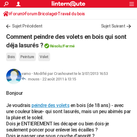
ACTUALITÉS
Forum
Forum Bricolage
Connexion
Travail du bois
S'inscrire
Rechercher
Société
Education
Villes
Politique
Faits Divers
Monde
+
SPORT
Sujet Précédent
Sujet Suivant
Football
Cyclisme
Forum
Coupe du monde 2026
Tennis
Rugby
CULTURE
Comment peindre des volets en bois qui sont
TNT
Cinéma
Musique
Programme TV
Streaming
Sorties cinéma
+
déja lasurés ?
FINANCE
Résolu
/Fermé
Impôts
Immobilier
Banque
Crédit
Retraite
Epargne
Risques naturels par ville
Assurance
AUTO
Bois
Peinture
Volet
Réserver un essai
Berlines
Forum auto
Essais
Citadines
SUV
+
HIGH-TECH
vamo
-
Modifié par Crashounette le 3/07/2013 16:53
mouss -
22 août 2011 à 13:15
Meilleur smartphone
Ordinateurs
Guide high-tech
Mobiles
Internet
Jeux vidéo
+
BRICOLAGE
Bonjour
Aménagement intérieur
Cuisine
Jardinage
+
Forum
Extérieur
Salle de bains
Rangement
WEEK-END
Je voudrais
peindre des volets
en bois (de 18 ans) - avec
Escapades
Expositions
Week-end nature
Guides de France
Patrimoine
Musées
+
LIFESTYLE
une couleur bleue- qui sont lasurés, mais un peu abimés par
la pluie et le soleil.
Bien-être
Mode
+
Art de vivre
Loisirs
Modes de vie
SANTE
Dois je ENTIEREMENT les décaper ou bien dois-je
seulement poncer pour enlever les écailles ?
Guide de la santé
Médicaments
+
Alimentation
Maladies
Sommeil
VOYAGE
Dois je passer une sous couche d'apprêt ?