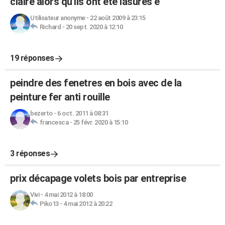
claire alors qu'ils ont été lasurés e
Utilisateur anonyme
-
22 août 2009 à 23:15
Richard
-
20 sept. 2020 à 12:10
19 réponses
peindre des fenetres en bois avec de la
peinture fer anti rouille
bezerto
-
6 oct. 2011 à 08:31
francesca
-
25 févr. 2020 à 15:10
3 réponses
prix décapage volets bois par entreprise
Vivi
-
4 mai 2012 à 18:00
Piko13
-
4 mai 2012 à 20:22