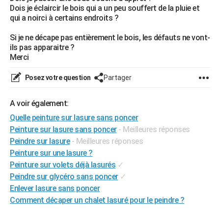
Dois je éclaircir le bois qui a un peu souffert de la pluie et
City break
Voyage de noces
Climat
Destinations
Voyage nature
Forum
+
PHOTO
qui a noirci à certains endroits ?
GUIDES D'ACHAT
Si je ne décape pas entièrement le bois, les défauts ne vont-
ils pas apparaitre ?
BONS PLANS
Merci
CARTE DE VOEUX
Posez votre question
Partager
Carte Bonne année
Carte Pâques
Carte de Noël
Carte Saint-Valentin
Carte d'anniversaire
DICTIONNAIRE
A voir également:
Biographies
Expressions
Dictionnaire
Citations
Proverbes
PROGRAMME TV
Quelle peinture sur lasure sans poncer
Peinture sur lasure sans poncer
- Meilleures réponses
COPAINS D'AVANT
Peindre sur lasure
- Meilleures réponses
Se connecter
Collèges
Universités
Service militaire
S'inscrire
Lycées
Primaires
Entreprises
Avis de recherche
AVIS DE DÉCÈS
Peinture sur une lasure ?
Peinture sur volets déjà lasurés
✓
FORUM
Peindre sur glycéro sans poncer
✓
Enlever lasure sans poncer
Lifestyle
Sport
Television
Cinema
Bricolage
Culture
Auto
Voyage
Comment décaper un chalet lasuré pour le peindre ?