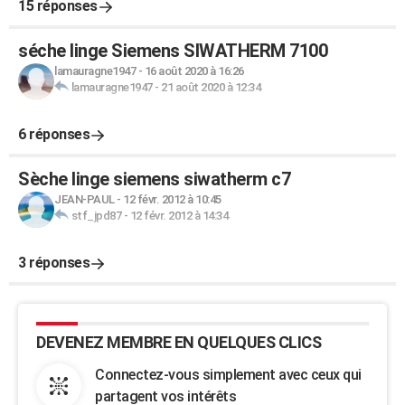
15 réponses
séche linge Siemens SIWATHERM 7100
lamauragne1947
-
16 août 2020 à 16:26
lamauragne1947
-
21 août 2020 à 12:34
6 réponses
Sèche linge siemens siwatherm c7
JEAN-PAUL
-
12 févr. 2012 à 10:45
stf_jpd87
-
12 févr. 2012 à 14:34
3 réponses
DEVENEZ MEMBRE EN QUELQUES CLICS
Connectez-vous simplement avec ceux qui
partagent vos intérêts