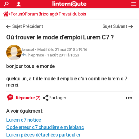
ACTUALITÉS
Forum
Forum Bricolage
Connexion
Travail du bois
S'inscrire
Rechercher
Société
Education
Villes
Politique
Faits Divers
Monde
+
SPORT
Sujet Précédent
Sujet Suivant
Football
Cyclisme
Forum
Coupe du monde 2026
Tennis
Rugby
CULTURE
Où trouver le mode d'emploi Lurem C7 ?
TNT
Cinéma
Musique
Programme TV
Streaming
Sorties cinéma
+
FINANCE
lenuset
-
Modifié le 21 mai 2010 à 19:16
hleprince -
1 août 2011 à 16:23
Impôts
Immobilier
Banque
Crédit
Retraite
Epargne
Risques naturels par ville
Assurance
AUTO
bonjour tous le monde
Réserver un essai
Berlines
Forum auto
Essais
Citadines
SUV
+
HIGH-TECH
quelqu un, a t il le mode d emploie d'un combine lurem c 7
Meilleur smartphone
Ordinateurs
Guide high-tech
Mobiles
Internet
Jeux vidéo
+
BRICOLAGE
merci.
Aménagement intérieur
Cuisine
Jardinage
+
Forum
Extérieur
Salle de bains
Rangement
WEEK-END
Répondre (2)
Partager
Escapades
Expositions
Week-end nature
Guides de France
Patrimoine
Musées
+
LIFESTYLE
A voir également:
Lurem c7 notice
Bien-être
Mode
+
Art de vivre
Loisirs
Modes de vie
SANTE
Code erreur c7 chaudière elm leblanc
Guide de la santé
Médicaments
+
Alimentation
Maladies
Sommeil
VOYAGE
Lurem pièces détachées particulier