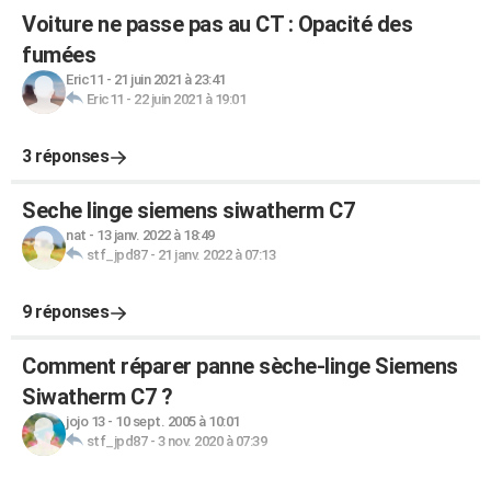
Voiture ne passe pas au CT : Opacité des
fumées
Eric11
-
21 juin 2021 à 23:41
Eric11
-
22 juin 2021 à 19:01
3 réponses
Seche linge siemens siwatherm C7
nat
-
13 janv. 2022 à 18:49
stf_jpd87
-
21 janv. 2022 à 07:13
9 réponses
Comment réparer panne sèche-linge Siemens
Siwatherm C7 ?
jojo 13
-
10 sept. 2005 à 10:01
stf_jpd87
-
3 nov. 2020 à 07:39