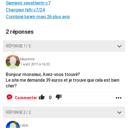
Siemens siwatherm c7
City break
Voyage de noces
Climat
Destinations
Voyage nature
Forum
+
PHOTO
Chargeur hilti c7/24
Combiné lurem maxi 26 plus avis
GUIDES D'ACHAT
BONS PLANS
2 réponses
CARTE DE VOEUX
RÉPONSE 1 / 2
Carte Bonne année
Carte Pâques
Carte de Noël
Carte Saint-Valentin
Carte d'anniversaire
DICTIONNAIRE
hleprince
Biographies
Expressions
Dictionnaire
Citations
Proverbes
1 août 2011 à 16:22
PROGRAMME TV
Bonjour monsieur, Avez-vous trouvé?
COPAINS D'AVANT
Le site me demande 39 euros et je trouve que cela est bien
cher?
Se connecter
Collèges
Universités
Service militaire
S'inscrire
Lycées
Primaires
Entreprises
Avis de recherche
AVIS DE DÉCÈS
0
Commenter
FORUM
Lifestyle
Sport
Television
Cinema
Bricolage
Culture
Auto
Voyage
RÉPONSE 2 / 2
robin