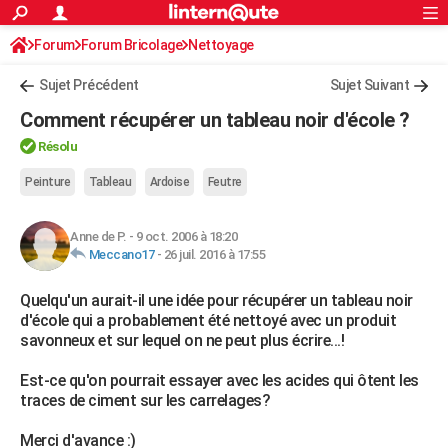
ACTUALITÉS
Forum
Forum Bricolage
Connexion
Nettoyage
S'inscrire
Rechercher
Société
Education
Villes
Politique
Faits Divers
Monde
+
SPORT
Sujet Précédent
Sujet Suivant
Football
Cyclisme
Forum
Coupe du monde 2026
Tennis
Rugby
CULTURE
Comment récupérer un tableau noir d'école ?
TNT
Cinéma
Musique
Programme TV
Streaming
Sorties cinéma
+
FINANCE
Résolu
Impôts
Immobilier
Banque
Crédit
Retraite
Epargne
Risques naturels par ville
Assurance
Peinture
Tableau
Ardoise
Feutre
AUTO
Réserver un essai
Berlines
Forum auto
Essais
Citadines
SUV
+
HIGH-TECH
Anne de P.
-
9 oct. 2006 à 18:20
Meccano17
-
26 juil. 2016 à 17:55
Meilleur smartphone
Ordinateurs
Guide high-tech
Mobiles
Internet
Jeux vidéo
+
BRICOLAGE
Quelqu'un aurait-il une idée pour récupérer un tableau noir
Aménagement intérieur
Cuisine
Jardinage
+
Forum
Extérieur
Salle de bains
Rangement
WEEK-END
d'école qui a probablement été nettoyé avec un produit
savonneux et sur lequel on ne peut plus écrire...!
Escapades
Expositions
Week-end nature
Guides de France
Patrimoine
Musées
+
LIFESTYLE
Est-ce qu'on pourrait essayer avec les acides qui ôtent les
Bien-être
Mode
+
Art de vivre
Loisirs
Modes de vie
SANTE
traces de ciment sur les carrelages?
Guide de la santé
Médicaments
+
Alimentation
Maladies
Sommeil
VOYAGE
Merci d'avance :)