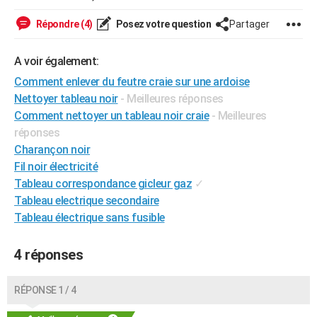
City break
Voyage de noces
Climat
Destinations
Voyage nature
Forum
+
PHOTO
Répondre (4)
Posez votre question
Partager
GUIDES D'ACHAT
A voir également:
BONS PLANS
Comment enlever du feutre craie sur une ardoise
Nettoyer tableau noir
- Meilleures réponses
CARTE DE VOEUX
Comment nettoyer un tableau noir craie
- Meilleures
Carte Bonne année
Carte Pâques
Carte de Noël
Carte Saint-Valentin
Carte d'anniversaire
DICTIONNAIRE
réponses
Charançon noir
Biographies
Expressions
Dictionnaire
Citations
Proverbes
PROGRAMME TV
Fil noir électricité
Tableau correspondance gicleur gaz
✓
COPAINS D'AVANT
Tableau electrique secondaire
Se connecter
Collèges
Universités
Service militaire
S'inscrire
Lycées
Primaires
Entreprises
Avis de recherche
Tableau électrique sans fusible
AVIS DE DÉCÈS
FORUM
4 réponses
Lifestyle
Sport
Television
Cinema
Bricolage
Culture
Auto
Voyage
RÉPONSE 1 / 4