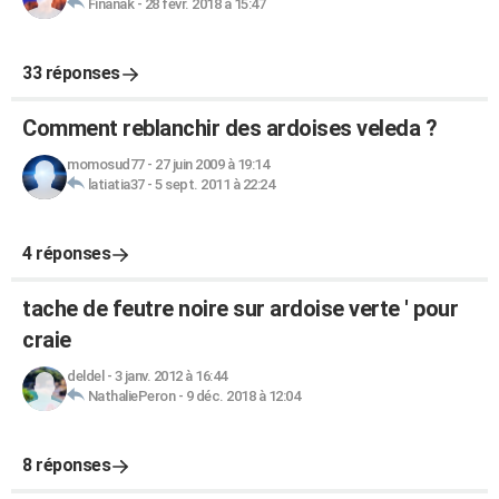
Finanak
-
28 févr. 2018 à 15:47
33 réponses
Comment reblanchir des ardoises veleda ?
momosud77
-
27 juin 2009 à 19:14
latiatia37
-
5 sept. 2011 à 22:24
4 réponses
tache de feutre noire sur ardoise verte ' pour
craie
deldel
-
3 janv. 2012 à 16:44
NathaliePeron
-
9 déc. 2018 à 12:04
8 réponses