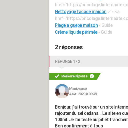
href="https://bricolage.linternaute
Nettoyage facade maison
✓
- <a
href="https://bricolage.linternaut
Piege a guepe maison
- Guide
Crème liquide périmée
- Guide
2 réponses
RÉPONSE 1 / 2
Meilleure réponse
Mimipouce
4 avr. 2020 à 09:49
Bonjour, j’ai trouvé sur un site Interne
rajouter du sel dedans… Le site en qu
100ml. Je l’ai testé au pif et franchem
Bon confinement à tous