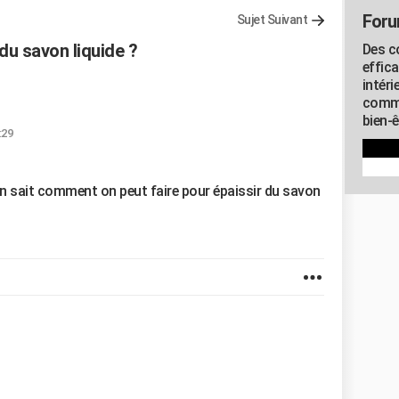
Foru
Sujet Suivant
du savon liquide ?
Des c
effic
intéri
commu
bien-
:29
un sait comment on peut faire pour épaissir du savon