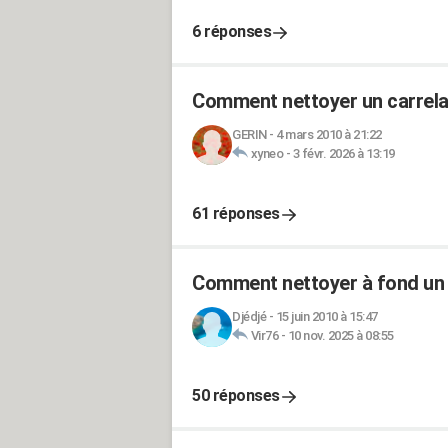
6 réponses
Comment nettoyer un carrelag
GERIN
-
4 mars 2010 à 21:22
xyneo
-
3 févr. 2026 à 13:19
61 réponses
Comment nettoyer à fond un 
Djédjé
-
15 juin 2010 à 15:47
Vir76
-
10 nov. 2025 à 08:55
50 réponses