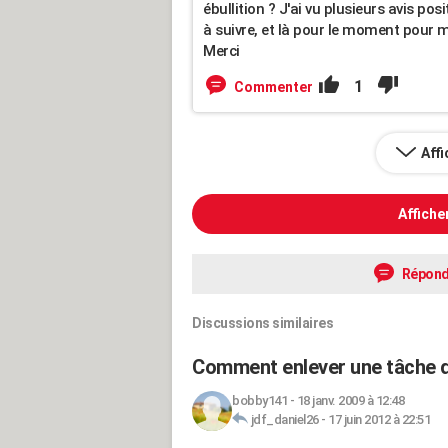
ébullition ? J'ai vu plusieurs avis pos
à suivre, et là pour le moment pour 
Merci
1
Commenter
Aff
Affiche
Répond
Discussions similaires
Comment enlever une tâche d
bobby141
-
18 janv. 2009 à 12:48
jdf_daniel26
-
17 juin 2012 à 22:51