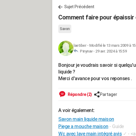
Sujet Précédent
Comment faire pour épaissir 
Savon
laetiber
-
Modifié le 13 mars 2009 à 15
Pinynav -
29 avr. 2024 à 15:59
Bonjour je voudrais savoir si quelqu'
liquide ?
Merci d'avance pour vos reponses .
Répondre (2)
Partager
A voir également:
Savon main liquide maison
Piege a mouche maison
- Guide
Wc avec lave main intégré avis
✓
- <a