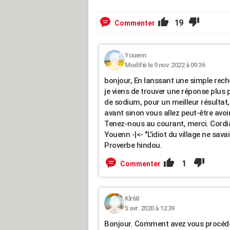
19
Commenter
Youenn
Modifié le 9 nov. 2022 à 09:36
bonjour, En lanssant une simple reche
je viens de trouver une réponse plus p
de sodium, pour un meilleur résultat,
avant sinon vous allez peut-être avoir
Tenez-nous au courant, merci. Cordi
Youenn -|<- "L'idiot du village ne savai
Proverbe hindou.
1
Commenter
Klr68
5 avr. 2020 à 12:39
Bonjour. Comment avez vous procédé 