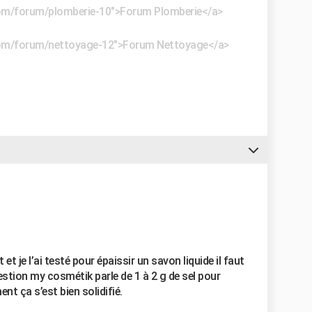
.com/forum/plomberie-10">Forum Plomberie</a>
e.com/forum/nettoyage-12">Forum Nettoyage</a>
t et je l’ai testé pour épaissir un savon liquide il faut
estion my cosmétik parle de 1 à 2 g de sel pour
ent ça s’est bien solidifié.