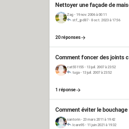
Nettoyer une façade de maiso
Zag
-
19 nov. 2006 à 00:11
stf_jpd87
-
8 oct. 2023 à 17:56
20 réponses
Comment foncer des joints cl
cat551155
-
13 juil. 2007 à 23:52
tuga
-
13 juil. 2007 à 23:52
1 réponse
Comment éviter le bouchage d
santorin
-
23 mars 2011 à 19:42
Icare95
-
11 juin 2021 à 19:32