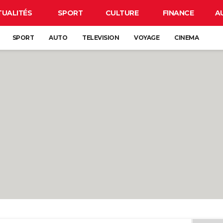
TUALITÉS
SPORT
CULTURE
FINANCE
A
SPORT
AUTO
TELEVISION
VOYAGE
CINEMA