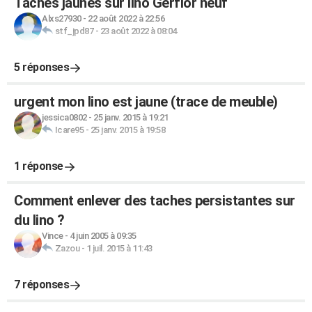
Taches jaunes sur lino Gerflor neuf
Alxs27930
-
22 août 2022 à 22:56
stf_jpd87
-
23 août 2022 à 08:04
5 réponses
urgent mon lino est jaune (trace de meuble)
jessica0802
-
25 janv. 2015 à 19:21
Icare95
-
25 janv. 2015 à 19:58
1 réponse
Comment enlever des taches persistantes sur
du lino ?
Vince
-
4 juin 2005 à 09:35
Zazou
-
1 juil. 2015 à 11:43
7 réponses