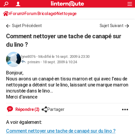
ACTUALITÉS
Forum
Forum Bricolage
Connexion
Nettoyage
S'inscrire
Rechercher
Société
Education
Villes
Politique
Faits Divers
Monde
+
SPORT
Sujet Précédent
Sujet Suivant
Football
Cyclisme
Forum
Coupe du monde 2026
Tennis
Rugby
CULTURE
Comment nettoyer une tache de canapé sur
TNT
Cinéma
Musique
Programme TV
Streaming
Sorties cinéma
+
du lino ?
FINANCE
Impôts
Immobilier
Banque
Crédit
Retraite
Epargne
Risques naturels par ville
Assurance
AUTO
lyne8076
-
Modifié le 16 sept. 2009 à 23:30
prinsim -
18 sept. 2009 à 10:24
Réserver un essai
Berlines
Forum auto
Essais
Citadines
SUV
+
HIGH-TECH
Bonjour,
Nous avons un canapé en tissu marron et qui avec l'eau de
Meilleur smartphone
Ordinateurs
Guide high-tech
Mobiles
Internet
Jeux vidéo
+
BRICOLAGE
nettoyage a déteint sur le lino, laissant une marque marron
incrustée dans le lino...
Aménagement intérieur
Cuisine
Jardinage
+
Forum
Extérieur
Salle de bains
Rangement
WEEK-END
Merci d'avance
Escapades
Expositions
Week-end nature
Guides de France
Patrimoine
Musées
+
LIFESTYLE
Répondre (2)
Partager
Bien-être
Mode
+
Art de vivre
Loisirs
Modes de vie
SANTE
A voir également:
Guide de la santé
Médicaments
+
Alimentation
Maladies
Sommeil
VOYAGE
Comment nettoyer une tache de canapé sur du lino ?