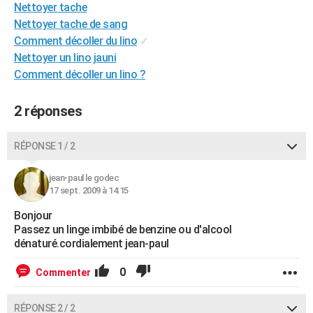
Nettoyer tache
City break
Voyage de noces
Climat
Destinations
Voyage nature
Forum
+
PHOTO
Nettoyer tache de sang
Comment décoller du lino
✓
GUIDES D'ACHAT
Nettoyer un lino jauni
BONS PLANS
Comment décoller un lino ?
CARTE DE VOEUX
2 réponses
Carte Bonne année
Carte Pâques
Carte de Noël
Carte Saint-Valentin
Carte d'anniversaire
DICTIONNAIRE
RÉPONSE 1 / 2
Biographies
Expressions
Dictionnaire
Citations
Proverbes
PROGRAMME TV
jean-paul le godec
COPAINS D'AVANT
17 sept. 2009 à 14:15
Se connecter
Collèges
Universités
Service militaire
S'inscrire
Lycées
Primaires
Entreprises
Avis de recherche
Bonjour
AVIS DE DÉCÈS
Passez un linge imbibé de benzine ou d'alcool
dénaturé.cordialement jean-paul
FORUM
Lifestyle
Sport
Television
Cinema
Bricolage
Culture
Auto
Voyage
0
Commenter
RÉPONSE 2 / 2