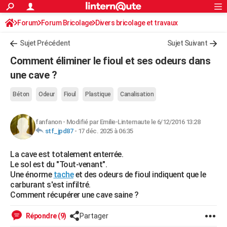
ACTUALITÉS
Forum
Forum Bricolage
Connexion
Divers bricolage et travaux
S'inscrire
Rechercher
Société
Education
Villes
Politique
Faits Divers
Monde
+
SPORT
Sujet Précédent
Sujet Suivant
Football
Cyclisme
Forum
Coupe du monde 2026
Tennis
Rugby
CULTURE
Comment éliminer le fioul et ses odeurs dans
TNT
Cinéma
Musique
Programme TV
Streaming
Sorties cinéma
+
une cave ?
FINANCE
Impôts
Immobilier
Banque
Crédit
Retraite
Epargne
Risques naturels par ville
Assurance
AUTO
Béton
Odeur
Fioul
Plastique
Canalisation
Réserver un essai
Berlines
Forum auto
Essais
Citadines
SUV
+
HIGH-TECH
fanfanon
-
Modifié par Emilie-Linternaute le 6/12/2016 13:28
stf_jpd87
-
17 déc. 2025 à 06:35
Meilleur smartphone
Ordinateurs
Guide high-tech
Mobiles
Internet
Jeux vidéo
+
BRICOLAGE
La cave est totalement enterrée.
Aménagement intérieur
Cuisine
Jardinage
+
Forum
Extérieur
Salle de bains
Rangement
WEEK-END
Le sol est du "Tout-venant".
Une énorme
tache
et des odeurs de fioul indiquent que le
Escapades
Expositions
Week-end nature
Guides de France
Patrimoine
Musées
+
LIFESTYLE
carburant s'est infiltré.
Comment récupérer une cave saine ?
Bien-être
Mode
+
Art de vivre
Loisirs
Modes de vie
SANTE
Répondre (9)
Partager
Guide de la santé
Médicaments
+
Alimentation
Maladies
Sommeil
VOYAGE