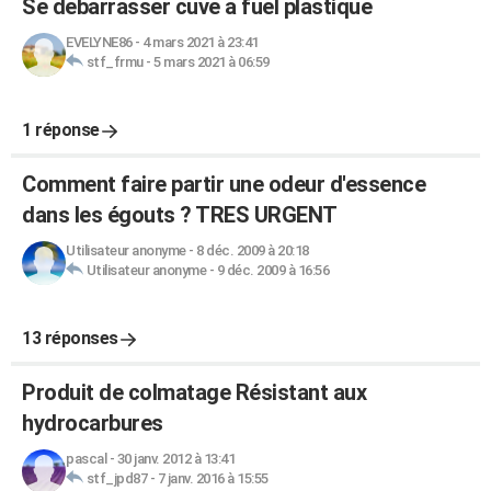
Se debarrasser cuve a fuel plastique
EVELYNE86
-
4 mars 2021 à 23:41
stf_frmu
-
5 mars 2021 à 06:59
1 réponse
Comment faire partir une odeur d'essence
dans les égouts ? TRES URGENT
Utilisateur anonyme
-
8 déc. 2009 à 20:18
Utilisateur anonyme
-
9 déc. 2009 à 16:56
13 réponses
Produit de colmatage Résistant aux
hydrocarbures
pascal
-
30 janv. 2012 à 13:41
stf_jpd87
-
7 janv. 2016 à 15:55