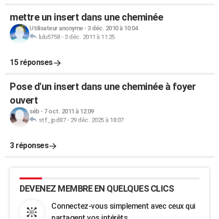
mettre un insert dans une cheminée
Utilisateur anonyme
-
3 déc. 2010 à 10:04
lulu5758
-
3 déc. 2011 à 11:25
15 réponses
Pose d'un insert dans une cheminée à foyer
ouvert
séb
-
7 oct. 2011 à 12:09
stf_jpd87
-
29 déc. 2025 à 18:07
3 réponses
DEVENEZ MEMBRE EN QUELQUES CLICS
Connectez-vous simplement avec ceux qui
partagent vos intérêts