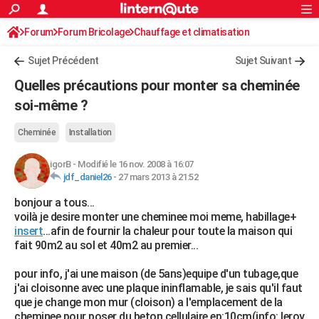
ACTUALITÉS
Forum
Forum Bricolage
Connexion
Chauffage et climatisation
S'inscrire
Rechercher
Société
Education
Villes
Politique
Faits Divers
Monde
+
SPORT
Sujet Précédent
Sujet Suivant
Football
Cyclisme
Forum
Coupe du monde 2026
Tennis
Rugby
CULTURE
Quelles précautions pour monter sa cheminée
TNT
Cinéma
Musique
Programme TV
Streaming
Sorties cinéma
+
soi-même ?
FINANCE
Impôts
Immobilier
Banque
Crédit
Retraite
Epargne
Risques naturels par ville
Assurance
AUTO
Cheminée
Installation
Réserver un essai
Berlines
Forum auto
Essais
Citadines
SUV
+
HIGH-TECH
igorB
-
Modifié le 16 nov. 2008 à 16:07
jdf_daniel26
-
27 mars 2013 à 21:52
Meilleur smartphone
Ordinateurs
Guide high-tech
Mobiles
Internet
Jeux vidéo
+
BRICOLAGE
bonjour a tous...
voilà je desire monter une cheminee moi meme, habillage+
Aménagement intérieur
Cuisine
Jardinage
+
Forum
Extérieur
Salle de bains
Rangement
WEEK-END
insert
...afin de fournir la chaleur pour toute la maison qui
fait 90m2 au sol et 40m2 au premier...
Escapades
Expositions
Week-end nature
Guides de France
Patrimoine
Musées
+
LIFESTYLE
pour info, j'ai une maison (de 5ans)equipe d'un tubage,que
Bien-être
Mode
+
Art de vivre
Loisirs
Modes de vie
SANTE
j'ai cloisonne avec une plaque ininflamable, je sais qu'il faut
que je change mon mur (cloison) a l'emplacement de la
Guide de la santé
Médicaments
+
Alimentation
Maladies
Sommeil
VOYAGE
cheminee,pour poser du beton cellulaire ep:10cm(info: leroy