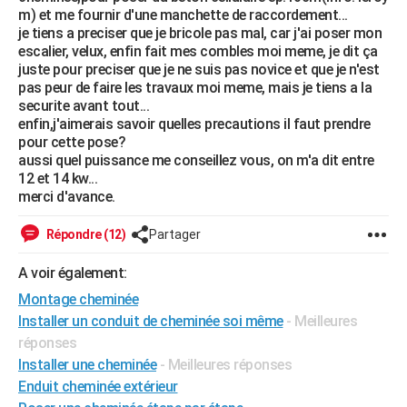
m) et me fournir d'une manchette de raccordement...
City break
Voyage de noces
Climat
Destinations
Voyage nature
Forum
+
PHOTO
je tiens a preciser que je bricole pas mal, car j'ai poser mon
escalier, velux, enfin fait mes combles moi meme, je dit ça
GUIDES D'ACHAT
juste pour preciser que je ne suis pas novice et que je n'est
pas peur de faire les travaux moi meme, mais je tiens a la
BONS PLANS
securite avant tout...
enfin,j'aimerais savoir quelles precautions il faut prendre
CARTE DE VOEUX
pour cette pose?
aussi quel puissance me conseillez vous, on m'a dit entre
Carte Bonne année
Carte Pâques
Carte de Noël
Carte Saint-Valentin
Carte d'anniversaire
DICTIONNAIRE
12 et 14 kw...
merci d'avance.
Biographies
Expressions
Dictionnaire
Citations
Proverbes
PROGRAMME TV
Répondre (12)
Partager
COPAINS D'AVANT
A voir également:
Se connecter
Collèges
Universités
Service militaire
S'inscrire
Lycées
Primaires
Entreprises
Avis de recherche
AVIS DE DÉCÈS
Montage cheminée
FORUM
Installer un conduit de cheminée soi même
- Meilleures
réponses
Lifestyle
Sport
Television
Cinema
Bricolage
Culture
Auto
Voyage
Installer une cheminée
- Meilleures réponses
Enduit cheminée extérieur