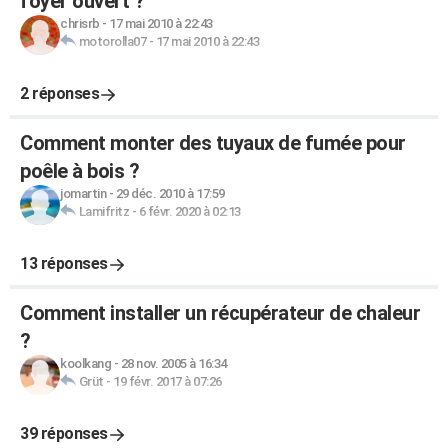
foyer ouvert ?
chrisrb
-
17 mai 2010 à 22:43
motorolla07
-
17 mai 2010 à 22:43
2 réponses
Comment monter des tuyaux de fumée pour
poêle à bois ?
jomartin
-
29 déc. 2010 à 17:59
Lamifritz
-
6 févr. 2020 à 02:13
13 réponses
Comment installer un récupérateur de chaleur
?
koolkang
-
28 nov. 2005 à 16:34
Grüt
-
19 févr. 2017 à 07:26
39 réponses