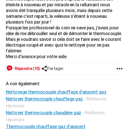
éteinte à nouveau et par miracle en la rallumant nous
City break
Voyage de noces
Climat
Destinations
Voyage nature
Forum
+
PHOTO
avons été tranquille plusieurs mois; mais depuis cette
semaine c'est reparti, la veileuse s'éteint à nouveau
GUIDES D'ACHAT
plusieurs fois par jour !
Puisque les professionel du coin ne save pas, j'avais pour
BONS PLANS
idée de me débrouiller seul et de démonter le thermocouple.
Mais je voudrais savoir si cela doit se faire avec le courant
CARTE DE VOEUX
électrique coupé et avec quoi le nettoyer pour ne pas
l'abimer.
Carte Bonne année
Carte Pâques
Carte de Noël
Carte Saint-Valentin
Carte d'anniversaire
DICTIONNAIRE
Merci d'avance pour votre aide.
Biographies
Expressions
Dictionnaire
Citations
Proverbes
PROGRAMME TV
Répondre (10)
Partager
COPAINS D'AVANT
A voir également:
Se connecter
Collèges
Universités
Service militaire
S'inscrire
Lycées
Primaires
Entreprises
Avis de recherche
AVIS DE DÉCÈS
Nettoyage thermocouple chauffage d'appoint gaz
Nettoyer thermocouple chauffage gaz
- Meilleures
FORUM
réponses
Lifestyle
Sport
Television
Cinema
Bricolage
Culture
Auto
Voyage
Nettoyer thermocouple chaudière gaz
- Meilleures
réponses
Thermocouple chauffage gaz d'appoint