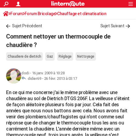
ACTUALITÉS
Forum
Forum Bricolage
Connexion
Chauffage et climatisation
S'inscrire
Rechercher
Société
Education
Villes
Politique
Faits Divers
Monde
+
SPORT
Sujet Précédent
Sujet Suivant
Football
Cyclisme
Forum
Coupe du monde 2026
Tennis
Rugby
CULTURE
Comment nettoyer un thermocouple de
TNT
Cinéma
Musique
Programme TV
Streaming
Sorties cinéma
+
chaudière ?
FINANCE
Impôts
Immobilier
Banque
Crédit
Retraite
Epargne
Risques naturels par ville
Assurance
AUTO
Chaudiere de dietrich
Gaz
Réglage
Nettoyage
Réserver un essai
Berlines
Forum auto
Essais
Citadines
SUV
+
HIGH-TECH
dodi
-
16 janv. 2009 à 10:28
didier69 -
26 févr. 2013 à 03:17
Meilleur smartphone
Ordinateurs
Guide high-tech
Mobiles
Internet
Jeux vidéo
+
BRICOLAGE
En ce qui me concerne j'ai le même problème avec une
Aménagement intérieur
Cuisine
Jardinage
+
Forum
Extérieur
Salle de bains
Rangement
WEEK-END
chaudière au sol de Dietrich DTGS 206F. La veilleuse s'éteint
de façon aléatoire plusieurs fois par jour. Cela fait des
Escapades
Expositions
Week-end nature
Guides de France
Patrimoine
Musées
+
LIFESTYLE
années que nous nous battons avec cela. Nous avons fait
venir des plombiers/chauffagistes qui n'ont comme seul
Bien-être
Mode
+
Art de vivre
Loisirs
Modes de vie
SANTE
réponse que de changer le thermocouple tous les ans ou
carrément la chaudière. L'année dernière même avec un
Guide de la santé
Médicaments
+
Alimentation
Maladies
Sommeil
VOYAGE
thermocouple neuf, trois jours après, la veilleuse s'est