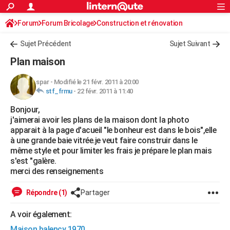
ACTUALITÉS
Forum
Forum Bricolage
Connexion
Construction et rénovation
S'inscrire
Rechercher
Société
Education
Villes
Politique
Faits Divers
Monde
+
SPORT
Sujet Précédent
Sujet Suivant
Football
Cyclisme
Forum
Coupe du monde 2026
Tennis
Rugby
CULTURE
Plan maison
TNT
Cinéma
Musique
Programme TV
Streaming
Sorties cinéma
+
FINANCE
spar
-
Modifié le 21 févr. 2011 à 20:00
stf_frmu
-
22 févr. 2011 à 11:40
Impôts
Immobilier
Banque
Crédit
Retraite
Epargne
Risques naturels par ville
Assurance
AUTO
Bonjour,
Réserver un essai
Berlines
Forum auto
Essais
Citadines
SUV
+
HIGH-TECH
j'aimerai avoir les plans de la maison dont la photo
apparait à la page d'acueil "le bonheur est dans le bois",elle
Meilleur smartphone
Ordinateurs
Guide high-tech
Mobiles
Internet
Jeux vidéo
+
BRICOLAGE
à une grande baie vitrée.je veut faire construir dans le
même style et pour limiter les frais je prépare le plan mais
Aménagement intérieur
Cuisine
Jardinage
+
Forum
Extérieur
Salle de bains
Rangement
WEEK-END
s'est "galère.
merci des renseignements
Escapades
Expositions
Week-end nature
Guides de France
Patrimoine
Musées
+
LIFESTYLE
Répondre (1)
Partager
Bien-être
Mode
+
Art de vivre
Loisirs
Modes de vie
SANTE
A voir également:
Guide de la santé
Médicaments
+
Alimentation
Maladies
Sommeil
VOYAGE
Maison balency 1970