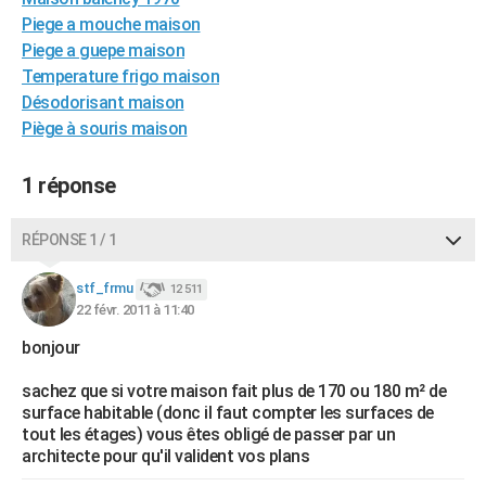
City break
Voyage de noces
Climat
Destinations
Voyage nature
Forum
+
Piege a mouche maison
PHOTO
Piege a guepe maison
GUIDES D'ACHAT
Temperature frigo maison
Désodorisant maison
BONS PLANS
Piège à souris maison
CARTE DE VOEUX
1 réponse
Carte Bonne année
Carte Pâques
Carte de Noël
Carte Saint-Valentin
Carte d'anniversaire
DICTIONNAIRE
RÉPONSE 1 / 1
Biographies
Expressions
Dictionnaire
Citations
Proverbes
PROGRAMME TV
stf_frmu
COPAINS D'AVANT
12 511
22 févr. 2011 à 11:40
Se connecter
Collèges
Universités
Service militaire
S'inscrire
Lycées
Primaires
Entreprises
Avis de recherche
AVIS DE DÉCÈS
bonjour
FORUM
sachez que si votre maison fait plus de 170 ou 180 m² de
surface habitable (donc il faut compter les surfaces de
Lifestyle
Sport
Television
Cinema
Bricolage
Culture
Auto
Voyage
tout les étages) vous êtes obligé de passer par un
architecte pour qu'il valident vos plans