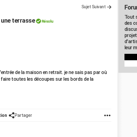
Foru
Sujet Suivant
Tout s
 une terrasse
Résolu
des c
discu
proje
d'art
leur m
l'entrée de la maison en retrait. je ne sais pas par où
faire toutes les découpes sur les bords de la
tion
Partager