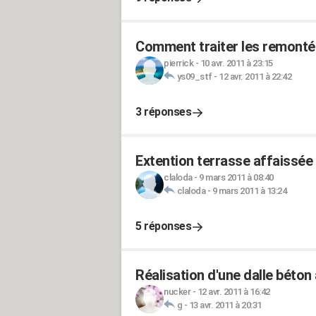
Comment traiter les remontées
pierrick
-
10 avr. 2011 à 23:15
ys09_stf
-
12 avr. 2011 à 22:42
3 réponses
Extention terrasse affaissée
claloda
-
9 mars 2011 à 08:40
claloda
-
9 mars 2011 à 13:24
5 réponses
Réalisation d'une dalle béton
nucker
-
12 avr. 2011 à 16:42
g
-
13 avr. 2011 à 20:31