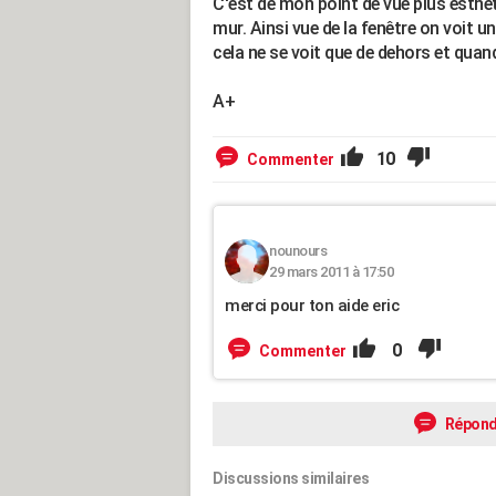
C'est de mon point de vue plus esthét
mur. Ainsi vue de la fenêtre on voit un
cela ne se voit que de dehors et quan
A+
10
Commenter
nounours
29 mars 2011 à 17:50
merci pour ton aide eric
0
Commenter
Répond
Discussions similaires