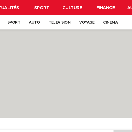
TUALITÉS
SPORT
CULTURE
FINANCE
A
SPORT
AUTO
TELEVISION
VOYAGE
CINEMA