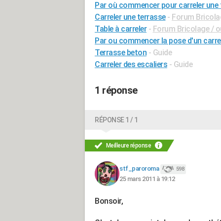
Par où commencer pour carreler une 
Carreler une terrasse
-
Forum Bricolag
Table à carreler
-
Forum Bricolage / o
Par ou commencer la pose d'un carre
Terrasse beton
- Guide
Carreler des escaliers
- Guide
1 réponse
RÉPONSE 1 / 1
Meilleure réponse
stf_paroroma
598
25 mars 2011 à 19:12
Bonsoir,