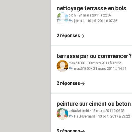
nettoyage terrasse en bois
pich
-
24 mars 2011 à 22:07
julette
-
10 juil. 2011 à 07:36
2 réponses
terrasse par ou commencer?
max51300
-
30 mars 2011 à 16:22
max51300
-
31 mars 2011 à 14:21
2 réponses
peinture sur ciment ou beton 
bricolette46
-
15 mars 2011 à 06:33
Paul-Bernard
-
13 oct. 2017 à 23:22
9 réponses