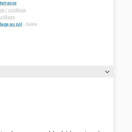
terrasse
e / outillage
utillage
lage au sol
- Guide