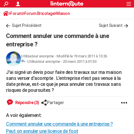
ACTUALITÉS
Forum
Forum Bricolage
Connexion
Maison
S'inscrire
Rechercher
Société
Education
Villes
Politique
Faits Divers
Monde
+
SPORT
Sujet Précédent
Sujet Suivant
Football
Cyclisme
Forum
Coupe du monde 2026
Tennis
Rugby
CULTURE
Comment annuler une commande à une
TNT
Cinéma
Musique
Programme TV
Streaming
Sorties cinéma
+
entreprise ?
FINANCE
Impôts
Immobilier
Banque
Crédit
Retraite
Epargne
Risques naturels par ville
Assurance
AUTO
Utilisateur anonyme
-
Modifié le 19 mars 2011 à 13:26
Utilisateur anonyme -
20 mars 2011 à 01:03
Réserver un essai
Berlines
Forum auto
Essais
Citadines
SUV
+
HIGH-TECH
J'ai signé un devis pour faire des travaux sur ma maison
sans verser d'acompte . L'entreprise n'est pas venue à la
Meilleur smartphone
Ordinateurs
Guide high-tech
Mobiles
Internet
Jeux vidéo
+
BRICOLAGE
date prévue, est-ce que je peux annuler ces travaux sans
risques de poursuites ?
Aménagement intérieur
Cuisine
Jardinage
+
Forum
Extérieur
Salle de bains
Rangement
WEEK-END
Répondre (3)
Partager
Escapades
Expositions
Week-end nature
Guides de France
Patrimoine
Musées
+
LIFESTYLE
A voir également:
Bien-être
Mode
+
Art de vivre
Loisirs
Modes de vie
SANTE
Comment annuler une commande à une entreprise ?
Guide de la santé
Médicaments
+
Alimentation
Maladies
Sommeil
VOYAGE
Peut on annuler une licence de foot