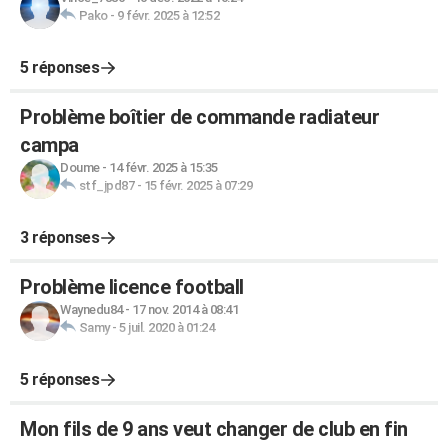
Pako
-
9 févr. 2025 à 12:52
5 réponses
Problème boîtier de commande radiateur
campa
Doume
-
14 févr. 2025 à 15:35
stf_jpd87
-
15 févr. 2025 à 07:29
3 réponses
Problème licence football
Waynedu84
-
17 nov. 2014 à 08:41
Samy
-
5 juil. 2020 à 01:24
5 réponses
Mon fils de 9 ans veut changer de club en fin