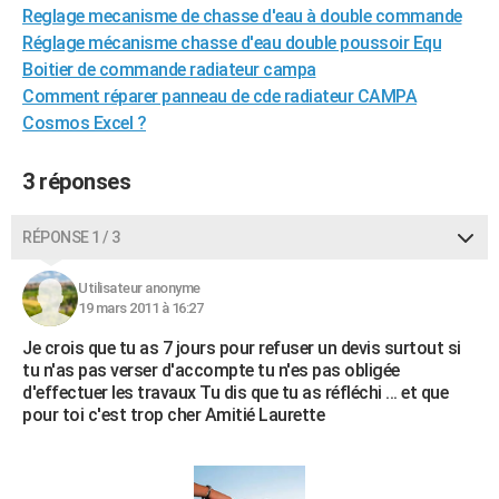
Reglage mecanisme de chasse d'eau à double commande
City break
Voyage de noces
Climat
Destinations
Voyage nature
Forum
+
PHOTO
Réglage mécanisme chasse d'eau double poussoir Equ
Boitier de commande radiateur campa
GUIDES D'ACHAT
Comment réparer panneau de cde radiateur CAMPA
BONS PLANS
Cosmos Excel ?
CARTE DE VOEUX
3 réponses
Carte Bonne année
Carte Pâques
Carte de Noël
Carte Saint-Valentin
Carte d'anniversaire
DICTIONNAIRE
RÉPONSE 1 / 3
Biographies
Expressions
Dictionnaire
Citations
Proverbes
PROGRAMME TV
Utilisateur anonyme
COPAINS D'AVANT
19 mars 2011 à 16:27
Se connecter
Collèges
Universités
Service militaire
S'inscrire
Lycées
Primaires
Entreprises
Avis de recherche
AVIS DE DÉCÈS
Je crois que tu as 7 jours pour refuser un devis surtout si
tu n'as pas verser d'accompte tu n'es pas obligée
FORUM
d'effectuer les travaux Tu dis que tu as réfléchi ... et que
pour toi c'est trop cher Amitié Laurette
Lifestyle
Sport
Television
Cinema
Bricolage
Culture
Auto
Voyage