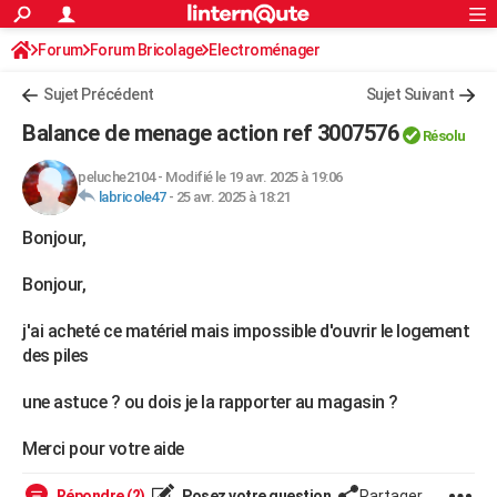
ACTUALITÉS
Forum
Forum Bricolage
Connexion
Electroménager
S'inscrire
Rechercher
Société
Education
Villes
Politique
Faits Divers
Monde
+
SPORT
Sujet Précédent
Sujet Suivant
Football
Cyclisme
Forum
Coupe du monde 2026
Tennis
Rugby
CULTURE
Balance de menage action ref 3007576
Résolu
TNT
Cinéma
Musique
Programme TV
Streaming
Sorties cinéma
+
FINANCE
peluche2104
-
Modifié le 19 avr. 2025 à 19:06
labricole47
-
25 avr. 2025 à 18:21
Impôts
Immobilier
Banque
Crédit
Retraite
Epargne
Risques naturels par ville
Assurance
AUTO
Bonjour,
Réserver un essai
Berlines
Forum auto
Essais
Citadines
SUV
+
HIGH-TECH
Bonjour,
Meilleur smartphone
Ordinateurs
Guide high-tech
Mobiles
Internet
Jeux vidéo
+
BRICOLAGE
j'ai acheté ce matériel mais impossible d'ouvrir le logement
Aménagement intérieur
Cuisine
Jardinage
+
Forum
Extérieur
Salle de bains
Rangement
WEEK-END
des piles
Escapades
Expositions
Week-end nature
Guides de France
Patrimoine
Musées
+
LIFESTYLE
une astuce ? ou dois je la rapporter au magasin ?
Bien-être
Mode
+
Art de vivre
Loisirs
Modes de vie
SANTE
Merci pour votre aide
Guide de la santé
Médicaments
+
Alimentation
Maladies
Sommeil
VOYAGE
Répondre (2)
Posez votre question
Partager