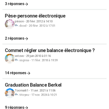
3 réponses
Pèse-personne électronique
pinson
-
20 févr. 2012 à 14:10
dood
-
20 févr. 2012 à 17:01
2 réponses
Commet régler une balance électronique ?
vetove
-
29 juin 2010 à 01:16
ssgnsa
-
11 févr. 2018 à 19:39
14 réponses
Graduation Balance Berkel
Toomai61
-
11 avr. 2021 à 11:06
titoyeu
-
17 nov. 2024 à 10:21
9 réponses