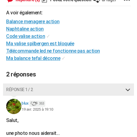
City break
Voyage de noces
Climat
Destinations
Voyage nature
Forum
+
PHOTO
A voir également:
GUIDES D'ACHAT
Balance menagere action
Naphtaline action
BONS PLANS
Code valise action
✓
Ma valise spilbergen est bloquée
CARTE DE VOEUX
Télécommande led ne fonctionne pas action
Carte Bonne année
Carte Pâques
Carte de Noël
Carte Saint-Valentin
Carte d'anniversaire
DICTIONNAIRE
Ma balance tefal déconne
✓
Biographies
Expressions
Dictionnaire
Citations
Proverbes
PROGRAMME TV
2 réponses
COPAINS D'AVANT
RÉPONSE 1 / 2
Se connecter
Collèges
Universités
Service militaire
S'inscrire
Lycées
Primaires
Entreprises
Avis de recherche
AVIS DE DÉCÈS
blux
353
FORUM
19 avr. 2025 à 19:10
Lifestyle
Sport
Television
Cinema
Bricolage
Culture
Auto
Voyage
Salut,
une photo nous aiderait...