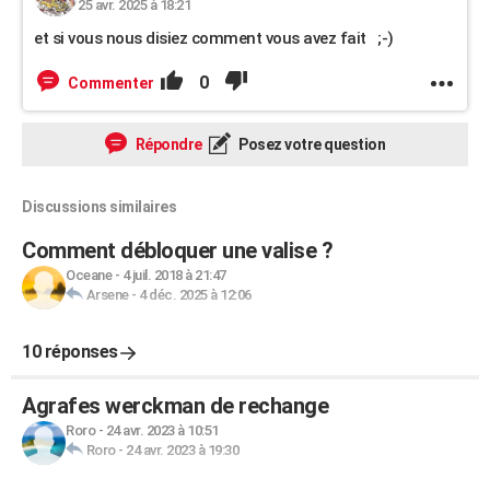
25 avr. 2025 à 18:21
et si vous nous disiez comment vous avez fait ;-)
0
Commenter
Répondre
Posez votre question
Discussions similaires
Comment débloquer une valise ?
Oceane
-
4 juil. 2018 à 21:47
Arsene
-
4 déc. 2025 à 12:06
10 réponses
Agrafes werckman de rechange
Roro
-
24 avr. 2023 à 10:51
Roro
-
24 avr. 2023 à 19:30