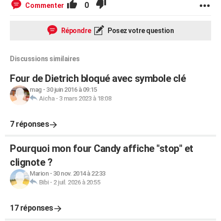
0
Commenter
Répondre
Posez votre question
Discussions similaires
Four de Dietrich bloqué avec symbole clé
mag
-
30 juin 2016 à 09:15
Aicha
-
3 mars 2023 à 18:08
7 réponses
Pourquoi mon four Candy affiche "stop" et
clignote ?
Marion
-
30 nov. 2014 à 22:33
Bibi
-
2 juil. 2026 à 20:55
17 réponses