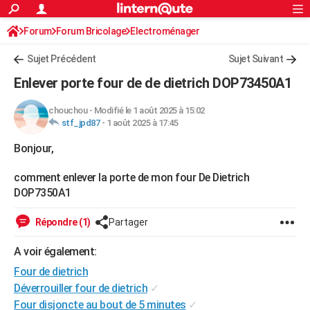
ACTUALITÉS
Forum
Forum Bricolage
Connexion
Electroménager
S'inscrire
Rechercher
Société
Education
Villes
Politique
Faits Divers
Monde
+
SPORT
Sujet Précédent
Sujet Suivant
Football
Cyclisme
Forum
Coupe du monde 2026
Tennis
Rugby
CULTURE
Enlever porte four de de dietrich DOP73450A1
TNT
Cinéma
Musique
Programme TV
Streaming
Sorties cinéma
+
FINANCE
chouchou
-
Modifié le 1 août 2025 à 15:02
stf_jpd87
-
1 août 2025 à 17:45
Impôts
Immobilier
Banque
Crédit
Retraite
Epargne
Risques naturels par ville
Assurance
AUTO
Bonjour,
Réserver un essai
Berlines
Forum auto
Essais
Citadines
SUV
+
HIGH-TECH
comment enlever la porte de mon four De Dietrich
Meilleur smartphone
Ordinateurs
Guide high-tech
Mobiles
Internet
Jeux vidéo
+
BRICOLAGE
DOP7350A1
Aménagement intérieur
Cuisine
Jardinage
+
Forum
Extérieur
Salle de bains
Rangement
WEEK-END
Répondre (1)
Partager
Escapades
Expositions
Week-end nature
Guides de France
Patrimoine
Musées
+
LIFESTYLE
A voir également:
Bien-être
Mode
+
Art de vivre
Loisirs
Modes de vie
SANTE
Four de dietrich
Déverrouiller four de dietrich
✓
Guide de la santé
Médicaments
+
Alimentation
Maladies
Sommeil
VOYAGE
Four disjoncte au bout de 5 minutes
✓