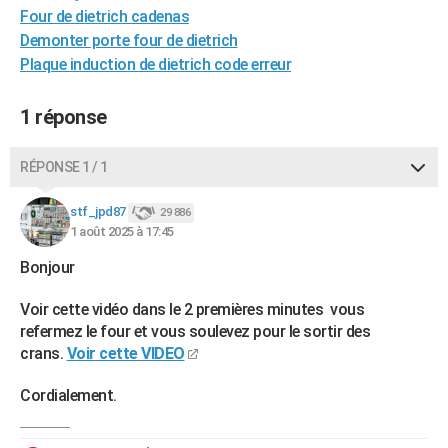
Four de dietrich cadenas
City break
Voyage de noces
Climat
Destinations
Voyage nature
Forum
+
PHOTO
Demonter porte four de dietrich
Plaque induction de dietrich code erreur
GUIDES D'ACHAT
BONS PLANS
1 réponse
CARTE DE VOEUX
RÉPONSE 1 / 1
Carte Bonne année
Carte Pâques
Carte de Noël
Carte Saint-Valentin
Carte d'anniversaire
DICTIONNAIRE
stf_jpd87
29 886
Biographies
Expressions
Dictionnaire
Citations
Proverbes
PROGRAMME TV
1 août 2025 à 17:45
Bonjour
COPAINS D'AVANT
Se connecter
Collèges
Universités
Service militaire
S'inscrire
Lycées
Primaires
Entreprises
Avis de recherche
AVIS DE DÉCÈS
Voir cette vidéo dans le 2 premières minutes vous
refermez le four et vous soulevez pour le sortir des
FORUM
crans.
Voir cette VIDEO
Lifestyle
Sport
Television
Cinema
Bricolage
Culture
Auto
Voyage
Cordialement.