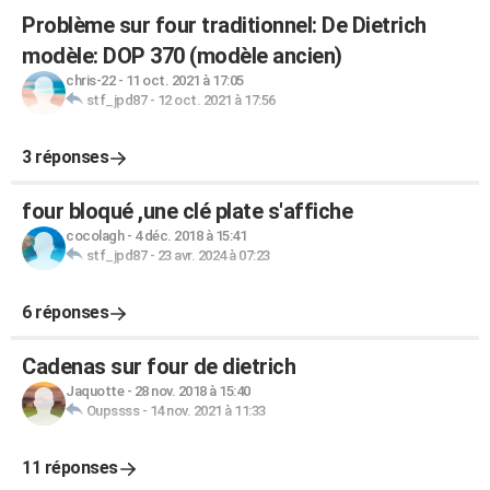
Problème sur four traditionnel: De Dietrich
modèle: DOP 370 (modèle ancien)
chris-22
-
11 oct. 2021 à 17:05
stf_jpd87
-
12 oct. 2021 à 17:56
3 réponses
four bloqué ,une clé plate s'affiche
cocolagh
-
4 déc. 2018 à 15:41
stf_jpd87
-
23 avr. 2024 à 07:23
6 réponses
Cadenas sur four de dietrich
Jaquotte
-
28 nov. 2018 à 15:40
Oupssss
-
14 nov. 2021 à 11:33
11 réponses