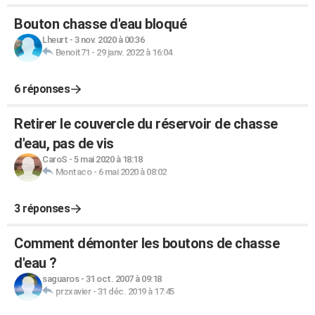
Bouton chasse d'eau bloqué
Lheurt
-
3 nov. 2020 à 00:36
Benoit71
-
29 janv. 2022 à 16:04
6 réponses
Retirer le couvercle du réservoir de chasse
d'eau, pas de vis
CaroS
-
5 mai 2020 à 18:18
Montaco
-
6 mai 2020 à 08:02
3 réponses
Comment démonter les boutons de chasse
d'eau ?
saguaros
-
31 oct. 2007 à 09:18
przxavier
-
31 déc. 2019 à 17:45