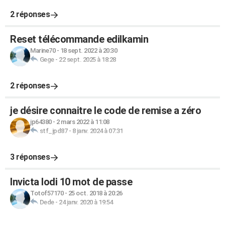
2 réponses
Reset télécommande edilkamin
Marine70
-
18 sept. 2022 à 20:30
Gege
-
22 sept. 2025 à 18:28
2 réponses
je désire connaitre le code de remise a zéro
jp64380
-
2 mars 2022 à 11:08
stf_jpd87
-
8 janv. 2024 à 07:31
3 réponses
Invicta lodi 10 mot de passe
Totof57170
-
25 oct. 2018 à 20:26
Dede
-
24 janv. 2020 à 19:54