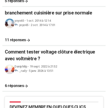
5 réponses
branchement cuisinière sur prise normale
yoyo65
-
1 oct. 2014 à 12:14
yoyo65
-
2 oct. 2014 à 17:01
11 réponses
Comment tester voltage clôture électrique
avec voltmètre ?
Daniphilip
-
19 sept. 2022 à 21:52
_rudy
-
5 janv. 2026 à 13:51
6 réponses
DEVENEZ MEMBRE EN QUELQUES CLICS