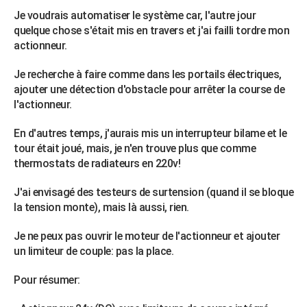
City break
Voyage de noces
Climat
Destinations
Voyage nature
Forum
+
Je voudrais automatiser le système car, l'autre jour
PHOTO
quelque chose s'était mis en travers et j'ai failli tordre mon
GUIDES D'ACHAT
actionneur.
BONS PLANS
Je recherche à faire comme dans les portails électriques,
ajouter une détection d'obstacle pour arrêter la course de
CARTE DE VOEUX
l'actionneur.
Carte Bonne année
Carte Pâques
Carte de Noël
Carte Saint-Valentin
Carte d'anniversaire
DICTIONNAIRE
En d'autres temps, j'aurais mis un interrupteur bilame et le
tour était joué, mais, je n'en trouve plus que comme
Biographies
Expressions
Dictionnaire
Citations
Proverbes
PROGRAMME TV
thermostats de radiateurs en 220v!
COPAINS D'AVANT
J'ai envisagé des testeurs de surtension (quand il se bloque
la tension monte), mais là aussi, rien.
Se connecter
Collèges
Universités
Service militaire
S'inscrire
Lycées
Primaires
Entreprises
Avis de recherche
AVIS DE DÉCÈS
Je ne peux pas ouvrir le moteur de l'actionneur et ajouter
FORUM
un limiteur de couple: pas la place.
Lifestyle
Sport
Television
Cinema
Bricolage
Culture
Auto
Voyage
Pour résumer: