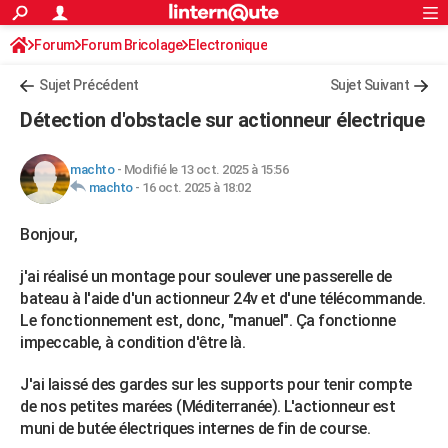
ACTUALITÉS
Forum
Forum Bricolage
Connexion
Electronique
S'inscrire
Rechercher
Société
Education
Villes
Politique
Faits Divers
Monde
+
SPORT
Sujet Précédent
Sujet Suivant
Football
Cyclisme
Forum
Coupe du monde 2026
Tennis
Rugby
CULTURE
Détection d'obstacle sur actionneur électrique
TNT
Cinéma
Musique
Programme TV
Streaming
Sorties cinéma
+
FINANCE
machto
-
Modifié le 13 oct. 2025 à 15:56
Impôts
Immobilier
Banque
Crédit
Retraite
Epargne
Risques naturels par ville
Assurance
AUTO
machto
-
16 oct. 2025 à 18:02
Réserver un essai
Berlines
Forum auto
Essais
Citadines
SUV
+
HIGH-TECH
Bonjour,
Meilleur smartphone
Ordinateurs
Guide high-tech
Mobiles
Internet
Jeux vidéo
+
BRICOLAGE
j'ai réalisé un montage pour soulever une passerelle de
bateau à l'aide d'un actionneur 24v et d'une télécommande.
Aménagement intérieur
Cuisine
Jardinage
+
Forum
Extérieur
Salle de bains
Rangement
WEEK-END
Le fonctionnement est, donc, "manuel". Ça fonctionne
impeccable, à condition d'être là.
Escapades
Expositions
Week-end nature
Guides de France
Patrimoine
Musées
+
LIFESTYLE
J'ai laissé des gardes sur les supports pour tenir compte
Bien-être
Mode
+
Art de vivre
Loisirs
Modes de vie
SANTE
de nos petites marées (Méditerranée). L'actionneur est
Guide de la santé
Médicaments
+
Alimentation
Maladies
Sommeil
muni de butée électriques internes de fin de course.
VOYAGE