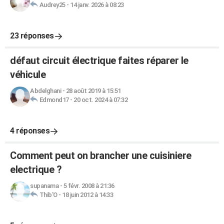
Audrey25
-
14 janv. 2026 à 08:23
23 réponses
défaut circuit électrique faites réparer le
véhicule
Abdelghani
-
28 août 2019 à 15:51
Edmond17
-
20 oct. 2024 à 07:32
4 réponses
Comment peut on brancher une cuisiniere
electrique ?
supanama
-
5 févr. 2008 à 21:36
Thib'O
-
18 juin 2012 à 14:33