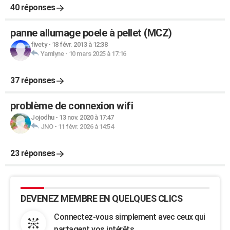
40 réponses
panne allumage poele à pellet (MCZ)
fivety
-
18 févr. 2013 à 12:38
Yamlyne
-
10 mars 2025 à 17:16
37 réponses
problème de connexion wifi
Jojodhu
-
13 nov. 2020 à 17:47
JNO
-
11 févr. 2026 à 14:54
23 réponses
DEVENEZ MEMBRE EN QUELQUES CLICS
Connectez-vous simplement avec ceux qui
partagent vos intérêts