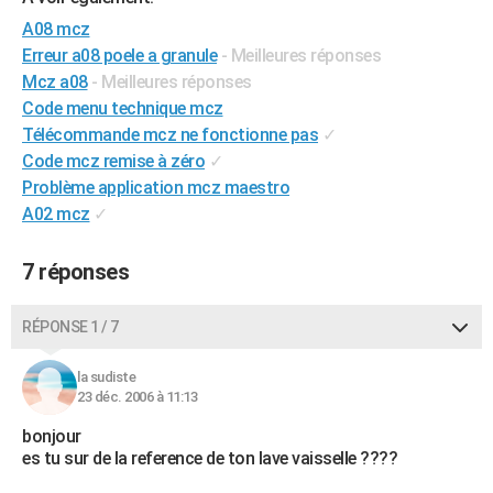
City break
Voyage de noces
Climat
Destinations
Voyage nature
Forum
+
PHOTO
A08 mcz
Erreur a08 poele a granule
- Meilleures réponses
GUIDES D'ACHAT
Mcz a08
- Meilleures réponses
Code menu technique mcz
BONS PLANS
Télécommande mcz ne fonctionne pas
✓
CARTE DE VOEUX
Code mcz remise à zéro
✓
Problème application mcz maestro
Carte Bonne année
Carte Pâques
Carte de Noël
Carte Saint-Valentin
Carte d'anniversaire
DICTIONNAIRE
A02 mcz
✓
Biographies
Expressions
Dictionnaire
Citations
Proverbes
PROGRAMME TV
7 réponses
COPAINS D'AVANT
RÉPONSE 1 / 7
Se connecter
Collèges
Universités
Service militaire
S'inscrire
Lycées
Primaires
Entreprises
Avis de recherche
AVIS DE DÉCÈS
la sudiste
FORUM
23 déc. 2006 à 11:13
Lifestyle
Sport
Television
Cinema
Bricolage
Culture
Auto
Voyage
bonjour
es tu sur de la reference de ton lave vaisselle ????