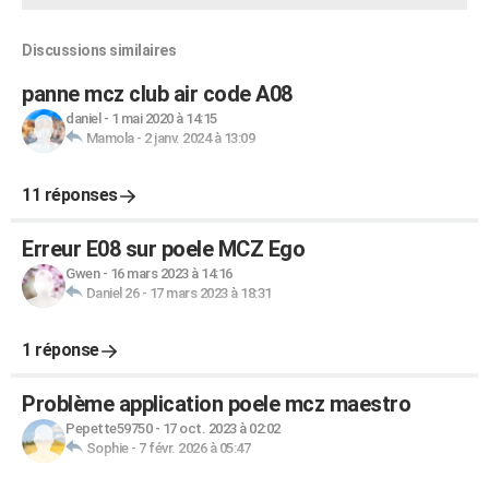
Discussions similaires
panne mcz club air code A08
daniel
-
1 mai 2020 à 14:15
Mamola
-
2 janv. 2024 à 13:09
11 réponses
Erreur E08 sur poele MCZ Ego
Gwen
-
16 mars 2023 à 14:16
Daniel 26
-
17 mars 2023 à 18:31
1 réponse
Problème application poele mcz maestro
Pepette59750
-
17 oct. 2023 à 02:02
Sophie
-
7 févr. 2026 à 05:47