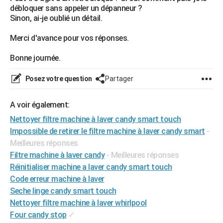
débloquer sans appeler un dépanneur ?
City break
Voyage de noces
Climat
Destinations
Voyage nature
Forum
+
PHOTO
Sinon, ai-je oublié un détail.
GUIDES D'ACHAT
Merci d'avance pour vos réponses.
BONS PLANS
Bonne journée.
CARTE DE VOEUX
Posez votre question
Partager
Carte Bonne année
Carte Pâques
Carte de Noël
Carte Saint-Valentin
Carte d'anniversaire
DICTIONNAIRE
A voir également:
Biographies
Expressions
Dictionnaire
Citations
Proverbes
PROGRAMME TV
Nettoyer filtre machine à laver candy smart touch
Impossible de retirer le filtre machine à laver candy smart
-
COPAINS D'AVANT
Meilleures réponses
Se connecter
Collèges
Universités
Service militaire
S'inscrire
Lycées
Primaires
Entreprises
Avis de recherche
AVIS DE DÉCÈS
Filtre machine à laver candy
- Meilleures réponses
Réinitialiser machine a laver candy smart touch
FORUM
Code erreur machine à laver
Seche linge candy smart touch
Lifestyle
Sport
Television
Cinema
Bricolage
Culture
Auto
Voyage
Nettoyer filtre machine à laver whirlpool
Four candy stop
✓