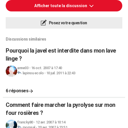
Afficher toute la discussion
Posez votre question
Discussions similaires
Pourquoi la javel est interdite dans mon lave
linge ?
anne03
-
16 oct. 2007 à 17:40
lapinou ecolo
-
10 juil. 2011 à 22:43
6 réponses
Comment faire marcher la pyrolyse sur mon
four rosières ?
francky80
-
12 avr. 2007 à 10:14
momsal
-
20 avr. 2007 à 23:51