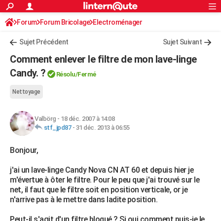
ACTUALITÉS
Forum
Forum Bricolage
Connexion
Electroménager
S'inscrire
Rechercher
Société
Education
Villes
Politique
Faits Divers
Monde
+
SPORT
Sujet Précédent
Sujet Suivant
Football
Cyclisme
Forum
Coupe du monde 2026
Tennis
Rugby
CULTURE
Comment enlever le filtre de mon lave-linge
TNT
Cinéma
Musique
Programme TV
Streaming
Sorties cinéma
+
Candy. ?
FINANCE
Résolu
/Fermé
Impôts
Immobilier
Banque
Crédit
Retraite
Epargne
Risques naturels par ville
Assurance
AUTO
Nettoyage
Réserver un essai
Berlines
Forum auto
Essais
Citadines
SUV
+
HIGH-TECH
Valbörg
-
18 déc. 2007 à 14:08
stf_jpd87
-
31 déc. 2013 à 06:55
Meilleur smartphone
Ordinateurs
Guide high-tech
Mobiles
Internet
Jeux vidéo
+
BRICOLAGE
Bonjour,
Aménagement intérieur
Cuisine
Jardinage
+
Forum
Extérieur
Salle de bains
Rangement
WEEK-END
j'ai un lave-linge Candy Nova CN AT 60 et depuis hier je
Escapades
Expositions
Week-end nature
Guides de France
Patrimoine
Musées
+
LIFESTYLE
m'évertue à ôter le filtre. Pour le peu que j'ai trouvé sur le
net, il faut que le filtre soit en position verticale, or je
Bien-être
Mode
+
Art de vivre
Loisirs
Modes de vie
SANTE
n'arrive pas à le mettre dans ladite position.
Guide de la santé
Médicaments
+
Alimentation
Maladies
Sommeil
VOYAGE
Peut-il s'agit d'un filtre bloqué ? Si oui comment puis-je le