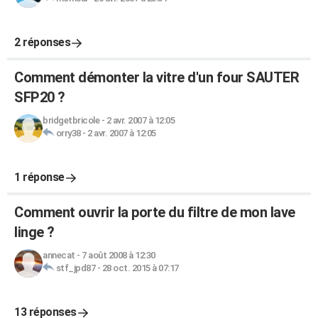
2 réponses
Comment démonter la vitre d'un four SAUTER
SFP20 ?
bridgetbricole
-
2 avr. 2007 à 12:05
orry38
-
2 avr. 2007 à 12:05
1 réponse
Comment ouvrir la porte du filtre de mon lave
linge ?
annecat
-
7 août 2008 à 12:30
stf_jpd87
-
28 oct. 2015 à 07:17
13 réponses