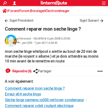
ACTUALITÉS
Forum
Forum Bricolage
Connexion
Electroménager
S'inscrire
Rechercher
Société
Education
Villes
Politique
Faits Divers
Monde
+
SPORT
Sujet Précédent
Sujet Suivant
Football
Cyclisme
Forum
Coupe du monde 2026
Tennis
Rugby
CULTURE
Comment reparer mon seche linge ?
TNT
Cinéma
Musique
Programme TV
Streaming
Sorties cinéma
+
FINANCE
ptitesoeur
-
Modifié le 6 juin 2008 à 20:56
jan1209 -
7 juin 2011 à 00:35
Impôts
Immobilier
Banque
Crédit
Retraite
Epargne
Risques naturels par ville
Assurance
AUTO
mon seche linge whirlpool s arette au bout de 20 min de
Réserver un essai
Berlines
Forum auto
Essais
Citadines
SUV
+
HIGH-TECH
marche (le voyant s allume ) et je dois attendre au moins
10 min avant de le remettre en route
Meilleur smartphone
Ordinateurs
Guide high-tech
Mobiles
Internet
Jeux vidéo
+
BRICOLAGE
Répondre (6)
Partager
Aménagement intérieur
Cuisine
Jardinage
+
Forum
Extérieur
Salle de bains
Rangement
WEEK-END
A voir également:
Escapades
Expositions
Week-end nature
Guides de France
Patrimoine
Musées
+
LIFESTYLE
Comment reparer mon seche linge ?
Bien-être
Mode
+
Art de vivre
Loisirs
Modes de vie
Erreur e04 seche linge
SANTE
Sèche-linge siemens iq500 nettoyer condenseur
✓
Guide de la santé
Médicaments
+
Alimentation
Maladies
Sommeil
VOYAGE
Comment reparer volet roulant electrique