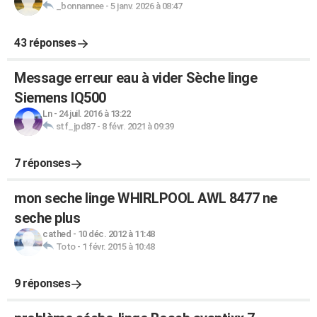
_bonnannee
-
5 janv. 2026 à 08:47
43 réponses
Message erreur eau à vider Sèche linge
Siemens IQ500
Ln
-
24 juil. 2016 à 13:22
stf_jpd87
-
8 févr. 2021 à 09:39
7 réponses
mon seche linge WHIRLPOOL AWL 8477 ne
seche plus
cathed
-
10 déc. 2012 à 11:48
Toto
-
1 févr. 2015 à 10:48
9 réponses