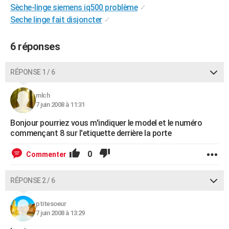
Sèche-linge siemens iq500 problème
✓
City break
Voyage de noces
Climat
Destinations
Voyage nature
Forum
+
PHOTO
Seche linge fait disjoncter
✓
GUIDES D'ACHAT
6 réponses
BONS PLANS
RÉPONSE 1 / 6
CARTE DE VOEUX
Carte Bonne année
Carte Pâques
Carte de Noël
Carte Saint-Valentin
Carte d'anniversaire
DICTIONNAIRE
mlch
7 juin 2008 à 11:31
Biographies
Expressions
Dictionnaire
Citations
Proverbes
PROGRAMME TV
Bonjour pourriez vous m'indiquer le model et le numéro
commençant 8 sur l'etiquette derrière la porte
COPAINS D'AVANT
0
Commenter
Se connecter
Collèges
Universités
Service militaire
S'inscrire
Lycées
Primaires
Entreprises
Avis de recherche
AVIS DE DÉCÈS
FORUM
RÉPONSE 2 / 6
Lifestyle
Sport
Television
Cinema
Bricolage
Culture
Auto
Voyage
ptitesoeur
7 juin 2008 à 13:29