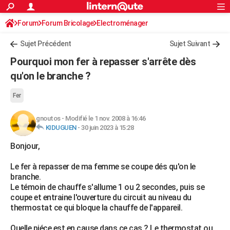
ACTUALITÉS
Forum
Forum Bricolage
Connexion
Electroménager
S'inscrire
Rechercher
Société
Education
Villes
Politique
Faits Divers
Monde
+
SPORT
Sujet Précédent
Sujet Suivant
Football
Cyclisme
Forum
Coupe du monde 2026
Tennis
Rugby
CULTURE
Pourquoi mon fer à repasser s'arrête dès
TNT
Cinéma
Musique
Programme TV
Streaming
Sorties cinéma
+
qu'on le branche ?
FINANCE
Impôts
Immobilier
Banque
Crédit
Retraite
Epargne
Risques naturels par ville
Assurance
AUTO
Fer
Réserver un essai
Berlines
Forum auto
Essais
Citadines
SUV
+
HIGH-TECH
gnoutos
-
Modifié le 1 nov. 2008 à 16:46
KIDUGUEN
-
30 juin 2023 à 15:28
Meilleur smartphone
Ordinateurs
Guide high-tech
Mobiles
Internet
Jeux vidéo
+
BRICOLAGE
Bonjour,
Aménagement intérieur
Cuisine
Jardinage
+
Forum
Extérieur
Salle de bains
Rangement
WEEK-END
Le fer à repasser de ma femme se coupe dés qu'on le
branche.
Escapades
Expositions
Week-end nature
Guides de France
Patrimoine
Musées
+
LIFESTYLE
Le témoin de chauffe s'allume 1 ou 2 secondes, puis se
coupe et entraine l'ouverture du circuit au niveau du
Bien-être
Mode
+
Art de vivre
Loisirs
Modes de vie
SANTE
thermostat ce qui bloque la chauffe de l'appareil.
Guide de la santé
Médicaments
+
Alimentation
Maladies
Sommeil
VOYAGE
Quelle piéce est en cause dans ce cas ? Le thermostat ou