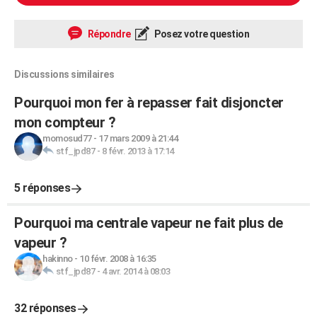
Répondre
Posez votre question
Discussions similaires
Pourquoi mon fer à repasser fait disjoncter
mon compteur ?
momosud77
-
17 mars 2009 à 21:44
stf_jpd87
-
8 févr. 2013 à 17:14
5 réponses
Pourquoi ma centrale vapeur ne fait plus de
vapeur ?
hakinno
-
10 févr. 2008 à 16:35
stf_jpd87
-
4 avr. 2014 à 08:03
32 réponses