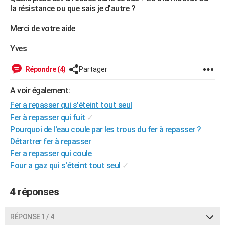
la résistance ou que sais je d'autre ?
City break
Voyage de noces
Climat
Destinations
Voyage nature
Forum
+
PHOTO
Merci de votre aide
GUIDES D'ACHAT
Yves
BONS PLANS
Répondre (4)
Partager
CARTE DE VOEUX
A voir également:
Carte Bonne année
Carte Pâques
Carte de Noël
Carte Saint-Valentin
Carte d'anniversaire
DICTIONNAIRE
Fer a repasser qui s'éteint tout seul
Biographies
Expressions
Dictionnaire
Citations
Proverbes
PROGRAMME TV
Fer à repasser qui fuit
✓
Pourquoi de l'eau coule par les trous du fer à repasser ?
COPAINS D'AVANT
Détartrer fer à repasser
Se connecter
Collèges
Universités
Service militaire
S'inscrire
Lycées
Primaires
Entreprises
Avis de recherche
Fer a repasser qui coule
AVIS DE DÉCÈS
Four a gaz qui s'éteint tout seul
✓
FORUM
4 réponses
Lifestyle
Sport
Television
Cinema
Bricolage
Culture
Auto
Voyage
RÉPONSE 1 / 4