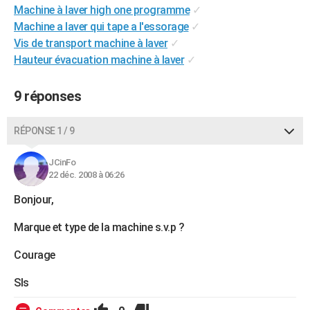
Machine à laver high one programme
✓
City break
Voyage de noces
Climat
Destinations
Voyage nature
Forum
+
PHOTO
Machine a laver qui tape a l'essorage
✓
Vis de transport machine à laver
✓
GUIDES D'ACHAT
Hauteur évacuation machine à laver
✓
BONS PLANS
9 réponses
CARTE DE VOEUX
Carte Bonne année
Carte Pâques
Carte de Noël
Carte Saint-Valentin
Carte d'anniversaire
DICTIONNAIRE
RÉPONSE 1 / 9
Biographies
Expressions
Dictionnaire
Citations
Proverbes
PROGRAMME TV
JCinFo
22 déc. 2008 à 06:26
COPAINS D'AVANT
Bonjour,
Se connecter
Collèges
Universités
Service militaire
S'inscrire
Lycées
Primaires
Entreprises
Avis de recherche
AVIS DE DÉCÈS
Marque et type de la machine s.v.p ?
FORUM
Courage
Lifestyle
Sport
Television
Cinema
Bricolage
Culture
Auto
Voyage
Sls