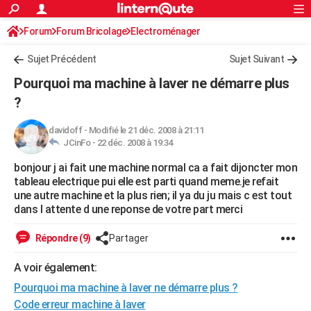
ACTUALITÉS
Forum
Forum Bricolage
Connexion
Electroménager
S'inscrire
Rechercher
Société
Education
Villes
Politique
Faits Divers
Monde
+
SPORT
Sujet Précédent
Sujet Suivant
Football
Cyclisme
Forum
Coupe du monde 2026
Tennis
Rugby
CULTURE
Pourquoi ma machine à laver ne démarre plus
TNT
Cinéma
Musique
Programme TV
Streaming
Sorties cinéma
+
?
FINANCE
Impôts
Immobilier
Banque
Crédit
Retraite
Epargne
Risques naturels par ville
Assurance
AUTO
davidoff
-
Modifié le 21 déc. 2008 à 21:11
JCinFo -
22 déc. 2008 à 19:34
Réserver un essai
Berlines
Forum auto
Essais
Citadines
SUV
+
HIGH-TECH
bonjour j ai fait une machine normal ca a fait dijoncter mon
tableau electrique pui elle est parti quand meme.je refait
Meilleur smartphone
Ordinateurs
Guide high-tech
Mobiles
Internet
Jeux vidéo
+
BRICOLAGE
une autre machine et la plus rien; il ya du ju mais c est tout
dans l attente d une reponse de votre part merci
Aménagement intérieur
Cuisine
Jardinage
+
Forum
Extérieur
Salle de bains
Rangement
WEEK-END
Répondre (9)
Partager
Escapades
Expositions
Week-end nature
Guides de France
Patrimoine
Musées
+
LIFESTYLE
A voir également:
Bien-être
Mode
+
Art de vivre
Loisirs
Modes de vie
SANTE
Pourquoi ma machine à laver ne démarre plus ?
Guide de la santé
Médicaments
+
Alimentation
Maladies
Sommeil
VOYAGE
Code erreur machine à laver