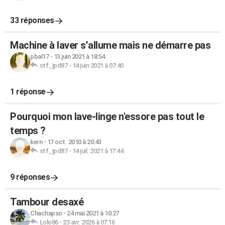
33 réponses
Machine à laver s’allume mais ne démarre pas
pbal17
-
13 juin 2021 à 18:54
stf_jpd87
-
14 juin 2021 à 07:40
1 réponse
Pourquoi mon lave-linge n'essore pas tout le
temps ?
kern
-
17 oct. 2010 à 20:43
stf_jpd87
-
14 juil. 2021 à 17:44
9 réponses
Tambour desaxé
Chachapso
-
24 mai 2021 à 10:27
Lolo86
-
23 avr. 2026 à 07:16