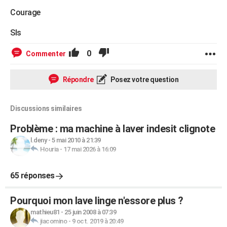
Courage
Sls
0
Commenter
Répondre
Posez votre question
Discussions similaires
Problème : ma machine à laver indesit clignote
l.deny
-
5 mai 2010 à 21:39
Houria
-
17 mai 2026 à 16:09
65 réponses
Pourquoi mon lave linge n'essore plus ?
mathieu81
-
25 juin 2008 à 07:39
jiacomino
-
9 oct. 2019 à 20:49