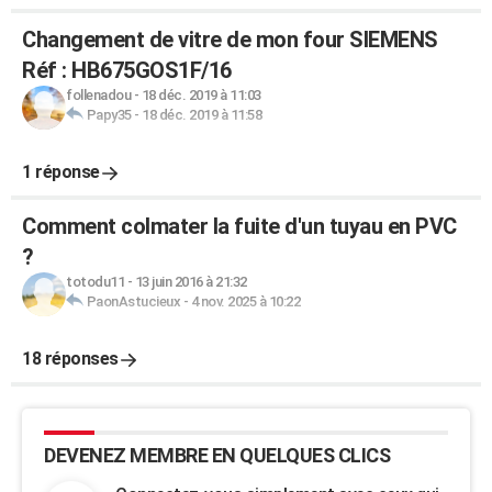
Changement de vitre de mon four SIEMENS
Réf : HB675GOS1F/16
follenadou
-
18 déc. 2019 à 11:03
Papy35
-
18 déc. 2019 à 11:58
1 réponse
Comment colmater la fuite d'un tuyau en PVC
?
totodu11
-
13 juin 2016 à 21:32
PaonAstucieux
-
4 nov. 2025 à 10:22
18 réponses
DEVENEZ MEMBRE EN QUELQUES CLICS