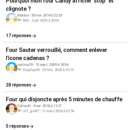
Pourquoi mon four Candy affiche "stop" et
clignote ?
Marion
-
30 nov. 2014 à 22:33
Bibi
-
2 juil. 2026 à 20:55
17 réponses
Four Sauter verrouillé, comment enlever
l'icone cadenas ?
natzou78
-
13 sept. 2009 à 18:56
Dagdag94
-
26 févr. 2026 à 22:10
28 réponses
Four qui disjoncte après 5 minutes de chauffe
Fafou41
-
8 avr. 2018 à 11:21
stf_jpd87
-
11 mars 2024 à 07:36
5 réponses