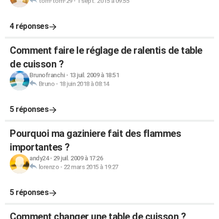
tom-tom-29
-
1 sept. 2015 à 09:55
4 réponses
Comment faire le réglage de ralentis de table
de cuisson ?
Brunofranchi
-
13 juil. 2009 à 18:51
Bruno
-
18 juin 2018 à 08:14
5 réponses
Pourquoi ma gaziniere fait des flammes
importantes ?
andy24
-
29 juil. 2009 à 17:26
lorenzo
-
22 mars 2015 à 19:27
5 réponses
Comment changer une table de cuisson ?