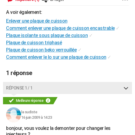
City break
Voyage de noces
Climat
Destinations
Voyage nature
Forum
+
PHOTO
A voir également:
GUIDES D'ACHAT
Enlever une plaque de cuisson
Comment enlever une plaque de cuisson encastrable
✓
BONS PLANS
Plaque isolante sous plaque de cuisson
✓
Plaque de cuisson triphasé
CARTE DE VOEUX
Plaque de cuisson beko verrouillée
✓
Carte Bonne année
Carte Pâques
Carte de Noël
Carte Saint-Valentin
Carte d'anniversaire
DICTIONNAIRE
Comment enlever le lo sur une plaque de cuisson
✓
Biographies
Expressions
Dictionnaire
Citations
Proverbes
PROGRAMME TV
1 réponse
COPAINS D'AVANT
RÉPONSE 1 / 1
Se connecter
Collèges
Universités
Service militaire
S'inscrire
Lycées
Primaires
Entreprises
Avis de recherche
AVIS DE DÉCÈS
Meilleure réponse
FORUM
la sudiste
Lifestyle
Sport
Television
Cinema
Bricolage
Culture
Auto
Voyage
16 juin 2009 à 14:23
bonjour, vous voulez la demonter pour changer les
injecteurs ?