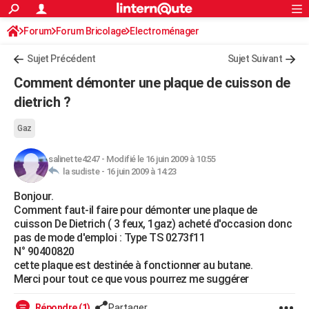
ACTUALITÉS
Forum
Forum Bricolage
Connexion
Electroménager
S'inscrire
Rechercher
Société
Education
Villes
Politique
Faits Divers
Monde
+
SPORT
Sujet Précédent
Sujet Suivant
Football
Cyclisme
Forum
Coupe du monde 2026
Tennis
Rugby
CULTURE
Comment démonter une plaque de cuisson de
TNT
Cinéma
Musique
Programme TV
Streaming
Sorties cinéma
+
dietrich ?
FINANCE
Impôts
Immobilier
Banque
Crédit
Retraite
Epargne
Risques naturels par ville
Assurance
AUTO
Gaz
Réserver un essai
Berlines
Forum auto
Essais
Citadines
SUV
+
HIGH-TECH
salinette4247
-
Modifié le 16 juin 2009 à 10:55
la sudiste -
16 juin 2009 à 14:23
Meilleur smartphone
Ordinateurs
Guide high-tech
Mobiles
Internet
Jeux vidéo
+
BRICOLAGE
Bonjour.
Comment faut-il faire pour démonter une plaque de
Aménagement intérieur
Cuisine
Jardinage
+
Forum
Extérieur
Salle de bains
Rangement
WEEK-END
cuisson De Dietrich ( 3 feux, 1gaz) acheté d'occasion donc
pas de mode d'emploi : Type TS 0273f11
Escapades
Expositions
Week-end nature
Guides de France
Patrimoine
Musées
+
LIFESTYLE
N° 90400820
cette plaque est destinée à fonctionner au butane.
Bien-être
Mode
+
Art de vivre
Loisirs
Modes de vie
SANTE
Merci pour tout ce que vous pourrez me suggérer
Guide de la santé
Médicaments
+
Alimentation
Maladies
Sommeil
VOYAGE
Répondre (1)
Partager