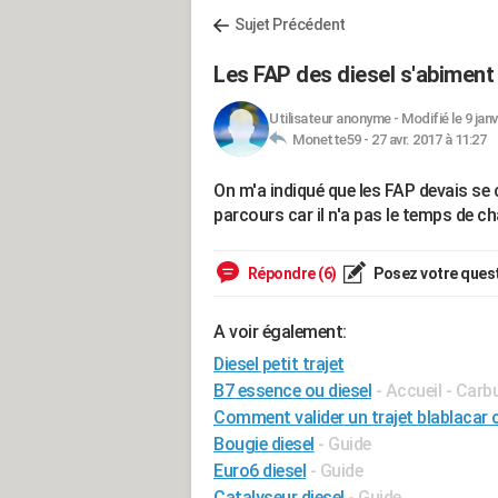
Sujet Précédent
Les FAP des diesel s'abiment 
Utilisateur anonyme
-
Modifié le 9 janv
Monette59 -
27 avr. 2017 à 11:27
On m'a indiqué que les FAP devais se 
parcours car il n'a pas le temps de ch
Répondre (6)
Posez votre ques
A voir également:
Diesel petit trajet
B7 essence ou diesel
- Accueil - Carb
Comment valider un trajet blablacar
Bougie diesel
- Guide
Euro6 diesel
- Guide
Catalyseur diesel
- Guide