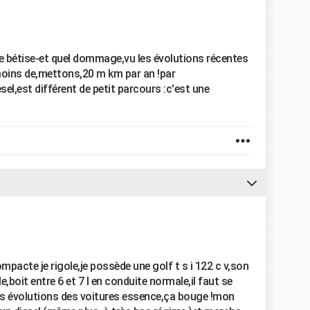
lle bétise-et quel dommage,vu les évolutions récentes
 moins de,mettons,20 m km par an !par
sel,est différent de petit parcours :c'est une
mpacte je rigole,je possède une golf t s i 122 c v,son
,boit entre 6 et 7 l en conduite normale,il faut se
es évolutions des voitures essence,ça bouge !mon