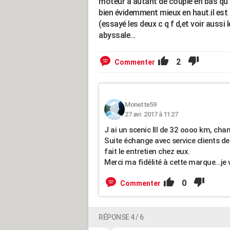
moteur a autant de couple en bas qu'
bien évidemment mieux en haut.il est 
(essayé les deux c q f d,et voir aussi 
abyssale...
2
Commenter
Monette59
27 avr. 2017 à 11:27
J ai un scenic lll de 32 oooo km, ch
Suite échange avec service clients d
fait le entretien chez eux.
Merci ma fidélité à cette marque...je va
0
Commenter
RÉPONSE 4 / 6