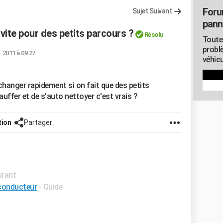
Foru
Sujet Suivant
pann
vite pour des petits parcours ?
Résolu
Toute
probl
. 2011 à 09:27
véhicu
changer rapidement si on fait que des petits
auffer et de s'auto nettoyer c'est vrais ?
tion
Partager
urant
 conducteur
- Guide