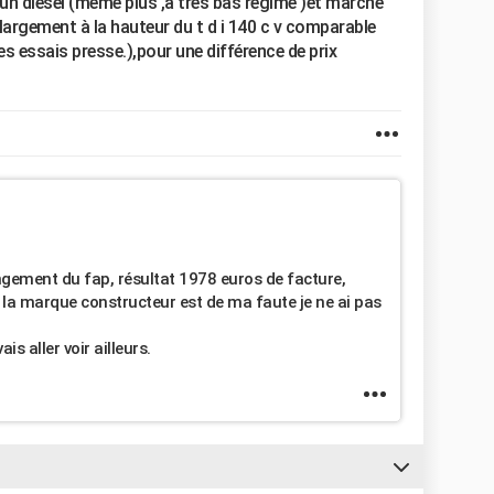
un diesel (même plus ,à très bas régime )et marche
largement à la hauteur du t d i 140 c v comparable
les essais presse.),pour une différence de prix
angement du fap, résultat 1978 euros de facture,
e la marque constructeur est de ma faute je ne ai pas
is aller voir ailleurs.