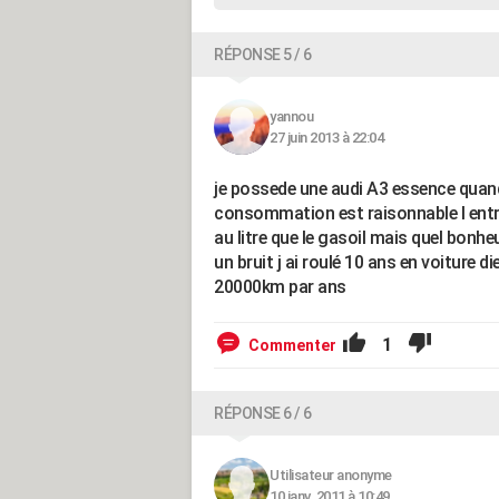
RÉPONSE 5 / 6
yannou
27 juin 2013 à 22:04
je possede une audi A3 essence quan
consommation est raisonnable l entre
au litre que le gasoil mais quel bonh
un bruit j ai roulé 10 ans en voiture d
20000km par ans
1
Commenter
RÉPONSE 6 / 6
Utilisateur anonyme
10 janv. 2011 à 10:49