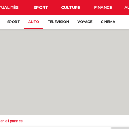
TUALITÉS
SPORT
CULTURE
FINANCE
A
SPORT
AUTO
TELEVISION
VOYAGE
CINEMA
ien et pannes