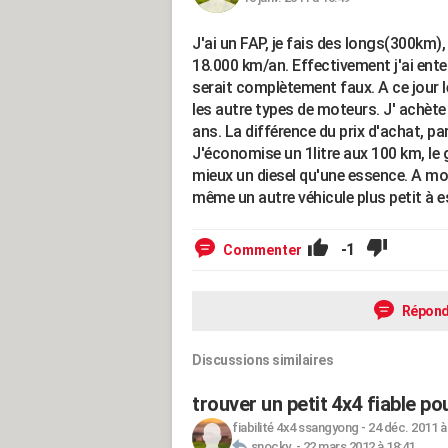
J'ai un FAP, je fais des longs(300km)
18.000 km/an. Effectivement j'ai ente
serait complètement faux. A ce jour 
les autre types de moteurs. J' achète 
ans. La différence du prix d'achat, pa
J'économise un 1litre aux 100 km, le 
mieux un diesel qu'une essence. A mon
même un autre véhicule plus petit à 
-1
Commenter
Répond
Discussions similaires
trouver un petit 4x4 fiable p
fiabilité 4x4 ssangyong
-
24 déc. 2011 à
snocky.
-
22 mars 2012 à 18:41