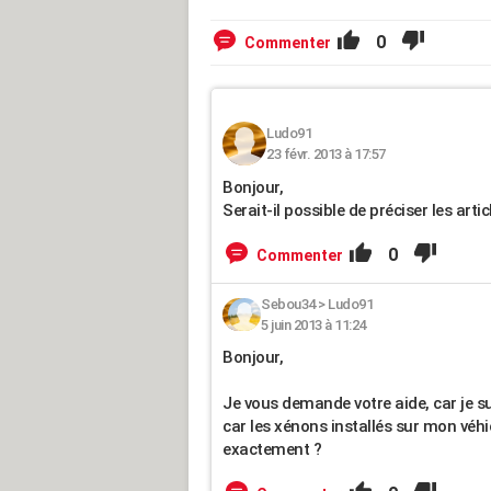
0
Commenter
Ludo91
23 févr. 2013 à 17:57
Bonjour,
Serait-il possible de préciser les art
0
Commenter
Sebou34
>
Ludo91
5 juin 2013 à 11:24
Bonjour,
Je vous demande votre aide, car je 
car les xénons installés sur mon véhic
exactement ?