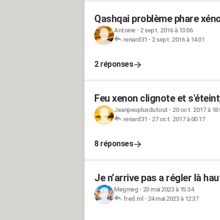
Qashqai problème phare xéno
Antoine
-
2 sept. 2016 à 13:06
renard31
-
2 sept. 2016 à 14:01
2 réponses
Feu xenon clignote et s'étein
Jeanpeuplusdutout
-
20 oct. 2017 à 18
renard31
-
27 oct. 2017 à 00:17
8 réponses
Je n’arrive pas a régler là h
Megmeg
-
23 mai 2023 à 15:34
fred.ml
-
24 mai 2023 à 12:37