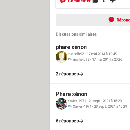
0
Commenter
Répond
Discussions similaires
phare xénon
michelb92
-
17 mai 2014 à 19:45
michelb92
-
17 mai 2014 à 20:26
2 réponses
Phare xénon
Xavier-1971
-
21 sept. 2021 à 15:28
Xavier-1971
-
23 sept. 2021 à 15:29
6 réponses