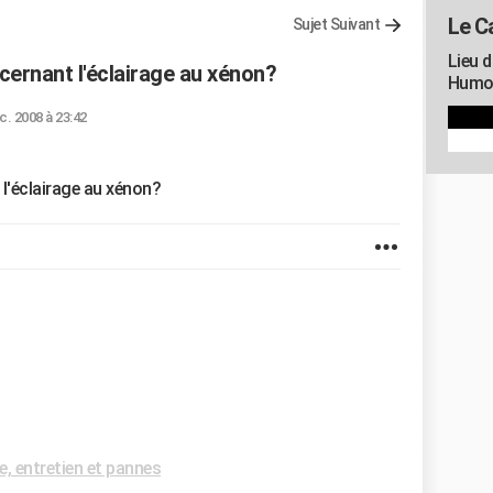
Le C
Sujet Suivant
Lieu d
oncernant l'éclairage au xénon?
Humou
c. 2008 à 23:42
t l'éclairage au xénon?
 entretien et pannes