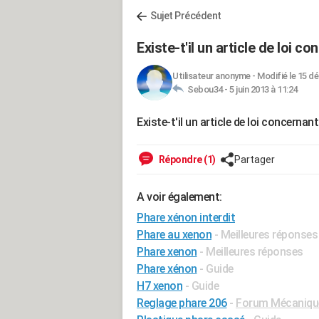
Sujet Précédent
Existe-t'il un article de loi c
Utilisateur anonyme
-
Modifié le 15 dé
Sebou34 -
5 juin 2013 à 11:24
Existe-t'il un article de loi concernan
Répondre (1)
Partager
A voir également:
Phare xénon interdit
Phare au xenon
- Meilleures réponses
Phare xenon
- Meilleures réponses
Phare xénon
- Guide
H7 xenon
- Guide
Reglage phare 206
-
Forum Mécanique,