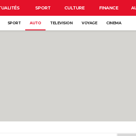
TUALITÉS
SPORT
CULTURE
FINANCE
A
SPORT
AUTO
TELEVISION
VOYAGE
CINEMA