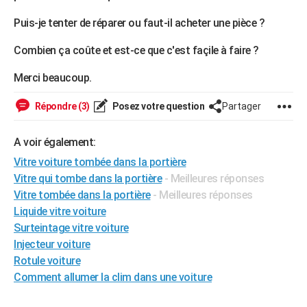
City break
Voyage de noces
Climat
Destinations
Voyage nature
Forum
+
PHOTO
Puis-je tenter de réparer ou faut-il acheter une pièce ?
GUIDES D'ACHAT
Combien ça coûte et est-ce que c'est façile à faire ?
BONS PLANS
Merci beaucoup.
CARTE DE VOEUX
Répondre (3)
Posez votre question
Partager
Carte Bonne année
Carte Pâques
Carte de Noël
Carte Saint-Valentin
Carte d'anniversaire
DICTIONNAIRE
A voir également:
Biographies
Expressions
Dictionnaire
Citations
Proverbes
PROGRAMME TV
Vitre voiture tombée dans la portière
Vitre qui tombe dans la portière
- Meilleures réponses
COPAINS D'AVANT
Vitre tombée dans la portière
- Meilleures réponses
Se connecter
Collèges
Universités
Service militaire
S'inscrire
Lycées
Primaires
Entreprises
Avis de recherche
Liquide vitre voiture
AVIS DE DÉCÈS
Surteintage vitre voiture
FORUM
Injecteur voiture
Rotule voiture
Lifestyle
Sport
Television
Cinema
Bricolage
Culture
Auto
Voyage
Comment allumer la clim dans une voiture