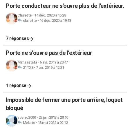
Porte conducteur ne s'ouvre plus de l'extérieur.
Clairette
-
14 déc. 2020 à 16:28
clairette
-
16 déc. 2020 à 19:18
7 réponses
Porte ne s’ouvre pas de l’extérieur
Mimirastafa
-
6 avr. 2019 à 20:47
21TXE
-
7 avr. 2019 à 12:21
1 réponse
Impossible de fermer une porte arrière, loquet
bloqué
scenic2000
-
29 juin 2013 à 20:10
Melanie
-
18 mai 2022 à 09:12