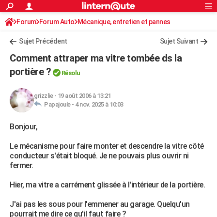
ACTUALITÉS
Forum
Forum Auto
Mécanique, entretien et pannes
Connexion
S'inscrire
Rechercher
Société
Education
Villes
Politique
Faits Divers
Monde
+
SPORT
Sujet Précédent
Sujet Suivant
Football
Cyclisme
Forum
Coupe du monde 2026
Tennis
Rugby
CULTURE
Comment attraper ma vitre tombée ds la
TNT
Cinéma
Musique
Programme TV
Streaming
Sorties cinéma
+
portière ?
FINANCE
Résolu
Impôts
Immobilier
Banque
Crédit
Retraite
Epargne
Risques naturels par ville
Assurance
AUTO
grizzlie
-
19 août 2006 à 13:21
Papajoule -
4 nov. 2025 à 10:03
Réserver un essai
Berlines
Forum auto
Essais
Citadines
SUV
+
HIGH-TECH
Bonjour,
Meilleur smartphone
Ordinateurs
Guide high-tech
Mobiles
Internet
Jeux vidéo
+
BRICOLAGE
Le mécanisme pour faire monter et descendre la vitre côté
Aménagement intérieur
Cuisine
Jardinage
+
Forum
Extérieur
Salle de bains
Rangement
WEEK-END
conducteur s'était bloqué. Je ne pouvais plus ouvrir ni
fermer.
Escapades
Expositions
Week-end nature
Guides de France
Patrimoine
Musées
+
LIFESTYLE
Hier, ma vitre a carrément glissée à l'intérieur de la portière.
Bien-être
Mode
+
Art de vivre
Loisirs
Modes de vie
SANTE
J'ai pas les sous pour l'emmener au garage. Quelqu'un
Guide de la santé
Médicaments
+
Alimentation
Maladies
Sommeil
VOYAGE
pourrait me dire ce qu'il faut faire ?