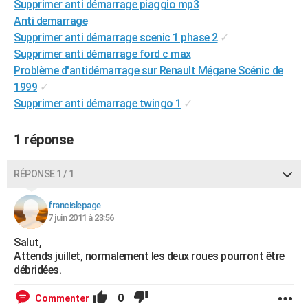
Supprimer anti démarrage piaggio mp3
City break
Voyage de noces
Climat
Destinations
Voyage nature
Forum
+
PHOTO
Anti demarrage
Supprimer anti démarrage scenic 1 phase 2
✓
GUIDES D'ACHAT
Supprimer anti démarrage ford c max
Problème d'antidémarrage sur Renault Mégane Scénic de
BONS PLANS
1999
✓
CARTE DE VOEUX
Supprimer anti démarrage twingo 1
✓
Carte Bonne année
Carte Pâques
Carte de Noël
Carte Saint-Valentin
Carte d'anniversaire
DICTIONNAIRE
1 réponse
Biographies
Expressions
Dictionnaire
Citations
Proverbes
PROGRAMME TV
RÉPONSE 1 / 1
COPAINS D'AVANT
francislepage
Se connecter
Collèges
Universités
Service militaire
S'inscrire
Lycées
Primaires
Entreprises
Avis de recherche
AVIS DE DÉCÈS
7 juin 2011 à 23:56
FORUM
Salut,
Attends juillet, normalement les deux roues pourront être
Lifestyle
Sport
Television
Cinema
Bricolage
Culture
Auto
Voyage
débridées.
0
Commenter