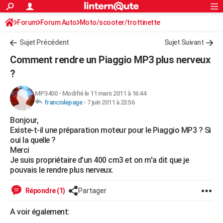
ACTUALITÉS
Forum
Forum Auto
Moto/scooter/trottinette
Connexion
S'inscrire
Rechercher
Société
Education
Villes
Politique
Faits Divers
Monde
+
SPORT
Sujet Précédent
Sujet Suivant
Football
Cyclisme
Forum
Coupe du monde 2026
Tennis
Rugby
CULTURE
Comment rendre un Piaggio MP3 plus nerveux
TNT
Cinéma
Musique
Programme TV
Streaming
Sorties cinéma
+
?
FINANCE
Impôts
Immobilier
Banque
Crédit
Retraite
Epargne
Risques naturels par ville
Assurance
AUTO
MP3400
-
Modifié le 11 mars 2011 à 16:44
francislepage
-
7 juin 2011 à 23:56
Réserver un essai
Berlines
Forum auto
Essais
Citadines
SUV
+
HIGH-TECH
Bonjour,
Existe-t-il une préparation moteur pour le Piaggio MP3 ? Si
Meilleur smartphone
Ordinateurs
Guide high-tech
Mobiles
Internet
Jeux vidéo
+
BRICOLAGE
oui la quelle ?
Merci
Aménagement intérieur
Cuisine
Jardinage
+
Forum
Extérieur
Salle de bains
Rangement
WEEK-END
Je suis propriétaire d'un 400 cm3 et on m'a dit que je
pouvais le rendre plus nerveux.
Escapades
Expositions
Week-end nature
Guides de France
Patrimoine
Musées
+
LIFESTYLE
Répondre (1)
Partager
Bien-être
Mode
+
Art de vivre
Loisirs
Modes de vie
SANTE
A voir également:
Guide de la santé
Médicaments
+
Alimentation
Maladies
Sommeil
VOYAGE