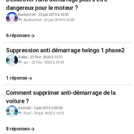
dangereux pour le moteur ?
Bunker544
-
22 juin 2019 à 12:05
Bunker544
-
22 juin 2019 à 15:09
6 réponses
Suppression anti démarrage twingo 1 phase2
Anika
-
23 févr. 2020 à 13:31
jac
-
23 févr. 2020 à 13:49
1 réponse
Comment supprimer anti-démarrage de la
voiture ?
dodo42
-
2 juin 2013 à 09:38
Fred
-
30 juil. 2022 à 14:15
8 réponses