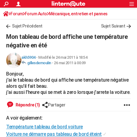
ACTUALITÉS
Forum
Forum Auto
Mécanique, entretien et pannes
Connexion
S'inscrire
Rechercher
Société
Education
Villes
Politique
Faits Divers
Monde
+
SPORT
Sujet Précédent
Sujet Suivant
Football
Cyclisme
Forum
Coupe du monde 2026
Tennis
Rugby
CULTURE
Mon tableau de bord affiche une température
TNT
Cinéma
Musique
Programme TV
Streaming
Sorties cinéma
+
négative en été
FINANCE
Impôts
Immobilier
Banque
Crédit
Retraite
Epargne
Risques naturels par ville
Assurance
AUTO
akh5904
-
Modifié le 24 mai 2011 à 18:54
gillesdemoulin
-
26 mai 2011 à 00:09
Réserver un essai
Berlines
Forum auto
Essais
Citadines
SUV
+
HIGH-TECH
Bonjour,
j'ai le tableau de bord qui affiche une température négative
Meilleur smartphone
Ordinateurs
Guide high-tech
Mobiles
Internet
Jeux vidéo
+
BRICOLAGE
alors qu'il fait beau.
j'ai aussi l'heure qui se met à zero lorsque j'arrete la voiture.
Aménagement intérieur
Cuisine
Jardinage
+
Forum
Extérieur
Salle de bains
Rangement
WEEK-END
Répondre (1)
Partager
Escapades
Expositions
Week-end nature
Guides de France
Patrimoine
Musées
+
LIFESTYLE
A voir également:
Bien-être
Mode
+
Art de vivre
Loisirs
Modes de vie
SANTE
Température tableau de bord voiture
Guide de la santé
Médicaments
+
Alimentation
Maladies
Sommeil
VOYAGE
Voiture ne démarre pas tableau de bord éteint
✓