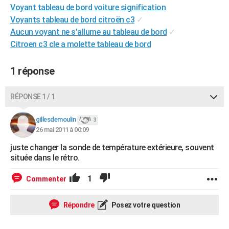
Voyant tableau de bord voiture signification
City break
Voyage de noces
Climat
Destinations
Voyage nature
Forum
+
PHOTO
Voyants tableau de bord citroën c3
✓
Aucun voyant ne s'allume au tableau de bord
✓
GUIDES D'ACHAT
Citroen c3 cle a molette tableau de bord
BONS PLANS
1 réponse
CARTE DE VOEUX
Carte Bonne année
Carte Pâques
Carte de Noël
Carte Saint-Valentin
Carte d'anniversaire
DICTIONNAIRE
RÉPONSE 1 / 1
Biographies
Expressions
Dictionnaire
Citations
Proverbes
PROGRAMME TV
gillesdemoulin
3
26 mai 2011 à 00:09
COPAINS D'AVANT
juste changer la sonde de température extérieure, souvent
Se connecter
Collèges
Universités
Service militaire
S'inscrire
Lycées
Primaires
Entreprises
Avis de recherche
située dans le rétro.
AVIS DE DÉCÈS
FORUM
1
Commenter
Lifestyle
Sport
Television
Cinema
Bricolage
Culture
Auto
Voyage
Répondre
Posez votre question