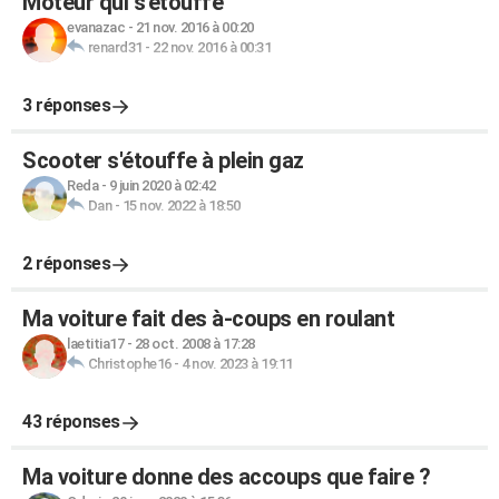
Moteur qui s'étouffe
evanazac
-
21 nov. 2016 à 00:20
renard31
-
22 nov. 2016 à 00:31
3 réponses
Scooter s'étouffe à plein gaz
Reda
-
9 juin 2020 à 02:42
Dan
-
15 nov. 2022 à 18:50
2 réponses
Ma voiture fait des à-coups en roulant
laetitia17
-
28 oct. 2008 à 17:28
Christophe16
-
4 nov. 2023 à 19:11
43 réponses
Ma voiture donne des accoups que faire ?