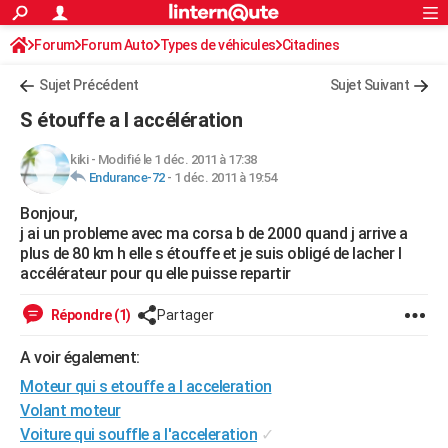
ACTUALITÉS
Forum
Forum Auto
Types de véhicules
Connexion
S'inscrire
Citadines
Rechercher
Société
Education
Villes
Politique
Faits Divers
Monde
+
SPORT
Sujet Précédent
Sujet Suivant
Football
Cyclisme
Forum
Coupe du monde 2026
Tennis
Rugby
CULTURE
S étouffe a l accélération
TNT
Cinéma
Musique
Programme TV
Streaming
Sorties cinéma
+
FINANCE
kiki
-
Modifié le 1 déc. 2011 à 17:38
Endurance-72
-
1 déc. 2011 à 19:54
Impôts
Immobilier
Banque
Crédit
Retraite
Epargne
Risques naturels par ville
Assurance
AUTO
Bonjour,
Réserver un essai
Berlines
Forum auto
Essais
Citadines
SUV
+
HIGH-TECH
j ai un probleme avec ma corsa b de 2000 quand j arrive a
plus de 80 km h elle s étouffe et je suis obligé de lacher l
Meilleur smartphone
Ordinateurs
Guide high-tech
Mobiles
Internet
Jeux vidéo
+
BRICOLAGE
accélérateur pour qu elle puisse repartir
Aménagement intérieur
Cuisine
Jardinage
+
Forum
Extérieur
Salle de bains
Rangement
WEEK-END
Répondre (1)
Partager
Escapades
Expositions
Week-end nature
Guides de France
Patrimoine
Musées
+
LIFESTYLE
A voir également:
Moteur qui s etouffe a l acceleration
Bien-être
Mode
+
Art de vivre
Loisirs
Modes de vie
SANTE
Volant moteur
Guide de la santé
Médicaments
+
Alimentation
Maladies
Sommeil
VOYAGE
Voiture qui souffle a l'acceleration
✓