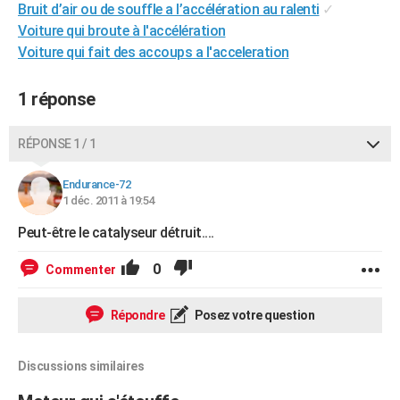
Bruit d’air ou de souffle a l’accélération au ralenti
✓
City break
Voyage de noces
Climat
Destinations
Voyage nature
Forum
+
PHOTO
Voiture qui broute à l'accélération
Voiture qui fait des accoups a l'acceleration
GUIDES D'ACHAT
BONS PLANS
1 réponse
CARTE DE VOEUX
RÉPONSE 1 / 1
Carte Bonne année
Carte Pâques
Carte de Noël
Carte Saint-Valentin
Carte d'anniversaire
DICTIONNAIRE
Endurance-72
Biographies
Expressions
Dictionnaire
Citations
Proverbes
1 déc. 2011 à 19:54
PROGRAMME TV
Peut-être le catalyseur détruit....
COPAINS D'AVANT
0
Commenter
Se connecter
Collèges
Universités
Service militaire
S'inscrire
Lycées
Primaires
Entreprises
Avis de recherche
AVIS DE DÉCÈS
FORUM
Répondre
Posez votre question
Lifestyle
Sport
Television
Cinema
Bricolage
Culture
Auto
Voyage
Discussions similaires