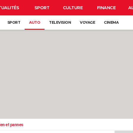
TUALITÉS
SPORT
CULTURE
FINANCE
A
SPORT
AUTO
TELEVISION
VOYAGE
CINEMA
ien et pannes