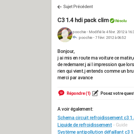
Sujet Précédent
C3 1.4 hdi pack clim
Résolu
poochie
-
Modifié le 4 févr. 2012 à 16:
poochie -
7 févr. 2012 à 06:52
Bonjour,
j ai mis en route ma voiture ce matin
de redemarer.j ai l impression que lor
rien qui vient.j entends comme un bru
merci par avance
Répondre (1)
Posez votre ques
A voir également:
Schema circuit refroidissement c3 1.
Liquide de refroidissement
- Guide
Système antipollution défaillant c3 1.