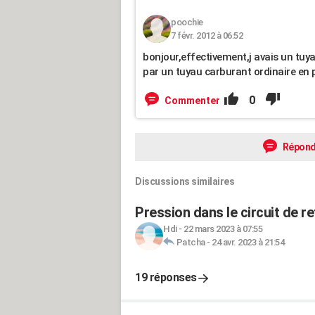
poochie
7 févr. 2012 à 06:52
bonjour,effectivement,j avais un tuyau 
par un tuyau carburant ordinaire en p
0
Commenter
Répond
Discussions similaires
Pression dans le circuit de r
Hdi
-
22 mars 2023 à 07:55
Patcha
-
24 avr. 2023 à 21:54
19 réponses