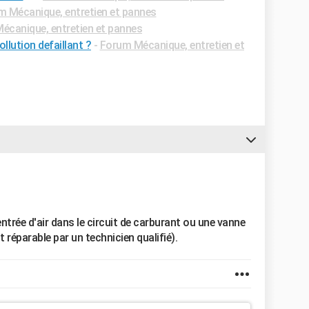
m Mécanique, entretien et pannes
écanique, entretien et pannes
llution defaillant ?
-
Forum Mécanique, entretien et
trée d'air dans le circuit de carburant ou une vanne
 réparable par un technicien qualifié).