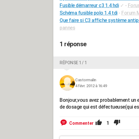
Fusible démarreur c3 1.4 hdi
✓
-
Foru
Schéma fusible polo 1.4 tdi
-
Forum M
Que faire si C3 affiche système antipo
pannes
1 réponse
RÉPONSE 1 / 1
Castormalin
4 févr. 2012 à 16:49
Bonjour,vous avez probablement un en
de dosage qui est défectueuse(qui est
1
Commenter