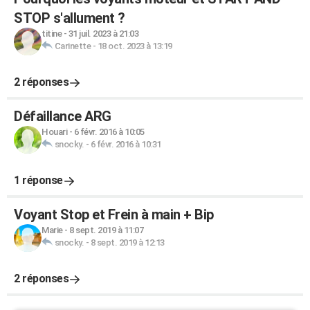
STOP s'allument ?
titine
-
31 juil. 2023 à 21:03
Carinette
-
18 oct. 2023 à 13:19
2 réponses
Défaillance ARG
Houari
-
6 févr. 2016 à 10:05
snocky.
-
6 févr. 2016 à 10:31
1 réponse
Voyant Stop et Frein à main + Bip
Marie
-
8 sept. 2019 à 11:07
snocky.
-
8 sept. 2019 à 12:13
2 réponses