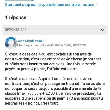
Start and stop non disponible faire contrôler moteur
✓
City break
Voyage de noces
Climat
Destinations
Voyage nature
Forum
+
PHOTO
GUIDES D'ACHAT
1 réponse
BONS PLANS
RÉPONSE 1 / 1
CARTE DE VOEUX
Jean-Claude POREE
Carte Bonne année
Carte Pâques
Carte de Noël
Carte Saint-Valentin
Carte d'anniversaire
Modifié par Jean-Claude POREE le 10/05/2012 07:32
DICTIONNAIRE
Si c'est la case cas 4 qui est cochée sur ton avis de
Biographies
Expressions
Dictionnaire
Citations
Proverbes
PROGRAMME TV
contravention, c'est une amende de 4e classe (montants
et délais sont inscrits sur cet avis). Une fois l'amende
COPAINS D'AVANT
payée, tu perds 4 points, l'affaire est close.
Se connecter
Collèges
Universités
Service militaire
S'inscrire
Lycées
Primaires
Entreprises
Avis de recherche
AVIS DE DÉCÈS
Si c'est la case cas A qui est cochée sur ton avis de
contravention, c'est un passage au tribunal. Tu seras alors
FORUM
convoqué, tu seras toujours passible d'une amende de 4e
classe (maxi 750,00 € + 22,00 € de frais de procédure), tu
Lifestyle
Sport
Television
Cinema
Bricolage
Culture
Auto
Voyage
écoperas d'une suspension du permis (3 ans maxi) puis tu
perdras tes 4 points, c'est tout.