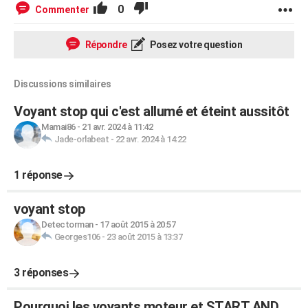
0
Commenter
Répondre
Posez votre question
Discussions similaires
Voyant stop qui c'est allumé et éteint aussitôt
Mamai86
-
21 avr. 2024 à 11:42
Jade-orlabeat
-
22 avr. 2024 à 14:22
1 réponse
voyant stop
Detectorman
-
17 août 2015 à 20:57
Georges106
-
23 août 2015 à 13:37
3 réponses
Pourquoi les voyants moteur et START AND