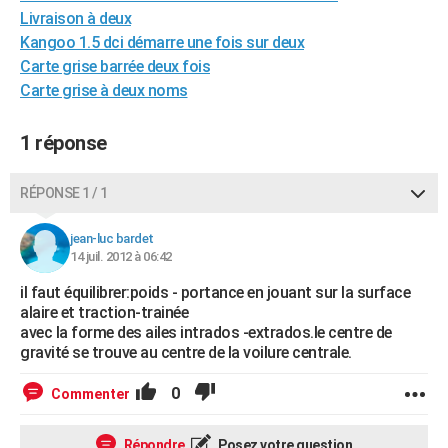
Livraison à deux
City break
Voyage de noces
Climat
Destinations
Voyage nature
Forum
+
PHOTO
Kangoo 1.5 dci démarre une fois sur deux
GUIDES D'ACHAT
Carte grise barrée deux fois
Carte grise à deux noms
BONS PLANS
1 réponse
CARTE DE VOEUX
Carte Bonne année
Carte Pâques
Carte de Noël
Carte Saint-Valentin
Carte d'anniversaire
DICTIONNAIRE
RÉPONSE 1 / 1
Biographies
Expressions
Dictionnaire
Citations
Proverbes
PROGRAMME TV
jean-luc bardet
14 juil. 2012 à 06:42
COPAINS D'AVANT
il faut équilibrer:poids - portance en jouant sur la surface
Se connecter
Collèges
Universités
Service militaire
S'inscrire
Lycées
Primaires
Entreprises
Avis de recherche
AVIS DE DÉCÈS
alaire et traction-trainée
avec la forme des ailes intrados -extrados.le centre de
FORUM
gravité se trouve au centre de la voilure centrale.
Lifestyle
Sport
Television
Cinema
Bricolage
Culture
Auto
Voyage
0
Commenter
Répondre
Posez votre question