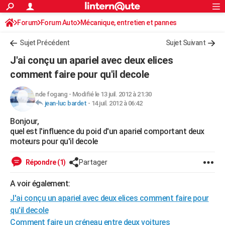
ACTUALITÉS
Forum
Forum Auto
Mécanique, entretien et pannes
Connexion
S'inscrire
Rechercher
Société
Education
Villes
Politique
Faits Divers
Monde
+
SPORT
Sujet Précédent
Sujet Suivant
Football
Cyclisme
Forum
Coupe du monde 2026
Tennis
Rugby
CULTURE
J'ai conçu un apariel avec deux elices
TNT
Cinéma
Musique
Programme TV
Streaming
Sorties cinéma
+
comment faire pour qu'il decole
FINANCE
Impôts
Immobilier
Banque
Crédit
Retraite
Epargne
Risques naturels par ville
Assurance
AUTO
nde fogang
-
Modifié le 13 juil. 2012 à 21:30
jean-luc bardet
-
14 juil. 2012 à 06:42
Réserver un essai
Berlines
Forum auto
Essais
Citadines
SUV
+
HIGH-TECH
Bonjour,
quel est l'influence du poid d'un apariel comportant deux
Meilleur smartphone
Ordinateurs
Guide high-tech
Mobiles
Internet
Jeux vidéo
+
BRICOLAGE
moteurs pour qu'il decole
Aménagement intérieur
Cuisine
Jardinage
+
Forum
Extérieur
Salle de bains
Rangement
WEEK-END
Répondre (1)
Partager
Escapades
Expositions
Week-end nature
Guides de France
Patrimoine
Musées
+
LIFESTYLE
A voir également:
Bien-être
Mode
+
Art de vivre
Loisirs
Modes de vie
SANTE
J'ai conçu un apariel avec deux elices comment faire pour
qu'il decole
Guide de la santé
Médicaments
+
Alimentation
Maladies
Sommeil
VOYAGE
Comment faire un créneau entre deux voitures