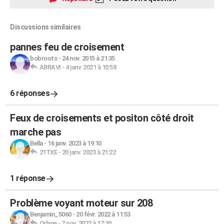
Discussions similaires
pannes feu de croisement
bobroots
-
24 nov. 2015 à 21:35
ABRAVI
-
4 janv. 2021 à 10:58
6 réponses
Feux de croisements et positon côté droit
marche pas
Bella
-
16 janv. 2023 à 19:10
21TXE
-
20 janv. 2023 à 21:22
1 réponse
Problème voyant moteur sur 208
Benjamin_5060
-
20 févr. 2022 à 11:53
Orlane
-
7 nov. 2022 à 17:10