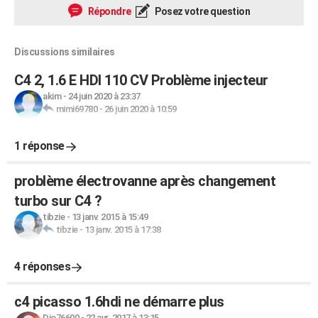
Répondre
Posez votre question
Discussions similaires
C4 2, 1.6 E HDI 110 CV Problème injecteur
akim
-
24 juin 2020 à 23:37
mimi69780
-
26 juin 2020 à 10:59
1 réponse
problème électrovanne après changement
turbo sur C4 ?
tibzie
-
13 janv. 2015 à 15:49
tibzie
-
13 janv. 2015 à 17:38
4 réponses
c4 picasso 1.6hdi ne démarre plus
Djo76600
-
22 avr. 2017 à 13:15