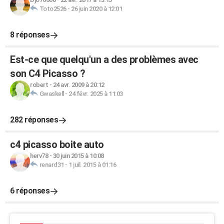
Toto2526
-
26 juin 2020 à 12:01
8 réponses
Est-ce que quelqu'un a des problèmes avec
son C4 Picasso ?
robert
-
24 avr. 2009 à 20:12
Gwaskell
-
24 févr. 2025 à 11:03
282 réponses
c4 picasso boite auto
herv78
-
30 juin 2015 à 10:08
renard31
-
1 juil. 2015 à 01:16
6 réponses