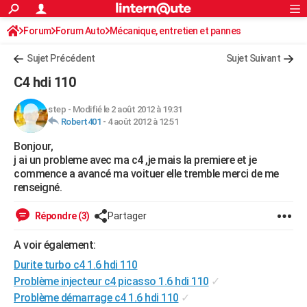
ACTUALITÉS
Forum
Forum Auto
Mécanique, entretien et pannes
Connexion
S'inscrire
Rechercher
Société
Education
Villes
Politique
Faits Divers
Monde
+
SPORT
Sujet Précédent
Sujet Suivant
Football
Cyclisme
Forum
Coupe du monde 2026
Tennis
Rugby
CULTURE
C4 hdi 110
TNT
Cinéma
Musique
Programme TV
Streaming
Sorties cinéma
+
FINANCE
step
-
Modifié le 2 août 2012 à 19:31
Robert401
-
4 août 2012 à 12:51
Impôts
Immobilier
Banque
Crédit
Retraite
Epargne
Risques naturels par ville
Assurance
AUTO
Bonjour,
Réserver un essai
Berlines
Forum auto
Essais
Citadines
SUV
+
HIGH-TECH
j ai un probleme avec ma c4 ,je mais la premiere et je
commence a avancé ma voituer elle tremble merci de me
Meilleur smartphone
Ordinateurs
Guide high-tech
Mobiles
Internet
Jeux vidéo
+
BRICOLAGE
renseigné.
Aménagement intérieur
Cuisine
Jardinage
+
Forum
Extérieur
Salle de bains
Rangement
WEEK-END
Répondre (3)
Partager
Escapades
Expositions
Week-end nature
Guides de France
Patrimoine
Musées
+
LIFESTYLE
A voir également:
Durite turbo c4 1.6 hdi 110
Bien-être
Mode
+
Art de vivre
Loisirs
Modes de vie
SANTE
Problème injecteur c4 picasso 1.6 hdi 110
✓
Guide de la santé
Médicaments
+
Alimentation
Maladies
Sommeil
VOYAGE
Problème démarrage c4 1.6 hdi 110
✓