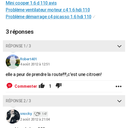
Mini cooper 1.6 d 110 avis
City break
Voyage de noces
Climat
Destinations
Voyage nature
Forum
+
PHOTO
Problème ventilateur moteur c4 1.6 hdi 110
Problème démarrage c4 picasso 1.6 hdi 110
✓
GUIDES D'ACHAT
BONS PLANS
3 réponses
CARTE DE VOEUX
RÉPONSE 1 / 3
Carte Bonne année
Carte Pâques
Carte de Noël
Carte Saint-Valentin
Carte d'anniversaire
DICTIONNAIRE
Robert401
Biographies
Expressions
Dictionnaire
Citations
Proverbes
4 août 2012 à 12:51
PROGRAMME TV
elle a peur de prendre la route!!!!,c'est une citroen!
COPAINS D'AVANT
1
Commenter
Se connecter
Collèges
Universités
Service militaire
S'inscrire
Lycées
Primaires
Entreprises
Avis de recherche
AVIS DE DÉCÈS
FORUM
RÉPONSE 2 / 3
Lifestyle
Sport
Television
Cinema
Bricolage
Culture
Auto
Voyage
snocky.
147
2 août 2012 à 21:04