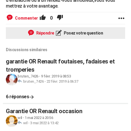
d'embauche ou à un rendez-vous amoureux,vous vous
mettrez à votre avantage.
0
Commenter
Répondre
Posez votre question
Discussions similaires
garantie OR Renault foutaises, fadaises et
tromperies
bruten_7426
-
9 févr. 2019 à 08:53
bruten_7426
-
22 févr. 2019 à 06:37
6 réponses
Garantie OR Renault occasion
wil
-
1 mai 2022 à 20:56
wil
-
3 mai 2022 à 13:42