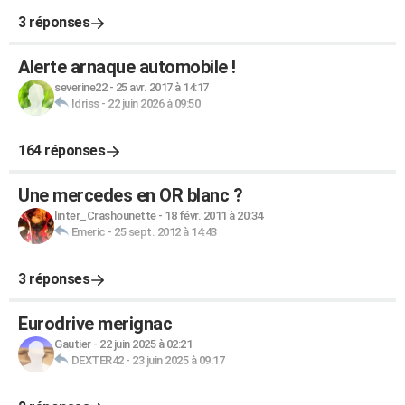
3 réponses
Alerte arnaque automobile !
severine22
-
25 avr. 2017 à 14:17
Idriss
-
22 juin 2026 à 09:50
164 réponses
Une mercedes en OR blanc ?
linter_Crashounette
-
18 févr. 2011 à 20:34
Emeric
-
25 sept. 2012 à 14:43
3 réponses
Eurodrive merignac
Gautier
-
22 juin 2025 à 02:21
DEXTER42
-
23 juin 2025 à 09:17