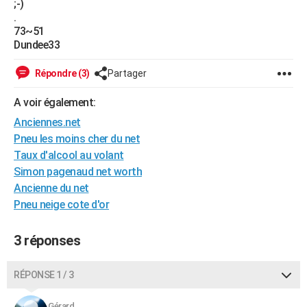
;-)
City break
Voyage de noces
Climat
Destinations
Voyage nature
Forum
+
.
PHOTO
73~51
Dundee33
GUIDES D'ACHAT
BONS PLANS
Répondre (3)
Partager
CARTE DE VOEUX
A voir également:
Anciennes.net
Carte Bonne année
Carte Pâques
Carte de Noël
Carte Saint-Valentin
Carte d'anniversaire
DICTIONNAIRE
Pneu les moins cher du net
Biographies
Expressions
Dictionnaire
Citations
Proverbes
Taux d'alcool au volant
PROGRAMME TV
Simon pagenaud net worth
COPAINS D'AVANT
Ancienne du net
Pneu neige cote d'or
Se connecter
Collèges
Universités
Service militaire
S'inscrire
Lycées
Primaires
Entreprises
Avis de recherche
AVIS DE DÉCÈS
3 réponses
FORUM
Lifestyle
Sport
Television
Cinema
Bricolage
Culture
Auto
Voyage
RÉPONSE 1 / 3
Gérard