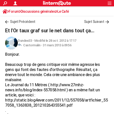
ACTUALITÉS
Forum
Discussions générales
Connexion
S'inscrire
Le Café
Rechercher
Société
Education
Villes
Politique
Faits Divers
Monde
+
SPORT
Sujet Précédent
Sujet Suivant
Football
Cyclisme
Forum
Coupe du monde 2026
Tennis
Rugby
CULTURE
Et l'Or taux graf sur le net dans tout ça...
TNT
Cinéma
Musique
Programme TV
Streaming
Sorties cinéma
+
FINANCE
Dundee33
-
Modifié le 28 oct. 2012 à 17:17
Castormalin -
31 mars 2013 à 09:56
Impôts
Immobilier
Banque
Crédit
Retraite
Epargne
Risques naturels par ville
Assurance
AUTO
Bonjour.
Réserver un essai
Berlines
Forum auto
Essais
Citadines
SUV
+
HIGH-TECH
Beaucoup trop de gens critique voir même agresse les
Meilleur smartphone
Ordinateurs
Guide high-tech
Mobiles
Internet
Jeux vidéo
+
BRICOLAGE
gens qui font des fautes d'orthographe. Résultat, ça
énerve tout le monde. Cela crée une ambiance des plus
Aménagement intérieur
Cuisine
Jardinage
+
Forum
Extérieur
Salle de bains
Rangement
WEEK-END
malsaine.
Le Journal du 11 Mètres ( http://www.27mhz-
Escapades
Expositions
Week-end nature
Guides de France
Patrimoine
Musées
+
LIFESTYLE
news.info/blog/index-557058.html ) en a même fait un
article, que voici :
Bien-être
Mode
+
Art de vivre
Loisirs
Modes de vie
SANTE
http://static.blog4ever.com/2011/12/557058/artfichier_55
7058_1363838_201210264355541.pdf
Guide de la santé
Médicaments
+
Alimentation
Maladies
Sommeil
VOYAGE
.