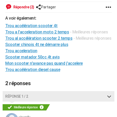
City break
Voyage de noces
Climat
Destinations
Voyage nature
Forum
+
PHOTO
Répondre (2)
Partager
GUIDES D'ACHAT
A voir également:
Trou accélération scooter 4t
BONS PLANS
Trou a l'acceleration moto 2 temps
- Meilleures réponses
CARTE DE VOEUX
Trou al accélération scooter 2 temps
- Meilleures réponses
Scooter chinois 4t ne démarre plus
Carte Bonne année
Carte Pâques
Carte de Noël
Carte Saint-Valentin
Carte d'anniversaire
DICTIONNAIRE
Trou acceleration
Scooter matador 50cc 4t avis
Biographies
Expressions
Dictionnaire
Citations
Proverbes
PROGRAMME TV
Mon scooter n'avance pas quand j'accelere
Trou accélération diesel cause
COPAINS D'AVANT
Se connecter
Collèges
Universités
Service militaire
S'inscrire
Lycées
Primaires
Entreprises
Avis de recherche
AVIS DE DÉCÈS
2 réponses
FORUM
RÉPONSE 1 / 2
Lifestyle
Sport
Television
Cinema
Bricolage
Culture
Auto
Voyage
Meilleure réponse