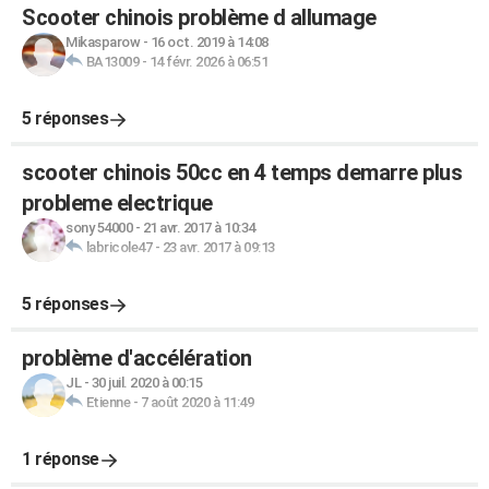
Scooter chinois problème d allumage
Mikasparow
-
16 oct. 2019 à 14:08
BA13009
-
14 févr. 2026 à 06:51
5 réponses
scooter chinois 50cc en 4 temps demarre plus
probleme electrique
sony 54000
-
21 avr. 2017 à 10:34
labricole47
-
23 avr. 2017 à 09:13
5 réponses
problème d'accélération
JL
-
30 juil. 2020 à 00:15
Etienne
-
7 août 2020 à 11:49
1 réponse