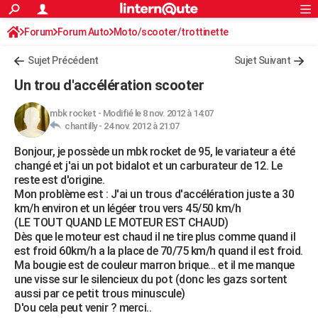
ACTUALITÉS
Forum
Forum Auto
Moto/scooter/trottinette
Connexion
S'inscrire
Rechercher
Société
Education
Villes
Politique
Faits Divers
Monde
+
SPORT
Sujet Précédent
Sujet Suivant
Football
Cyclisme
Forum
Coupe du monde 2026
Tennis
Rugby
CULTURE
Un trou d'accélération scooter
TNT
Cinéma
Musique
Programme TV
Streaming
Sorties cinéma
+
FINANCE
mbk rocket
-
Modifié le 8 nov. 2012 à 14:07
chantilly -
24 nov. 2012 à 21:07
Impôts
Immobilier
Banque
Crédit
Retraite
Epargne
Risques naturels par ville
Assurance
AUTO
Bonjour, je possède un mbk rocket de 95, le variateur a été
Réserver un essai
Berlines
Forum auto
Essais
Citadines
SUV
+
HIGH-TECH
changé et j'ai un pot bidalot et un carburateur de 12. Le
reste est d'origine.
Meilleur smartphone
Ordinateurs
Guide high-tech
Mobiles
Internet
Jeux vidéo
+
BRICOLAGE
Mon problème est : J'ai un trous d'accélération juste a 30
km/h environ et un légéer trou vers 45/50 km/h
Aménagement intérieur
Cuisine
Jardinage
+
Forum
Extérieur
Salle de bains
Rangement
WEEK-END
(LE TOUT QUAND LE MOTEUR EST CHAUD)
Dès que le moteur est chaud il ne tire plus comme quand il
Escapades
Expositions
Week-end nature
Guides de France
Patrimoine
Musées
+
LIFESTYLE
est froid 60km/h a la place de 70/75 km/h quand il est froid.
Ma bougie est de couleur marron brique... et il me manque
Bien-être
Mode
+
Art de vivre
Loisirs
Modes de vie
SANTE
une visse sur le silencieux du pot (donc les gazs sortent
aussi par ce petit trous minuscule)
Guide de la santé
Médicaments
+
Alimentation
Maladies
Sommeil
VOYAGE
D'ou cela peut venir ? merci..