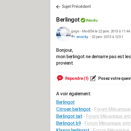
Sujet Précédent
Berlingot
Résolu
gege
-
Modifié le 22 janv. 2013 à 11:44
snocky.
-
22 janv. 2013 à 12:51
Bonjour,
mon berlingot ne demarre pas est les 
provient
Répondre (1)
Posez votre ques
A voir également:
Berlingot
Citroen berlingot
-
Forum Mécanique, 
Berlingot lait
-
Forum Mécanique, entr
Berlingot b9
-
Forum Mécanique, entr
Klaxon berlingot
-
Forum Mécanique, 