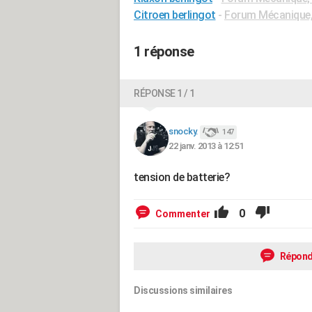
Citroen berlingot
-
Forum Mécanique, 
1 réponse
RÉPONSE 1 / 1
snocky.
147
22 janv. 2013 à 12:51
tension de batterie?
0
Commenter
Répond
Discussions similaires