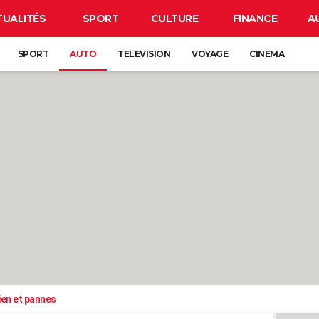
TUALITÉS
SPORT
CULTURE
FINANCE
A
SPORT
AUTO
TELEVISION
VOYAGE
CINEMA
ien et pannes