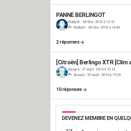
PANNE BERLINGOT
Wally33
-
28 févr. 2015 à 13:10
Wally33
-
28 févr. 2015 à 14:49
2 réponses
[Citroên] Berlingo XTR [Clim 
djoupa
-
27 sept. 2014 à 15:16
djoupa
-
30 sept. 2014 à 19:24
10 réponses
DEVENEZ MEMBRE EN QUELQ