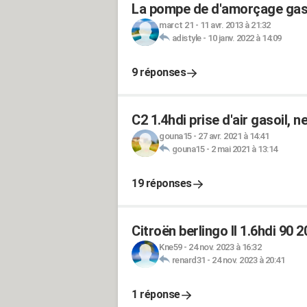
La pompe de d'amorçage gaso
marct 21
-
11 avr. 2013 à 21:32
adistyle
-
10 janv. 2022 à 14:09
9 réponses
C2 1.4hdi prise d'air gasoil, 
gouna15
-
27 avr. 2021 à 14:41
gouna15
-
2 mai 2021 à 13:14
19 réponses
Citroën berlingo II 1.6hdi 90 
Kne59
-
24 nov. 2023 à 16:32
renard31
-
24 nov. 2023 à 20:41
1 réponse