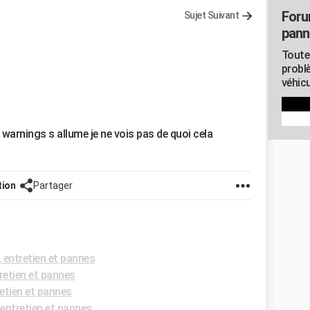
Foru
Sujet Suivant
pann
Toute
probl
véhicu
warnings s allume je ne vois pas de quoi cela
tion
Partager
entretien et pannes
etien et pannes
etien et pannes
entretien et pannes