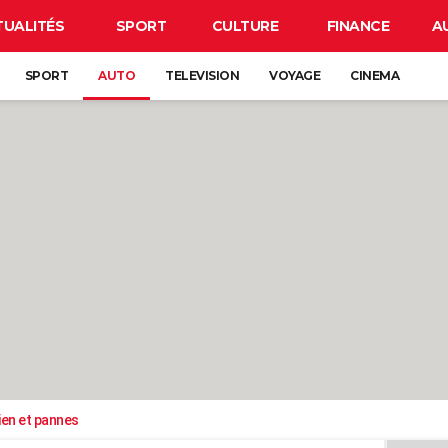
TUALITÉS
SPORT
CULTURE
FINANCE
A
SPORT
AUTO
TELEVISION
VOYAGE
CINEMA
ien et pannes