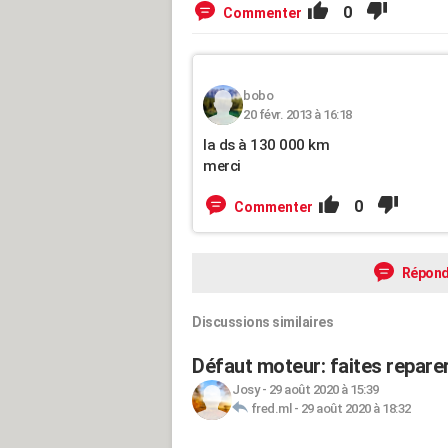
0
Commenter
bobo
20 févr. 2013 à 16:18
la ds à 130 000 km
merci
0
Commenter
Répond
Discussions similaires
Défaut moteur: faites reparer
Josy
-
29 août 2020 à 15:39
fred.ml
-
29 août 2020 à 18:32