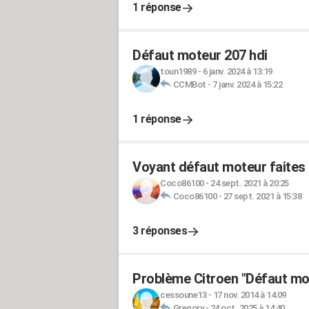
1 réponse
Défaut moteur 207 hdi
toun1989
-
6 janv. 2024 à 13:19
CCMBot
-
7 janv. 2024 à 15:22
1 réponse
Voyant défaut moteur faites 
Coco86100
-
24 sept. 2021 à 20:25
Coco86100
-
27 sept. 2021 à 15:38
3 réponses
Problème Citroen "Défaut mo
cessoune13
-
17 nov. 2014 à 14:09
Gregory
-
24 oct. 2025 à 14:40