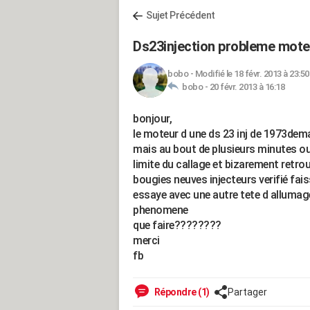
Sujet Précédent
Ds23injection probleme mote
bobo
-
Modifié le 18 févr. 2013 à 23:50
bobo -
20 févr. 2013 à 16:18
bonjour,
le moteur d une ds 23 inj de 1973dem
mais au bout de plusieurs minutes ou 
limite du callage et bizarement retr
bougies neuves injecteurs verifié fais
essaye avec une autre tete d alluma
phenomene
que faire????????
merci
fb
Répondre (1)
Partager