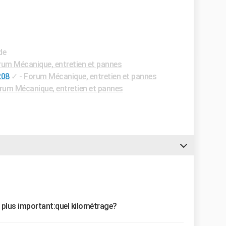
de
um Mécanique, entretien et pannes
208
✓
-
Forum Mécanique, entretien et pannes
rum Mécanique, entretien et pannes
e plus important:quel kilométrage?