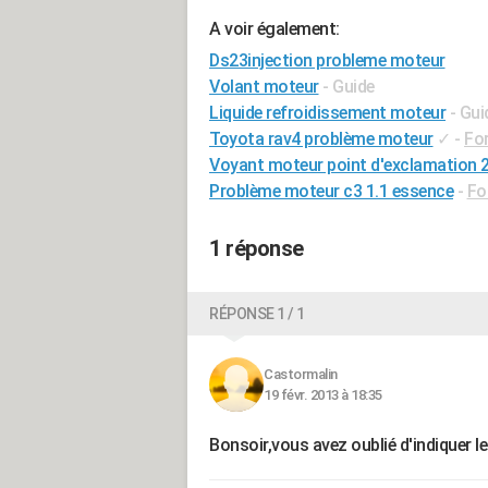
A voir également:
Ds23injection probleme moteur
Volant moteur
- Guide
Liquide refroidissement moteur
- Gui
Toyota rav4 problème moteur
✓
-
For
Voyant moteur point d'exclamation 
Problème moteur c3 1.1 essence
-
Fo
1 réponse
RÉPONSE 1 / 1
Castormalin
19 févr. 2013 à 18:35
Bonsoir,vous avez oublié d'indiquer l