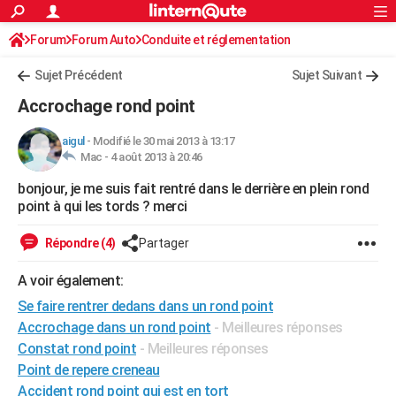
ACTUALITÉS
Forum
Forum Auto
Conduite et réglementation
Connexion
S'inscrire
Rechercher
Société
Education
Villes
Politique
Faits Divers
Monde
+
SPORT
Sujet Précédent
Sujet Suivant
Football
Cyclisme
Forum
Coupe du monde 2026
Tennis
Rugby
CULTURE
Accrochage rond point
TNT
Cinéma
Musique
Programme TV
Streaming
Sorties cinéma
+
FINANCE
aigul
-
Modifié le 30 mai 2013 à 13:17
Mac -
4 août 2013 à 20:46
Impôts
Immobilier
Banque
Crédit
Retraite
Epargne
Risques naturels par ville
Assurance
AUTO
bonjour, je me suis fait rentré dans le derrière en plein rond
Réserver un essai
Berlines
Forum auto
Essais
Citadines
SUV
+
HIGH-TECH
point à qui les tords ? merci
Meilleur smartphone
Ordinateurs
Guide high-tech
Mobiles
Internet
Jeux vidéo
+
BRICOLAGE
Répondre (4)
Partager
Aménagement intérieur
Cuisine
Jardinage
+
Forum
Extérieur
Salle de bains
Rangement
WEEK-END
A voir également:
Escapades
Expositions
Week-end nature
Guides de France
Patrimoine
Musées
+
Se faire rentrer dedans dans un rond point
LIFESTYLE
Accrochage dans un rond point
- Meilleures réponses
Bien-être
Mode
+
Art de vivre
Loisirs
Modes de vie
SANTE
Constat rond point
- Meilleures réponses
Point de repere creneau
Guide de la santé
Médicaments
+
Alimentation
Maladies
Sommeil
VOYAGE
Accident rond point qui est en tort