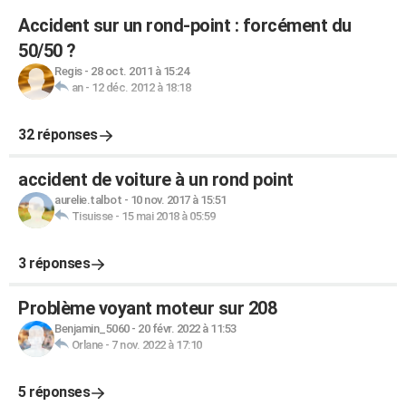
Accident sur un rond-point : forcément du
50/50 ?
Regis
-
28 oct. 2011 à 15:24
an
-
12 déc. 2012 à 18:18
32 réponses
accident de voiture à un rond point
aurelie.talbot
-
10 nov. 2017 à 15:51
Tisuisse
-
15 mai 2018 à 05:59
3 réponses
Problème voyant moteur sur 208
Benjamin_5060
-
20 févr. 2022 à 11:53
Orlane
-
7 nov. 2022 à 17:10
5 réponses