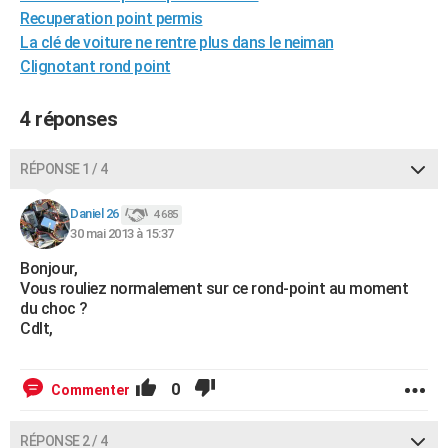
Recuperation point permis
City break
Voyage de noces
Climat
Destinations
Voyage nature
Forum
+
PHOTO
La clé de voiture ne rentre plus dans le neiman
GUIDES D'ACHAT
Clignotant rond point
BONS PLANS
4 réponses
CARTE DE VOEUX
RÉPONSE 1 / 4
Carte Bonne année
Carte Pâques
Carte de Noël
Carte Saint-Valentin
Carte d'anniversaire
DICTIONNAIRE
Daniel 26
4 685
Biographies
Expressions
Dictionnaire
Citations
Proverbes
PROGRAMME TV
30 mai 2013 à 15:37
COPAINS D'AVANT
Bonjour,
Vous rouliez normalement sur ce rond-point au moment
Se connecter
Collèges
Universités
Service militaire
S'inscrire
Lycées
Primaires
Entreprises
Avis de recherche
du choc ?
AVIS DE DÉCÈS
Cdlt,
FORUM
Lifestyle
Sport
Television
Cinema
Bricolage
Culture
Auto
Voyage
0
Commenter
RÉPONSE 2 / 4