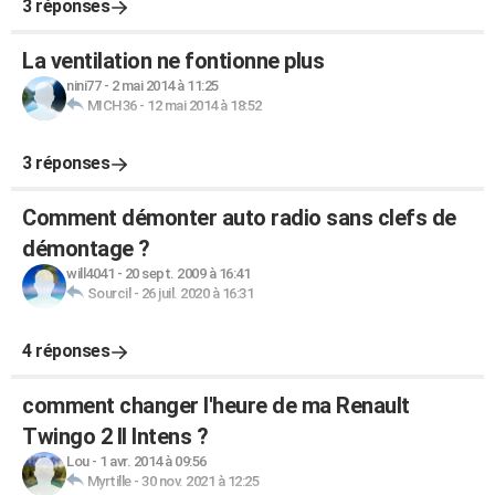
3 réponses
La ventilation ne fontionne plus
nini77
-
2 mai 2014 à 11:25
MICH36
-
12 mai 2014 à 18:52
3 réponses
Comment démonter auto radio sans clefs de
démontage ?
will4041
-
20 sept. 2009 à 16:41
Sourcil
-
26 juil. 2020 à 16:31
4 réponses
comment changer l'heure de ma Renault
Twingo 2 II Intens ?
Lou
-
1 avr. 2014 à 09:56
Myrtille
-
30 nov. 2021 à 12:25