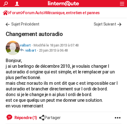
ACTUALITÉS
Forum
Forum Auto
Mécanique, entretien et pannes
Connexion
S'inscrire
Rechercher
Société
Education
Villes
Politique
Faits Divers
Monde
+
SPORT
Autoradio / Système embarqué, CB
Sujet Précédent
Sujet Suivant
Football
Cyclisme
Forum
Coupe du monde 2026
Tennis
Rugby
CULTURE
Changement autoradio
TNT
Cinéma
Musique
Programme TV
Streaming
Sorties cinéma
+
FINANCE
valbart
-
Modifié le 18 juin 2013 à 07:48
valbart
-
23 juin 2013 à 06:48
Impôts
Immobilier
Banque
Crédit
Retraite
Epargne
Risques naturels par ville
Assurance
AUTO
Bonjour,
Réserver un essai
Berlines
Forum auto
Essais
Citadines
SUV
+
HIGH-TECH
j ai un berlingo de décembre 2010, je voulais changer l
autoradio d origine qui est simple, et le remplacer par un
Meilleur smartphone
Ordinateurs
Guide high-tech
Mobiles
Internet
Jeux vidéo
+
BRICOLAGE
plus perfectionné.
mais chez norauto ils m ont dit que c est impossible car l
Aménagement intérieur
Cuisine
Jardinage
+
Forum
Extérieur
Salle de bains
Rangement
WEEK-END
autoradio et brancher directement sur l ordi de bord.
donc si je le change je n ai plus l ordi de bord.
Escapades
Expositions
Week-end nature
Guides de France
Patrimoine
Musées
+
LIFESTYLE
est ce que quelqu un peut me donner une solution.
en vous remerciant
Bien-être
Mode
+
Art de vivre
Loisirs
Modes de vie
SANTE
Répondre (1)
Partager
Guide de la santé
Médicaments
+
Alimentation
Maladies
Sommeil
VOYAGE