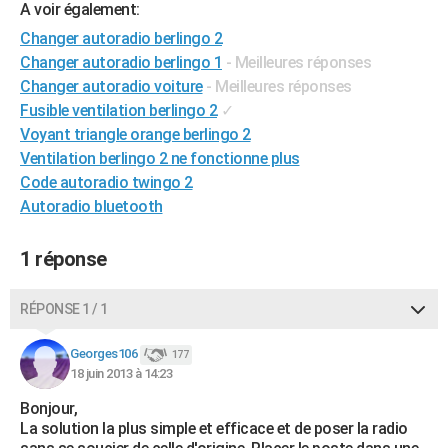
A voir également:
City break
Voyage de noces
Climat
Destinations
Voyage nature
Forum
+
PHOTO
Changer autoradio berlingo 2
Changer autoradio berlingo 1
- Meilleures réponses
GUIDES D'ACHAT
Changer autoradio voiture
- Meilleures réponses
BONS PLANS
Fusible ventilation berlingo 2
✓
Voyant triangle orange berlingo 2
CARTE DE VOEUX
Ventilation berlingo 2 ne fonctionne plus
Carte Bonne année
Carte Pâques
Carte de Noël
Carte Saint-Valentin
Carte d'anniversaire
Code autoradio twingo 2
DICTIONNAIRE
Autoradio bluetooth
Biographies
Expressions
Dictionnaire
Citations
Proverbes
PROGRAMME TV
1 réponse
COPAINS D'AVANT
Se connecter
Collèges
Universités
Service militaire
S'inscrire
Lycées
Primaires
Entreprises
Avis de recherche
AVIS DE DÉCÈS
RÉPONSE 1 / 1
FORUM
Georges106
177
18 juin 2013 à 14:23
Lifestyle
Sport
Television
Cinema
Bricolage
Culture
Auto
Voyage
Bonjour,
La solution la plus simple et efficace et de poser la radio