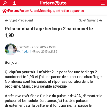
ACTUALITÉS
Forum
Forum Auto
Mécanique, entretien et pannes
Connexion
S'inscrire
Rechercher
Société
Education
Villes
Politique
Faits Divers
Monde
+
SPORT
Sujet Précédent
Sujet Suivant
Football
Cyclisme
Forum
Coupe du monde 2026
Tennis
Rugby
CULTURE
Pulseur chauffage berlingo 2 camionnette
TNT
Cinéma
Musique
Programme TV
Streaming
Sorties cinéma
+
1,9D
FINANCE
Impôts
Immobilier
Banque
Crédit
Retraite
Epargne
Risques naturels par ville
Assurance
AUTO
philo7700
-
2 nov. 2015 à 15:20
fred.ml
-
5 nov. 2015 à 21:36
Réserver un essai
Berlines
Forum auto
Essais
Citadines
SUV
+
HIGH-TECH
Bonjour,
Meilleur smartphone
Ordinateurs
Guide high-tech
Mobiles
Internet
Jeux vidéo
+
BRICOLAGE
Quelqu'un pourrait-il m'aider ? Je possède une berlingo 2
Aménagement intérieur
Cuisine
Jardinage
+
Forum
Extérieur
Salle de bains
Rangement
WEEK-END
camionnette 1,9D et j'ai une panne de pulseur de chauffage.
Nombreux sont les sujets et réponses qui abordent le
Escapades
Expositions
Week-end nature
Guides de France
Patrimoine
Musées
+
LIFESTYLE
problème. Mais, celui semble atypique.
Bien-être
Mode
+
Art de vivre
Loisirs
Modes de vie
SANTE
Après avoir vérifier le fusible du pulseur de 40A, démonter le
pulseur et le module résistance, j'ai testé le pulseur
Guide de la santé
Médicaments
+
Alimentation
Maladies
Sommeil
VOYAGE
directement sur la batterie, il fonctionne. j'ai passé le