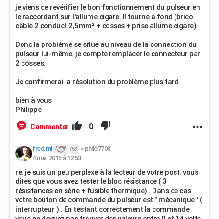
je viens de revérifier le bon fonctionnement du pulseur en
le raccordant sur l'allume cigare. Il tourne à fond (brico
câble 2 conduct 2,5mm² + cosses + prise allume cigare)
Donc la problème se situe au niveau de la connection du
pulseur lui-même. je compte remplacer le connecteur par
2 cosses.
Je confirmerai la résolution du problème plus tard.
bien à vous
Philippe
0
Commenter
fred.ml
>
philo7700
759
4 nov. 2015 à 12:53
re, je suis un peu perplexe à la lecteur de votre post. vous
dites que vous avez tester le bloc résistance ( 3
résistances en série + fusible thermique) . Dans ce cas
votre bouton de commande du pulseur est " mécanique " (
interrupteur ) . En testant correctement la commande
vous ne devriez pas trouver des valeurs entre 9 et 14 volts