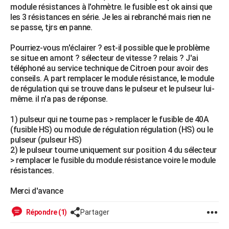
module résistances à l'ohmètre. le fusible est ok ainsi que
City break
Voyage de noces
Climat
Destinations
Voyage nature
Forum
+
PHOTO
les 3 résistances en série. Je les ai rebranché mais rien ne
se passe, tjrs en panne.
GUIDES D'ACHAT
Pourriez-vous m'éclairer ? est-il possible que le problème
BONS PLANS
se situe en amont ? sélecteur de vitesse ? relais ? J'ai
téléphoné au service technique de Citroen pour avoir des
CARTE DE VOEUX
conseils. A part remplacer le module résistance, le module
de régulation qui se trouve dans le pulseur et le pulseur lui-
Carte Bonne année
Carte Pâques
Carte de Noël
Carte Saint-Valentin
Carte d'anniversaire
DICTIONNAIRE
même. il n'a pas de réponse.
Biographies
Expressions
Dictionnaire
Citations
Proverbes
PROGRAMME TV
1) pulseur qui ne tourne pas > remplacer le fusible de 40A
(fusible HS) ou module de régulation régulation (HS) ou le
COPAINS D'AVANT
pulseur (pulseur HS)
2) le pulseur tourne uniquement sur position 4 du sélecteur
Se connecter
Collèges
Universités
Service militaire
S'inscrire
Lycées
Primaires
Entreprises
Avis de recherche
AVIS DE DÉCÈS
> remplacer le fusible du module résistance voire le module
résistances.
FORUM
Merci d'avance
Lifestyle
Sport
Television
Cinema
Bricolage
Culture
Auto
Voyage
Répondre (1)
Partager