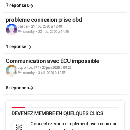
7 réponses
probleme connexion prise obd
pascal
-
21 nov. 2020 à 18:40
snocky.
-
22 nov. 2020 à 14:46
1 réponse
Communication avec ÉCU impossible
Leportois974
-
25 juin 2020 à 09:22
snocky.
-
3 juil. 2020 à 12:55
8 réponses
DEVENEZ MEMBRE EN QUELQUES CLICS
Connectez-vous simplement avec ceux qui