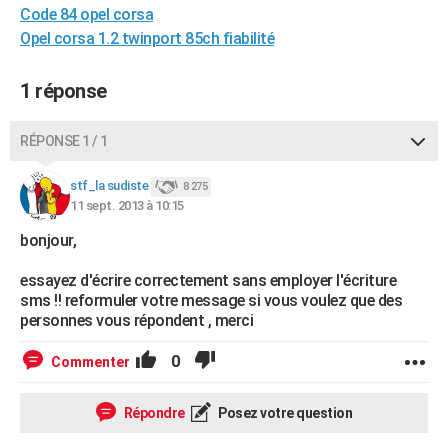
Code 84 opel corsa
City break
Voyage de noces
Climat
Destinations
Voyage nature
Forum
+
PHOTO
Opel corsa 1.2 twinport 85ch fiabilité
GUIDES D'ACHAT
1 réponse
BONS PLANS
RÉPONSE 1 / 1
CARTE DE VOEUX
Carte Bonne année
Carte Pâques
Carte de Noël
Carte Saint-Valentin
Carte d'anniversaire
DICTIONNAIRE
stf_la sudiste
8 275
11 sept. 2013 à 10:15
Biographies
Expressions
Dictionnaire
Citations
Proverbes
PROGRAMME TV
bonjour,
COPAINS D'AVANT
essayez d'écrire correctement sans employer l'écriture
sms !! reformuler votre message si vous voulez que des
Se connecter
Collèges
Universités
Service militaire
S'inscrire
Lycées
Primaires
Entreprises
Avis de recherche
AVIS DE DÉCÈS
personnes vous répondent , merci
FORUM
0
Commenter
Lifestyle
Sport
Television
Cinema
Bricolage
Culture
Auto
Voyage
Répondre
Posez votre question