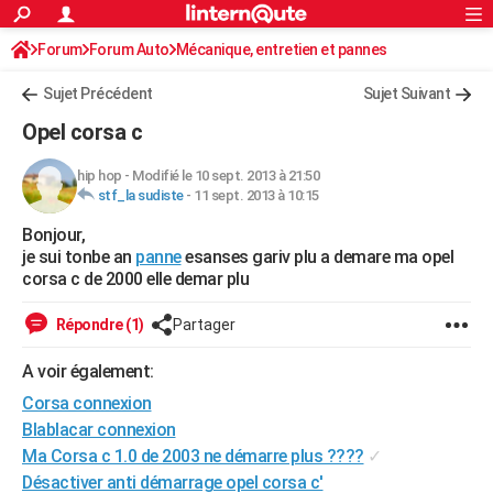
ACTUALITÉS
Forum
Forum Auto
Mécanique, entretien et pannes
Connexion
S'inscrire
Rechercher
Société
Education
Villes
Politique
Faits Divers
Monde
+
SPORT
Sujet Précédent
Sujet Suivant
Football
Cyclisme
Forum
Coupe du monde 2026
Tennis
Rugby
CULTURE
Opel corsa c
TNT
Cinéma
Musique
Programme TV
Streaming
Sorties cinéma
+
FINANCE
hip hop
-
Modifié le 10 sept. 2013 à 21:50
stf_la sudiste
-
11 sept. 2013 à 10:15
Impôts
Immobilier
Banque
Crédit
Retraite
Epargne
Risques naturels par ville
Assurance
AUTO
Bonjour,
Réserver un essai
Berlines
Forum auto
Essais
Citadines
SUV
+
HIGH-TECH
je sui tonbe an
panne
esanses gariv plu a demare ma opel
corsa c de 2000 elle demar plu
Meilleur smartphone
Ordinateurs
Guide high-tech
Mobiles
Internet
Jeux vidéo
+
BRICOLAGE
Répondre (1)
Partager
Aménagement intérieur
Cuisine
Jardinage
+
Forum
Extérieur
Salle de bains
Rangement
WEEK-END
A voir également:
Escapades
Expositions
Week-end nature
Guides de France
Patrimoine
Musées
+
LIFESTYLE
Corsa connexion
Bien-être
Mode
+
Art de vivre
Loisirs
Modes de vie
Blablacar connexion
SANTE
Ma Corsa c 1.0 de 2003 ne démarre plus ????
✓
Guide de la santé
Médicaments
+
Alimentation
Maladies
Sommeil
VOYAGE
Désactiver anti démarrage opel corsa c'