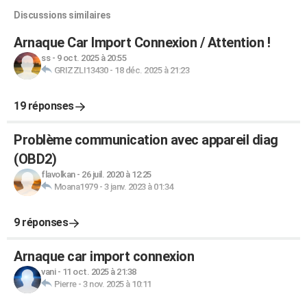
Discussions similaires
Arnaque Car Import Connexion / Attention !
ss
-
9 oct. 2025 à 20:55
GRIZZLI13430
-
18 déc. 2025 à 21:23
19 réponses
Problème communication avec appareil diag
(OBD2)
flavolkan
-
26 juil. 2020 à 12:25
Moana1979
-
3 janv. 2023 à 01:34
9 réponses
Arnaque car import connexion
vani
-
11 oct. 2025 à 21:38
Pierre
-
3 nov. 2025 à 10:11