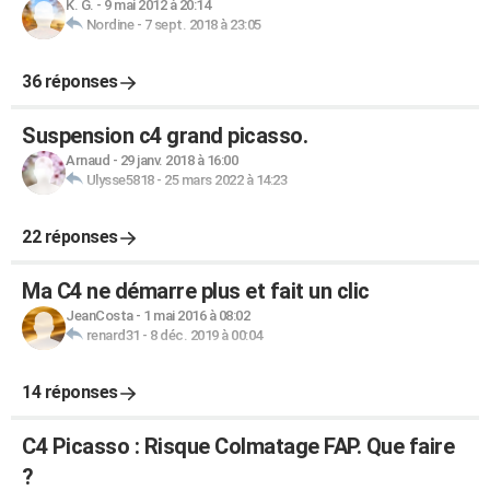
K. G.
-
9 mai 2012 à 20:14
Nordine
-
7 sept. 2018 à 23:05
36 réponses
Suspension c4 grand picasso.
Arnaud
-
29 janv. 2018 à 16:00
Ulysse5818
-
25 mars 2022 à 14:23
22 réponses
Ma C4 ne démarre plus et fait un clic
JeanCosta
-
1 mai 2016 à 08:02
renard31
-
8 déc. 2019 à 00:04
14 réponses
C4 Picasso : Risque Colmatage FAP. Que faire
?