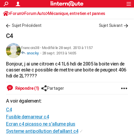
ACTUALITÉS
Forum
Forum Auto
Mécanique, entretien et pannes
Connexion
S'inscrire
Rechercher
Société
Education
Villes
Politique
Faits Divers
Monde
+
SPORT
Sujet Précédent
Sujet Suivant
Football
Cyclisme
Forum
Coupe du monde 2026
Tennis
Rugby
CULTURE
C4
TNT
Cinéma
Musique
Programme TV
Streaming
Sorties cinéma
+
FINANCE
francois38
-
Modifié le 28 sept. 2013 à 11:57
snocky.
-
28 sept. 2013 à 14:05
Impôts
Immobilier
Banque
Crédit
Retraite
Epargne
Risques naturels par ville
Assurance
AUTO
Bonjour, j ai une citroen c4 1L6 hdi de 2005 la boite vien de
Réserver un essai
Berlines
Forum auto
Essais
Citadines
SUV
+
HIGH-TECH
casser eske c possible de mettre une boite de peugeot 406
hdi de 2L?????
Meilleur smartphone
Ordinateurs
Guide high-tech
Mobiles
Internet
Jeux vidéo
+
BRICOLAGE
Répondre (1)
Partager
Aménagement intérieur
Cuisine
Jardinage
+
Forum
Extérieur
Salle de bains
Rangement
WEEK-END
A voir également:
Escapades
Expositions
Week-end nature
Guides de France
Patrimoine
Musées
+
LIFESTYLE
C4
Bien-être
Mode
+
Art de vivre
Loisirs
Modes de vie
Fusible demarreur c4
SANTE
Ecran c4 picasso ne s'allume plus
Guide de la santé
Médicaments
+
Alimentation
Maladies
Sommeil
VOYAGE
Systeme antipollution defaillant c4
✓