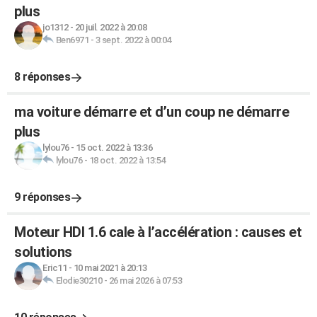
plus
jo1312
-
20 juil. 2022 à 20:08
Ben6971
-
3 sept. 2022 à 00:04
8 réponses
ma voiture démarre et d’un coup ne démarre
plus
lylou76
-
15 oct. 2022 à 13:36
lylou76
-
18 oct. 2022 à 13:54
9 réponses
Moteur HDI 1.6 cale à l’accélération : causes et
solutions
Eric11
-
10 mai 2021 à 20:13
Elodie30210
-
26 mai 2026 à 07:53