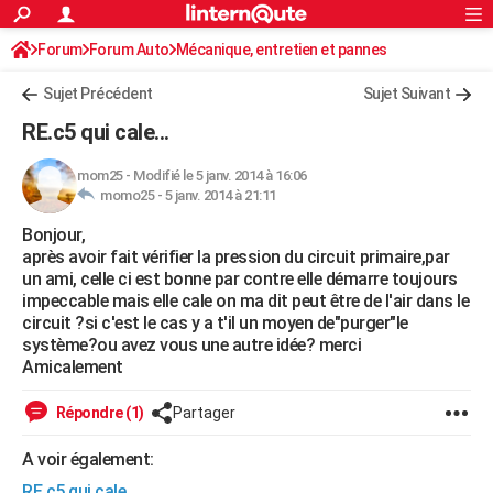
ACTUALITÉS
Forum
Forum Auto
Mécanique, entretien et pannes
Connexion
S'inscrire
Rechercher
Société
Education
Villes
Politique
Faits Divers
Monde
+
SPORT
Sujet Précédent
Sujet Suivant
Football
Cyclisme
Forum
Coupe du monde 2026
Tennis
Rugby
CULTURE
RE.c5 qui cale...
TNT
Cinéma
Musique
Programme TV
Streaming
Sorties cinéma
+
FINANCE
mom25
-
Modifié le 5 janv. 2014 à 16:06
momo25 -
5 janv. 2014 à 21:11
Impôts
Immobilier
Banque
Crédit
Retraite
Epargne
Risques naturels par ville
Assurance
AUTO
Bonjour,
Réserver un essai
Berlines
Forum auto
Essais
Citadines
SUV
+
HIGH-TECH
après avoir fait vérifier la pression du circuit primaire,par
un ami, celle ci est bonne par contre elle démarre toujours
Meilleur smartphone
Ordinateurs
Guide high-tech
Mobiles
Internet
Jeux vidéo
+
BRICOLAGE
impeccable mais elle cale on ma dit peut être de l'air dans le
circuit ?si c'est le cas y a t'il un moyen de"purger"le
Aménagement intérieur
Cuisine
Jardinage
+
Forum
Extérieur
Salle de bains
Rangement
WEEK-END
système?ou avez vous une autre idée? merci
Amicalement
Escapades
Expositions
Week-end nature
Guides de France
Patrimoine
Musées
+
LIFESTYLE
Répondre (1)
Partager
Bien-être
Mode
+
Art de vivre
Loisirs
Modes de vie
SANTE
A voir également:
Guide de la santé
Médicaments
+
Alimentation
Maladies
Sommeil
VOYAGE
RE.c5 qui cale...