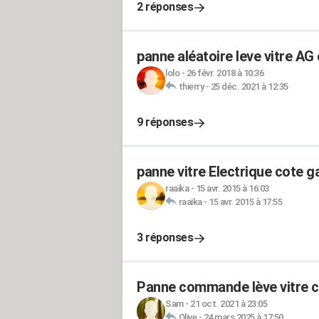
2 réponses
panne aléatoire leve vitre AG 
lolo
-
26 févr. 2018 à 10:36
thierry
-
25 déc. 2021 à 12:35
9 réponses
panne vitre Electrique cote 
raaika
-
15 avr. 2015 à 16:03
raaika
-
15 avr. 2015 à 17:55
3 réponses
Panne commande lève vitre c
Sam
-
21 oct. 2021 à 23:05
Olive
-
24 mars 2025 à 17:50