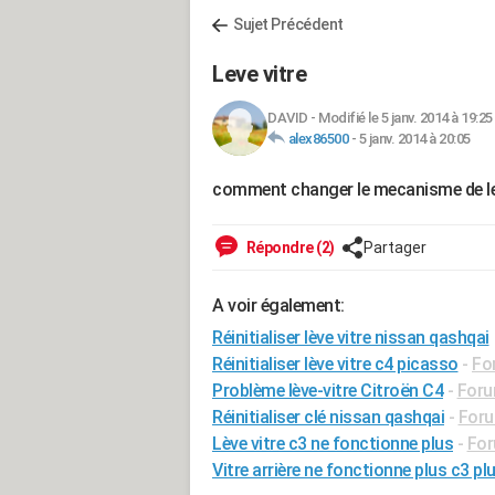
Sujet Précédent
Leve vitre
DAVID
-
Modifié le 5 janv. 2014 à 19:25
alex86500
-
5 janv. 2014 à 20:05
comment changer le mecanisme de lev
Répondre (2)
Partager
A voir également:
Réinitialiser lève vitre nissan qashqai
Réinitialiser lève vitre c4 picasso
-
Fo
Problème lève-vitre Citroën C4
-
Foru
Réinitialiser clé nissan qashqai
-
Foru
Lève vitre c3 ne fonctionne plus
-
For
Vitre arrière ne fonctionne plus c3 plur