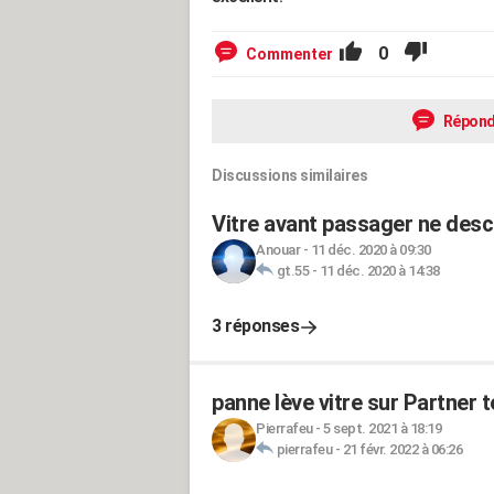
0
Commenter
Répond
Discussions similaires
Vitre avant passager ne desc
Anouar
-
11 déc. 2020 à 09:30
gt.55
-
11 déc. 2020 à 14:38
3 réponses
panne lève vitre sur Partner 
Pierrafeu
-
5 sept. 2021 à 18:19
pierrafeu
-
21 févr. 2022 à 06:26