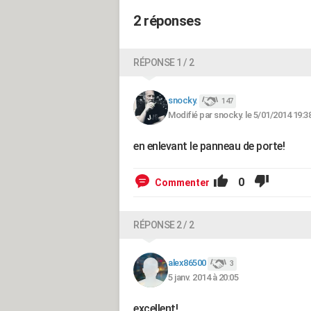
2 réponses
RÉPONSE 1 / 2
snocky.
147
Modifié par snocky. le 5/01/2014 19:3
en enlevant le panneau de porte!
0
Commenter
RÉPONSE 2 / 2
alex86500
3
5 janv. 2014 à 20:05
excellent!