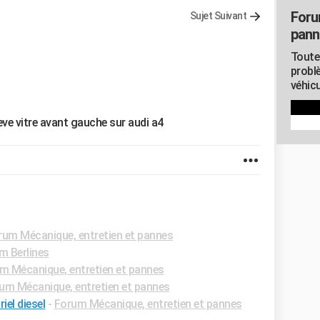
Foru
Sujet Suivant
pann
Toute
probl
véhicu
e vitre avant gauche sur audi a4
rum Mécanique, entretien et pannes
m Berlines
m Mécanique, entretien et pannes
um Mécanique, entretien et pannes
iel diesel
-
Forum Mécanique, entretien et pannes