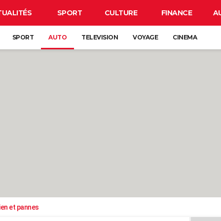
TUALITÉS
SPORT
CULTURE
FINANCE
A
SPORT
AUTO
TELEVISION
VOYAGE
CINEMA
ien et pannes