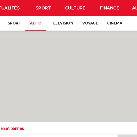
TUALITÉS
SPORT
CULTURE
FINANCE
A
SPORT
AUTO
TELEVISION
VOYAGE
CINEMA
ien et pannes