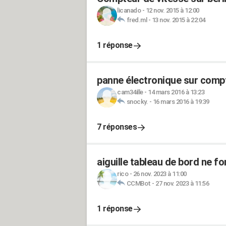
licanado
-
12 nov. 2015 à 12:00
fred.ml
-
13 nov. 2015 à 22:04
1 réponse
panne électronique sur compt
cam34ille
-
14 mars 2016 à 13:23
snocky.
-
16 mars 2016 à 19:39
7 réponses
aiguille tableau de bord ne f
rico
-
26 nov. 2023 à 11:00
CCMBot
-
27 nov. 2023 à 11:56
1 réponse