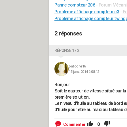
Panne compteur 206
-
Forum Mécaniq
Problème affichage compteur c3
-
Fo
Problème affichage compteur twing
2 réponses
RÉPONSE 1 / 2
patoche16
15 janv. 2014 à 08:12
Bonjour
Soit le capteur de vitesse situé sur l
première solution.
Le niveau d'huile au tableau de bord es
d'huile pour être au maxi au tableau d
0
Commenter