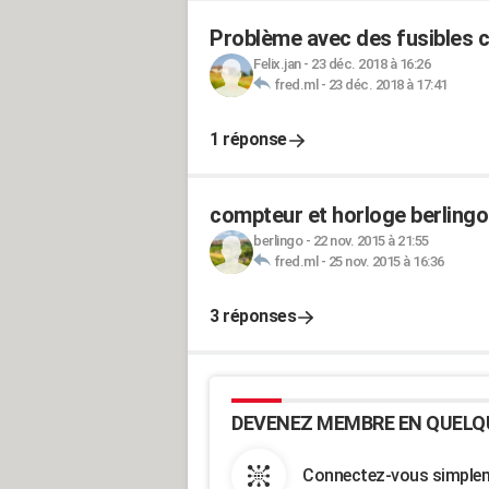
Problème avec des fusibles c
Felix.jan
-
23 déc. 2018 à 16:26
fred.ml
-
23 déc. 2018 à 17:41
1 réponse
compteur et horloge berling
berlingo
-
22 nov. 2015 à 21:55
fred.ml
-
25 nov. 2015 à 16:36
3 réponses
DEVENEZ MEMBRE EN QUELQ
Connectez-vous simpleme