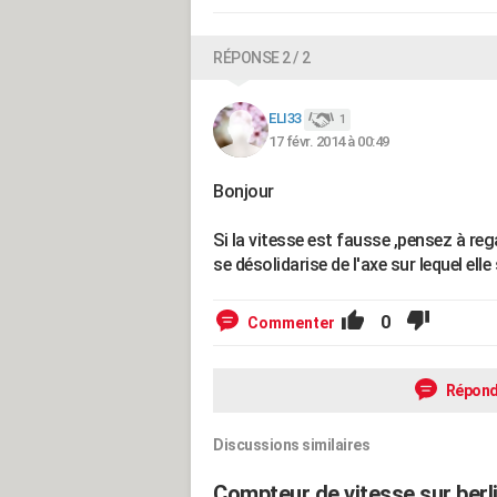
RÉPONSE 2 / 2
ELI33
1
17 févr. 2014 à 00:49
Bonjour
Si la vitesse est fausse ,pensez à regar
se désolidarise de l'axe sur lequel ell
0
Commenter
Répond
Discussions similaires
Compteur de vitesse sur berl