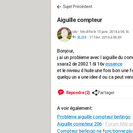
Sujet Précédent
Aiguille compteur
oliv
-
Modifié le 15 janv. 2014 à 06:16
ELI33
-
17 févr. 2014 à 00:49
Bonjour,
j ai un probleme avec l aiguille du c
xsara2 de 2002 1.6l 16v
essence
et le niveau d huile une fois bon une
quelqu un a une idee d ou ca peut veni
Répondre (2)
Partager
A voir également:
Problème aiguille compteur berlingo
Aiguille compteur 206
-
Forum Mécani
Compteur berlingo ne fonctionne plu