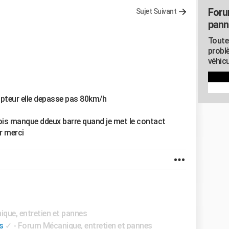
Foru
Sujet Suivant
pann
Toute
probl
véhicu
ompteur elle depasse pas 80km/h
 fois manque ddeux barre quand je met le contact
r merci
que, entretien et pannes
s
✓
-
Forum Mécanique, entretien et pannes